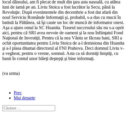
locul dânsului, am fi plecat de mult din ţara asta nasoală, cu atâtea
luni de iarnă pe an. Liviu Stoica a fost lucrător la Secu, până la
Revoluţie. După evenimentele din decembrie a fost dat afară din
noul Serviciu Românde Informaţii şi, probabil, s-a dus cu mucii în
batistă la Păltânea, să îşi caute un loc de muncă de informator onest.
Aşa a ajuns omul la SC Huanita. Traseul succesului său nu s-a oprit
aici, pentru că SRI avea nevoie de oameni şi la nou înfiinţatul Fond
Naţional de Investiţii. Pentru că la nea Vântu se făceau bani, SRI a
ochit oportunitatea pentru Liviu Stoica de a-l demisiona din Huanita
şi a-l plasa ditamai directorul al FNI Prahova. Deci domnul Liviu v-
a vegheat, pentru o vreme, somnul. Asta ca să dormiţi liniştiţi, cu
banii în contul unor băieţi deştepţi şi bine informaţi.
(va urma)
Prec
Mai departe