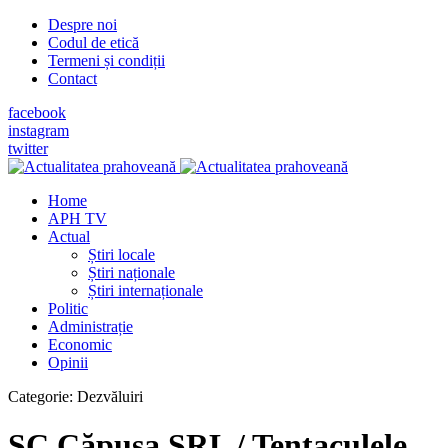
Despre noi
Codul de etică
Termeni și condiții
Contact
facebook
instagram
twitter
Home
APH TV
Actual
Știri locale
Știri naționale
Știri internaționale
Politic
Administrație
Economic
Opinii
Categorie:
Dezvăluiri
SC Căpuşa SRL / Tentaculele