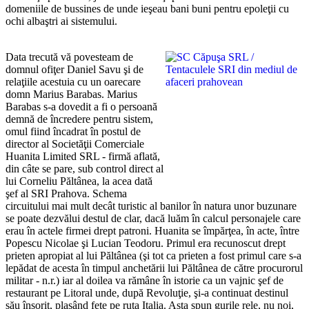
domeniile de bussines de unde ieşeau bani buni pentru epoleţii cu
ochi albaştri ai sistemului.
Data trecută vă povesteam de
domnul ofiţer Daniel Savu şi de
relaţiile acestuia cu un oarecare
domn Marius Barabas. Marius
Barabas s-a dovedit a fi o persoană
demnă de încredere pentru sistem,
omul fiind încadrat în postul de
director al Societăţii Comerciale
Huanita Limited SRL - firmă aflată,
din câte se pare, sub control direct al
lui Corneliu Păltânea, la acea dată
şef al SRI Prahova. Schema
circuitului mai mult decât turistic al banilor în natura unor buzunare
se poate dezvălui destul de clar, dacă luăm în calcul personajele care
erau în actele firmei drept patroni. Huanita se împărţea, în acte, între
Popescu Nicolae şi Lucian Teodoru. Primul era recunoscut drept
prieten apropiat al lui Păltânea (şi tot ca prieten a fost primul care s-a
lepădat de acesta în timpul anchetării lui Păltânea de către procurorul
militar - n.r.) iar al doilea va rămâne în istorie ca un vajnic şef de
restaurant pe Litoral unde, după Revoluţie, şi-a continuat destinul
său însorit, plasând fete pe ruta Italia. Asta spun gurile rele, nu noi,