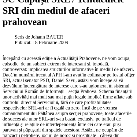
SRI din mediul de afaceri
prahovean
Scris de
Johann BAUER
Publicat: 18 Februarie 2009
Începând cu această ediţie a Actualităţii Prahovene, ne vom ocupa,
episodic, de un subiect extrem de interesant şi, totodată,
controversat: implicarea structurilor informative în mediul de afaceri.
Dacă în numărul trecut al APH l-am avut în colimator pe fostul ofiţer
SRI, actual senator PSD, Daniel Savu, astăzi vom începe să vă
dezvăluim încrengătura de interese care s-au aglomerat în sistemul
Serviciului Român de Informaţii - secţia Prahova. Schema finanţării
unor activităţi mai mult sau mai puţin legale implică firme aflate sub
controlul direct al Serviciului, fără de care profitabilitatea
respectivelor SRL-uri ar fi egală cu zero. Încă de pe vremea
comandamentului Păltânea asupra secţiei prahovene, toate afacerile
de succes ale unor SRL-uri s-au bazat, exclusiv, pe traficul de
influenţă şi relaţiile de interdependenţă între cei care erau puşi
paravan şi păpuşarii din spatele acestora. Astăzi, ne ocupăm de
tranzacţii petroliere, jocuri de noroc şi prostituate - câteva din