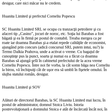
desigur, care nici măcar nu le credem.
Huanita Limited şi prefectul Corneliu Popescu
SC Huanita Limited SRL se ocupa cu tranzacţii petroliere şi cu
afaceri tip „Casino”, jocuri de noroc, etc. Soţia lui Barabas a fost
băgată şi ea în firmă pe postul de contabil. Treaba mergea ca pe
roate iar doamna Barabas şi-a etalat repede calităţile de economist,
ajungând prin concurs (adică concursul SRI, putem intui, nu?) la
Termo Dalkia Prahova, unde a activat o vreme. Cu bagajul de
cunoştinţe pus la punct, soarta şi numai ea a făcut ca doamna
Barabas să ajungă şefă în cabinetul prefectului de la acea vreme
Corneliu Popescu. Între noi fie vorba, la cât somn băga nea Corneliu
la birou, vă închipuiţi cât de uşor era să umbli în fişetele omului. În
slujba statului român, desigur.
Huanita Limited şi SOV
Alături de directorul Barabas, la SC Huanita Limited mai lucra, în
postul de administrator, domnul Stoica Liviu. Istoria
postrevoluţionară a domnului Stoica e atât de încărcată încât noi, în