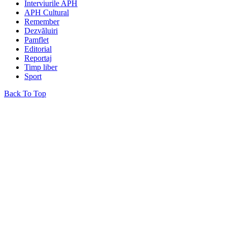
Interviurile APH
APH Cultural
Remember
Dezvăluiri
Pamflet
Editorial
Reportaj
Timp liber
Sport
Back To Top