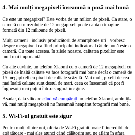
4. Mai mulți megapixeli înseamnă o poză mai bună
Ce este un megapixel? Este vorba de un milion de pixeli. Ca atare, o
cameră cu o rezoluție de 12 megapixeli poate capta o imagine
formată din 12 milioane de pixeli.
Mulți oameni - inclusiv producătorii de smartphone-uri - vorbesc
despre megapixeli ca fiind principalul indicator al cât de bună este o
cameră. Cu toate acestea, în zilele noastre, calitatea pixelilor este
mult mai importantă.
Cu alte cuvinte, un telefon Xiaomi cu o cameră de 12 megapixeli cu
pixeli de înaltă calitate va face fotografii mai bune decât o cameră de
15 megapixeli cu pixeli de calitate scăzută. Mai mult, pixelii de cea
mai înaltă calitate sunt destul de mari, ceea ce înseamnă că pot fi
înghesuiți mai puțini într-o singură imagine.
Așadar, data viitoare
când vă cumpărați
un telefon Xiaomi, amintiți-
vă, mai mulți megapixeli nu înseamnă neapărat fotografii mai bune.
5. Wi-Fi-ul gratuit este sigur
Pentru mulți dintre noi, oferta de Wi-Fi gratuit poate fi incredibil de
atrăgătoare - mai ales atunci când călătorim sau ne aflăm în afara