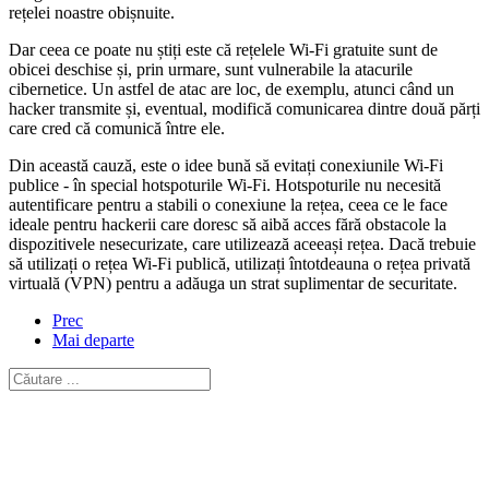
rețelei noastre obișnuite.
Dar ceea ce poate nu știți este că rețelele Wi-Fi gratuite sunt de
obicei deschise și, prin urmare, sunt vulnerabile la atacurile
cibernetice. Un astfel de atac are loc, de exemplu, atunci când un
hacker transmite și, eventual, modifică comunicarea dintre două părți
care cred că comunică între ele.
Din această cauză, este o idee bună să evitați conexiunile Wi-Fi
publice - în special hotspoturile Wi-Fi. Hotspoturile nu necesită
autentificare pentru a stabili o conexiune la rețea, ceea ce le face
ideale pentru hackerii care doresc să aibă acces fără obstacole la
dispozitivele nesecurizate, care utilizează aceeași rețea. Dacă trebuie
să utilizați o rețea Wi-Fi publică, utilizați întotdeauna o rețea privată
virtuală (VPN) pentru a adăuga un strat suplimentar de securitate.
Prec
Mai departe