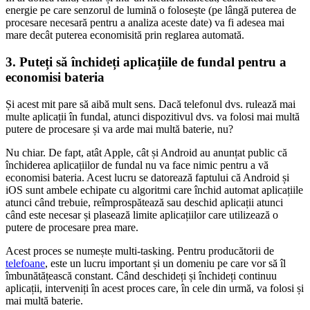
energie pe care senzorul de lumină o folosește (pe lângă puterea de
procesare necesară pentru a analiza aceste date) va fi adesea mai
mare decât puterea economisită prin reglarea automată.
3. Puteți să închideți aplicațiile de fundal pentru a
economisi bateria
Și acest mit pare să aibă mult sens. Dacă telefonul dvs. rulează mai
multe aplicații în fundal, atunci dispozitivul dvs. va folosi mai multă
putere de procesare și va arde mai multă baterie, nu?
Nu chiar. De fapt, atât Apple, cât și Android au anunțat public că
închiderea aplicațiilor de fundal nu va face nimic pentru a vă
economisi bateria. Acest lucru se datorează faptului că Android și
iOS sunt ambele echipate cu algoritmi care închid automat aplicațiile
atunci când trebuie, reîmprospătează sau deschid aplicații atunci
când este necesar și plasează limite aplicațiilor care utilizează o
putere de procesare prea mare.
Acest proces se numește multi-tasking. Pentru producătorii de
telefoane
, este un lucru important și un domeniu pe care vor să îl
îmbunătățească constant. Când deschideți și închideți continuu
aplicații, interveniți în acest proces care, în cele din urmă, va folosi și
mai multă baterie.