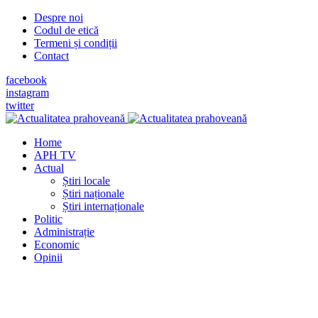
Despre noi
Codul de etică
Termeni și condiții
Contact
facebook
instagram
twitter
Home
APH TV
Actual
Știri locale
Știri naționale
Știri internaționale
Politic
Administrație
Economic
Opinii