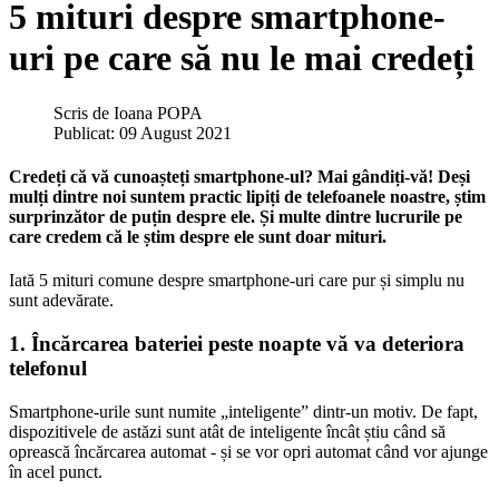
5 mituri despre smartphone-
uri pe care să nu le mai credeți
Scris de
Ioana POPA
Publicat: 09 August 2021
Credeți că vă cunoașteți smartphone-ul? Mai gândiți-vă! Deși
mulți dintre noi suntem practic lipiți de telefoanele noastre, știm
surprinzător de puțin despre ele. Și multe dintre lucrurile pe
care credem că le știm despre ele sunt doar mituri.
Iată 5 mituri comune despre smartphone-uri care pur și simplu nu
sunt adevărate.
1. Încărcarea bateriei peste noapte vă va deteriora
telefonul
Smartphone-urile sunt numite „inteligente” dintr-un motiv. De fapt,
dispozitivele de astăzi sunt atât de inteligente încât știu când să
oprească încărcarea automat - și se vor opri automat când vor ajunge
în acel punct.