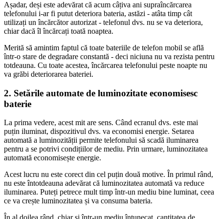
Așadar, deși este adevărat că acum câțiva ani supraîncărcarea
telefonului i-ar fi putut deteriora bateria, astăzi - atâta timp cât
utilizați un încărcător autorizat - telefonul dvs. nu se va deteriora,
chiar dacă îl încărcați toată noaptea.
Merită să amintim faptul că toate bateriile de telefon mobil se află
într-o stare de degradare constantă - deci niciuna nu va rezista pentru
totdeauna. Cu toate acestea, încărcarea telefonului peste noapte nu
va grăbi deteriorarea bateriei.
2. Setările automate de luminozitate economisesc
baterie
La prima vedere, acest mit are sens. Când ecranul dvs. este mai
puțin iluminat, dispozitivul dvs. va economisi energie. Setarea
automată a luminozității permite telefonului să scadă iluminarea
pentru a se potrivi condițiilor de mediu. Prin urmare, luminozitatea
automată economisește energie.
Acest lucru nu este corect din cel puțin două motive. În primul rând,
nu este întotdeauna adevărat că luminozitatea automată va reduce
iluminarea. Puteți petrece mult timp într-un mediu bine luminat, ceea
ce va crește luminozitatea și va consuma bateria.
În al doilea rând, chiar și într-un mediu întunecat, cantitatea de