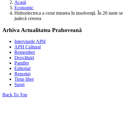
Acasă
Economic
Hidroelectrica a cerut intrarea în insolvenţă. În 20 iunie se
judecă cererea
Arhiva Actualitatea Prahoveană
Interviurile APH
APH Cultural
Remember
Dezvăluiri
Pamflet
Editorial
Reportaj
Timp liber
Sport
Back To Top