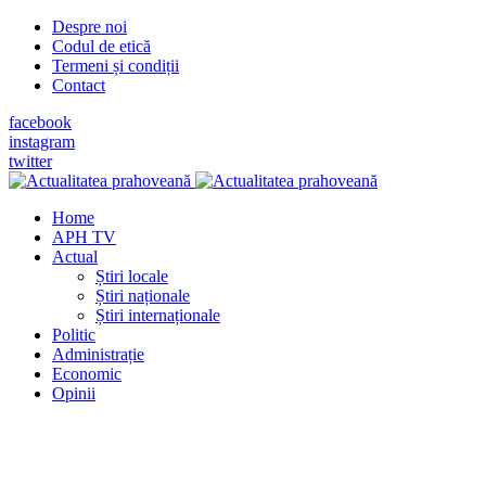
Despre noi
Codul de etică
Termeni și condiții
Contact
facebook
instagram
twitter
Home
APH TV
Actual
Știri locale
Știri naționale
Știri internaționale
Politic
Administrație
Economic
Opinii