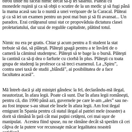
birou unde nu făceai nimic decât să-ţi iei salariul. Plăteai cu
monedele ruşinii şi ca să obţii o scutire de la un medic şi să fugi până
la mama acasă sau la o nuntă a unei verişoare de la Caracal. Plăteai
şi ca să iei un examen pentru un post mai bun şi să fii avansat... Un
paradox. Erai cetăţeanul unui stat ce propovăduia dictatura clasei
proletariatului, dar uzai de regulile capitaliste, plătind totul.
Nimic nu era pe gratis. Chiar şi acum pentru a fi student la stat
trebuie să dai, să plăteşti. Plăteşti şpagă pentru a te învârti de o
cameră la căminul studenţesc. Plăteşti să te bage la o bursă. Plăteşti
la cantină ca să-ţi dea o farfurie cu ciorbă în plus. Plăteşti cu toata
grupa de studenţi la profesor ca să treci examenul. La „Spiru”,
contra unei taxă de studii „blândă”, ai posibilitatea de a face
facultatea acasă”.
Mă întreb dacă şi alţi miniştri gândesc la fel, declarându-mă ilegal,
neautorizat, în afara legii. Poate că sunt. Dar în afara legii româneşti,
pentru că, din 1990 până azi, guvernele pe care le-am „ales” sau ne-
au fost impuse s-au situat ele însele în afara legii. Am fost ilegal
emigrant în Spania pentru că statul ilegal al patriei mele (noastre) a
dorit să rămână în ţară cât mai puţini cetăţeni, cei mai uşor de
manipulat. Acestea fiind spuse, nu ne rămâne decât să sperăm că cei
câţiva de la putere vor recunoaşte măcar legalitatea noastră