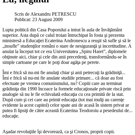
Scris de
Alexandru PETRESCU
Publicat: 23 August 2009
Lupta politică din Casa Poporului a intrat în aula de învăţământ
superior. Asta după ce calul troian întruchipat în fosta şi prezenta
ministresă a Educaţiei Ecaterina Andronescu a reuşit să sufle şi să le
„insufle” studenţilor români o stare de nesiguranţă şi incertitudine. A
anulat la început tot ce era Universitatea „Spiru Haret”, diplomele
obţinute aici, chiar şi cele din anii precedenţi, transformându-se în
simple cartoane pe care le poţi doar agăţa pe perete.
Îmi e frică să nu-mi fie anulaţi chiar şi anii petrecuţi la grădiniţă...
Îmi e frică să nu-mi fie anulate studiile primare... că doar au fost
efectuate pe vremea comunismului, nu? Copiii care au terminat
grădiniţa din 1990 încoace la formele educaţionale private riscă prin
analogie să nu le fie echivalată educaţia cu cea primită de la stat.
După cum şi cei care au primit educaţia (tot mai mulţi au carenţe
evidente la acest capitol) celor spate ani de acasă în sistem privat ar
putea fi lipsiţi de către această Ecaterina Teodoroiu a pesedeului de...
educaţie.
Aşadar revoluţiile îşi devorează, ca şi Cronos, proprii copii.