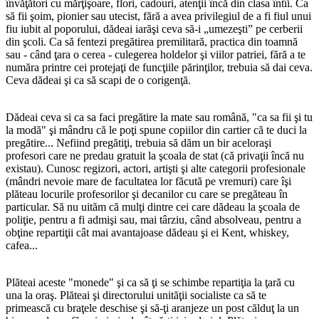
învăţători cu mărţişoare, flori, cadouri, atenţii încă din clasa întîi. Ca
să fii şoim, pionier sau utecist, fără a avea privilegiul de a fi fiul unui
fiu iubit al poporului, dădeai iarăşi ceva să-i „umezeşti” pe cerberii
din şcoli. Ca să fentezi pregătirea premilitară, practica din toamnă
sau - când ţara o cerea - culegerea holdelor şi viilor patriei, fără a te
număra printre cei protejaţi de funcţiile părinţilor, trebuia să dai ceva.
Ceva dădeai şi ca să scapi de o corigenţă.
Dădeai ceva si ca sa faci pregătire la mate sau română, "ca sa fii şi tu
la modă" şi mândru că le poţi spune copiilor din cartier că te duci la
pregătire... Nefiind pregătiţi, trebuia să dăm un bir aceloraşi
profesori care ne predau gratuit la şcoala de stat (că privaţii încă nu
existau). Cunosc regizori, actori, artişti şi alte categorii profesionale
(mândri nevoie mare de facultatea lor făcută pe vremuri) care îşi
plăteau locurile profesorilor şi decanilor cu care se pregăteau în
particular. Să nu uităm că mulţi dintre cei care dădeau la şcoala de
poliţie, pentru a fi admişi sau, mai târziu, când absolveau, pentru a
obţine repartiţii cât mai avantajoase dădeau şi ei Kent, whiskey,
cafea...
Plăteai aceste "monede" şi ca să ţi se schimbe repartiţia la ţară cu
una la oraş. Plăteai şi directorului unităţii socialiste ca să te
primească cu braţele deschise şi să-ţi aranjeze un post călduţ la un