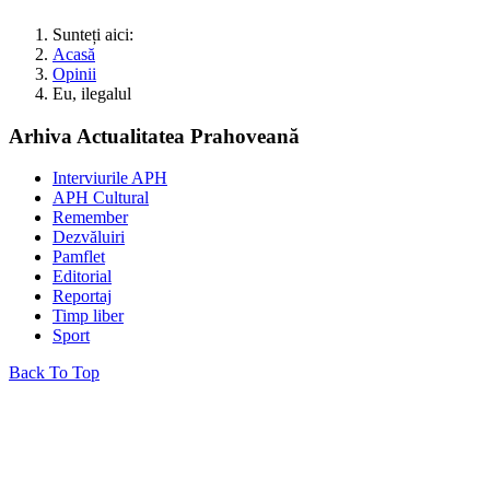
Sunteți aici:
Acasă
Opinii
Eu, ilegalul
Arhiva Actualitatea Prahoveană
Interviurile APH
APH Cultural
Remember
Dezvăluiri
Pamflet
Editorial
Reportaj
Timp liber
Sport
Back To Top