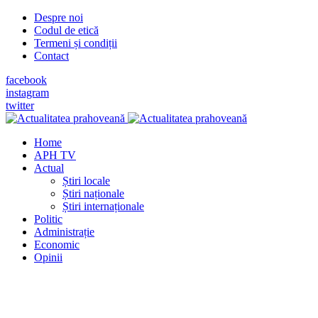
Despre noi
Codul de etică
Termeni și condiții
Contact
facebook
instagram
twitter
Home
APH TV
Actual
Știri locale
Știri naționale
Știri internaționale
Politic
Administrație
Economic
Opinii