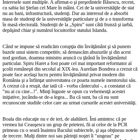
Interesele sunt multiple. A afirmat-o şi preşedintele Băsescu, recent,
cu sabia lui Ştefan cel Mare în mâini. Cei de la universităţile de stat
nu au bani, infrastructură, studenţi. Dar au interesul de a absorbi
masa de studenţi de la universităţile particulare şi de a o transforma
în masă electorală. Studenţii de la „Spiru” sunt câtă frunză şi iarbă,
depăşind chiar şi numărul locuitorilor statului Islanda.
Când se impune să eradicăm corupţia din învăţământ şi să punem
bazele unui sistem competitiv, să demascăm abuzurile şi din acest
nod gordian, doamna ministru aruncă cu ţărână în învăţământul
particular. Spiru Haret a fost poate cel mai important reformator al
şcolii româneşti din secolul al XIX-lea. Aurelian Bondrea a crezut că
poate face acelaşi lucru pentru învăţământul privat modern din
România şi a înfiinţat universitatea ce poarta numele mentorului său.
A crezut că a reuşit, dar iată că - vorba cântecului -, a constatat că
"nu ai cu cine...!". Minţi înguste se opun cu vehemenţă acestei
iniţiative, jucându-se de-a legea... Ba că sunt, ba că nu sunt
recunoscute studiile celor care au urmat cursurile acestei universităţi.
Boala din educaţie nu e de ieri, de alaltăieri. Îmi amintesc că pe
vremea lui Ceauşescu un grup de prieteni, fii ai celor de la PCR
primeau cu o seară înaintea Bacului subiectele, şi aşa obţineau notele
de trecere. Mulţi dintre noi sau părinţii noştri îi "ungeau" pe