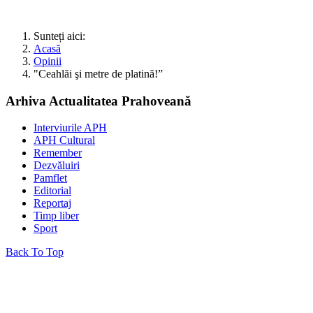
Sunteți aici:
Acasă
Opinii
"Ceahlăi şi metre de platină!”
Arhiva Actualitatea Prahoveană
Interviurile APH
APH Cultural
Remember
Dezvăluiri
Pamflet
Editorial
Reportaj
Timp liber
Sport
Back To Top