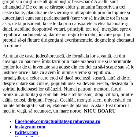
şpriţul sau nu ştiu ce alt giumbuşluc băsescian? Ä‚ilalţii sunt
arhangheli? De ce nu se cârteşte abitir şi unanim împotriva a trei
caste (haite, planctoane de viermişori ultrapotenţi prin închipuire şi
autoerijare) cum sunt parlamentarii (care vor să instituie tot în ţara
asta, de la prezident, la ce le dă prin căpşoarele acelea bălăioare şi
dulci, stabilind deopotrivă voturi, principii, tot, tot), mergând spre o
republică parlamentară; dar de un regim teocratic, în care popii (nu
preoţii) să-şi fluture dirigenţia şi avertismentele, dogmele şi chematul
la ordine?
Aţi uitat de casta judecătorească, de fornăiala lor savantă, ca din
creangă cu năucirea îmbulzirii prin toate arabescurile şi labirinturile
legilor lor de ei inventate sau aduse din condei ca să-i scape sau să le
justifice orice? Iată că avem în ultima vreme şi republica...
jurnaliştilor, a celor care cred că dacă necheză, susură, latră zi de zi
despre cutare sau cutare, populaţiunea va deveni erectă, deşteaptă în
spiritul judicioasei lor călăuziri. Numai patroni, mentori, faruri,
bronzuri, autorităţi şi somităţi. Mă simt bicisnic, dragi cititori, printre
atâţia coloşi, diriginţi, Pegaşi, Ceahlăi, monştri sacri, universitari cu
munte bibliografic sub ei, etaloane de platină. Ä‚sta a fost norocul
meu în viaţă, să recunosc, un mare noroc!
NICU BOARU
Facebook.com/actualitateaprahoveana.ro
instagram.com
twitter.com