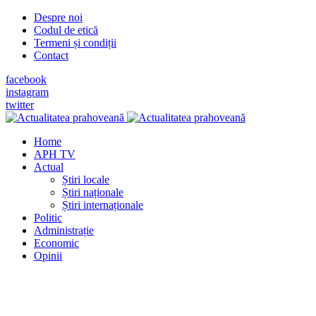
Despre noi
Codul de etică
Termeni și condiții
Contact
facebook
instagram
twitter
Home
APH TV
Actual
Știri locale
Știri naționale
Știri internaționale
Politic
Administrație
Economic
Opinii