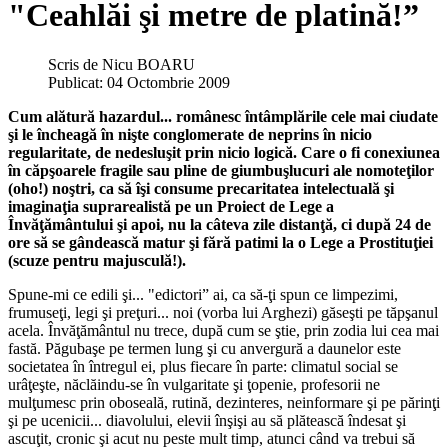
"Ceahlăi şi metre de platină!”
Scris de
Nicu BOARU
Publicat: 04 Octombrie 2009
Cum alătură hazardul... românesc întâmplările cele mai ciudate
şi le încheagă în nişte conglomerate de neprins în nicio
regularitate, de nedesluşit prin nicio logică. Care o fi conexiunea
în căpşoarele fragile sau pline de giumbuşlucuri ale nomoteţilor
(oho!) noştri, ca să îşi consume precaritatea intelectuală şi
imaginaţia suprarealistă pe un Proiect de Lege a
Învăţământului şi apoi, nu la câteva zile distanţă, ci după 24 de
ore să se gândească matur şi fără patimi la o Lege a Prostituţiei
(scuze pentru majusculă!).
Spune-mi ce edili şi... "edictori” ai, ca să-ţi spun ce limpezimi,
frumuseţi, legi şi preţuri... noi (vorba lui Arghezi) găseşti pe tăpşanul
acela. Învăţământul nu trece, după cum se ştie, prin zodia lui cea mai
fastă. Păgubaşe pe termen lung şi cu anvergură a daunelor este
societatea în întregul ei, plus fiecare în parte: climatul social se
urâţeşte, năclăindu-se în vulgaritate şi ţopenie, profesorii ne
mulţumesc prin oboseală, rutină, dezinteres, neinformare şi pe părinţi
şi pe ucenicii... diavolului, elevii înşişi au să plătească îndesat şi
ascuţit, cronic şi acut nu peste mult timp, atunci când va trebui să