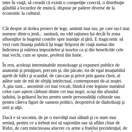
intre în viaţă, să creadă că există o competiţie corectă, o distribuţie
gândită a locurilor de muncă, dispuse pe paliere diverse de la
economic la cultural.
Cât despre al doilea proiect de lege, amintit mai sus, pe care nu-l mai
numesc dintr-o jenă... sanitară, nu văd raţiunea lui decât în zona
afluenţilor la bugetul costeliv spre inaniţie al ţării. E tragicomic să
vezi cum finanţa publică îşi trage firişorul de viaţă numai din
îndesirea şi mărirea impozitelor şi taxelor ca şi din beneficiile cele
mai vechi, cum se spune, profesii din lume.
În rest, aceleaşi interminabile monoloage şi expuneri publice de
anatomii şi prinţipuri, precum şi, din păcate, tot de egal insaţiabilul
apetit de bâlci şi scandal, de can-can şi privit prin gaura cheii, al
atâtor sute de mii de sfrijiţi intelectual, contemporani de-ai noştri.
Ä‚ştia sunt... anonimii cei mai vocali, fiindcă este legiune numărul
celor care aştern cărbuni dintre cei mai negri, scoşi din afundul
iadului, la grătarul încins pentru unele personalităţi culturale sau
pentru câteva figuri de oameni politici, deopotrivă de diabolizaţi şi
unii şi alţii.
Dacă e să socotim, de pe o moviliţă mai săltată şi cu stare mai
senină, pentru ce a trebuit noi să suportăm sau să aflăm chiar de
Ridzi, de cam mincinoasa afacere cu arme a fratelui prezidenţial, de