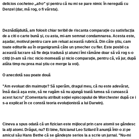
delicios
cocheteo
„
afro”
şi pentru că nu mi se pare nimic în neregulă cu
Denzel (dar, mă rog, o fi vârsta).
Deznădăjduită, am folosit chiar teribil de riscanta comparaţie cu satisfacţia
de a citi o carte bună şi, cu asta, mi-am semnat condamnarea. Acesta este,
aşadar, motivul pentru care am reluat această rubrică. Din câte ştiu, cam
toate editurile au în organigramă câte un şmecher cu fler. Este posbil ca
această lucrare să fie deja tradusă şi atunci îmi rămâne doar să vă rog s-o
citiţi (n-am să risc nicio momeală şi nicio comparaţie, pentru că, vă jur, după
atâta timp nu prea mai ştiu ce merge la voi).
O anecdotă sau poate două
”Am evoluat din maimuţe? Să sperăm, dragul meu, că nu este adevărat,
însă dacă aşa este, să ne rugăm să nu ajungă toată lumea să cunoască
acest lucru” (Comentariu atribuit soţiei episcopului de Worchester după ce i
s-a explicat în ce constă teoria evoluţionistă a lui Darwin).
Cineva a spus odată că un fizician este mijlocul prin care atomii se gândesc
la alţi atomi. Drăgut, nu? Ei bine, fizicianul
Leo Szilard
îl anunţă într-o zi pe
amicul său
Hans Bethe
că se gândeşte serios la a scrie un jurnal. ”Nu-mi