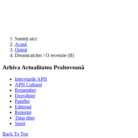
Sunteți aici:
Acasă
Opinii
Dreamcatcher / O recenzie (II)
Arhiva Actualitatea Prahoveană
Interviurile APH
APH Cultural
Remember
Dezvăluiri
Pamflet
Editorial
Reportaj
Timp liber
Sport
Back To Top