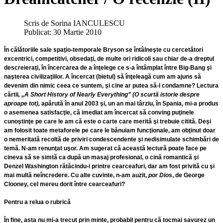
Scris de
Sorina IANCULESCU
Publicat: 30 Martie 2010
În călătoriile sale spaţio-temporale Bryson se întâlneşte cu cercetători
excentrici, competitivi, obsedaţi, de multe ori ridicoli sau chiar de-a dreptul
descreieraţi, în încercarea de a înţelege ce s-a întâmplat între Big-Bang şi
naşterea civilizaţiilor. A încercat (bietul) să înţeleagă cum am ajuns să
devenim din nimic ceea ce suntem, şi cine ar putea să-l condamne? Lectura
cărtii
, „A Short History of Nearly Everything” (O scurtă istorie despre
aproape tot),
apărută în anul 2003 şi, un an mai târziu, în Spania, mi-a produs
o asemenea satisfacţie, că imediat am încercat să conving puţinele
cunoştinţe pe care le am că este o carte care merită şi trebuie citită. Deşi
am folosit toate metaforele pe care le bănuiam funcţionale, am obţinut doar
o nemeritată recoltă de priviri condescendente şi nedisimulate schimbări de
temă. N-am renunţat uşor. Am sugerat că această lectură poate face pe
cineva să se simtă ca după un masaj profesional, o cină romantică şi
Denzel Washington
rătăcindu-i printre cearceafuri, dar am fost privită cu şi
mai multă neîncredere. Cu alte cuvinte, n-am auzit,
por Dios
, de
George
Clooney
, cel mereu dorit între cearceafuri?
Pentru a relua o rubrică
În fine, asta nu mi-a trecut prin minte, probabil pentru că tocmai savurez un