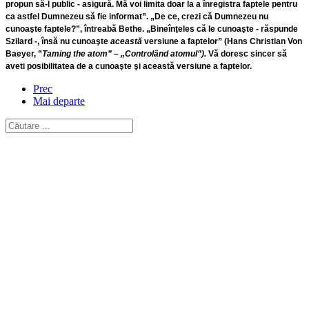
propun să-l public - asigură. Mă voi limita doar la a înregistra faptele pentru
ca astfel Dumnezeu să fie informat”. „De ce, crezi că Dumnezeu nu
cunoaşte faptele?”, întreabă Bethe. „Bineînţeles că le cunoaşte - răspunde
Szilard -, însă nu cunoaşte
această
versiune a faptelor” (Hans Christian Von
Baeyer, ”
Taming the atom” – „Controlând atomul”).
Vă doresc sincer să
aveti posibilitatea de a cunoaşte şi această versiune a faptelor.
Prec
Mai departe