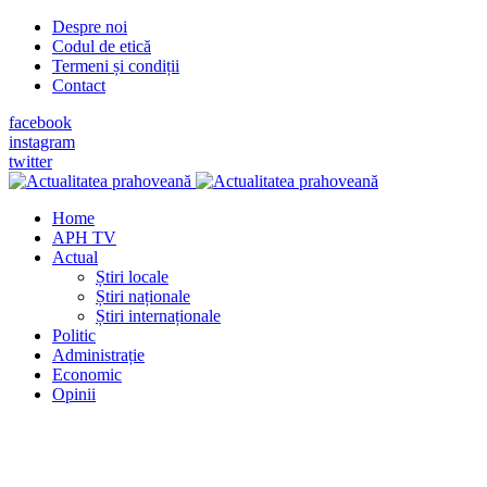
Despre noi
Codul de etică
Termeni și condiții
Contact
facebook
instagram
twitter
Home
APH TV
Actual
Știri locale
Știri naționale
Știri internaționale
Politic
Administrație
Economic
Opinii