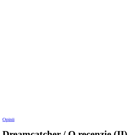
Opinii
Dreamcatcher / O recenzie (II)