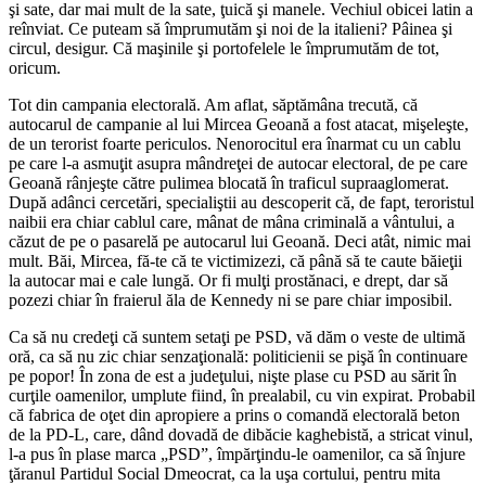
şi sate, dar mai mult de la sate, ţuică şi manele. Vechiul obicei latin a
reînviat. Ce puteam să împrumutăm şi noi de la italieni? Pâinea şi
circul, desigur. Că maşinile şi portofelele le împrumutăm de tot,
oricum.
Tot din campania electorală. Am aflat, săptămâna trecută, că
autocarul de campanie al lui Mircea Geoană a fost atacat, mişeleşte,
de un terorist foarte periculos. Nenorocitul era înarmat cu un cablu
pe care l-a asmuţit asupra mândreţei de autocar electoral, de pe care
Geoană rânjeşte către pulimea blocată în traficul supraaglomerat.
După adânci cercetări, specialiştii au descoperit că, de fapt, teroristul
naibii era chiar cablul care, mânat de mâna criminală a vântului, a
căzut de pe o pasarelă pe autocarul lui Geoană. Deci atât, nimic mai
mult. Băi, Mircea, fă-te că te victimizezi, că până să te caute băieţii
la autocar mai e cale lungă. Or fi mulţi prostănaci, e drept, dar să
pozezi chiar în fraierul ăla de Kennedy ni se pare chiar imposibil.
Ca să nu credeţi că suntem setaţi pe PSD, vă dăm o veste de ultimă
oră, ca să nu zic chiar senzaţională: politicienii se pişă în continuare
pe popor! În zona de est a judeţului, nişte plase cu PSD au sărit în
curţile oamenilor, umplute fiind, în prealabil, cu vin expirat. Probabil
că fabrica de oţet din apropiere a prins o comandă electorală beton
de la PD-L, care, dând dovadă de dibăcie kaghebistă, a stricat vinul,
l-a pus în plase marca „PSD”, împărţindu-le oamenilor, ca să înjure
ţăranul Partidul Social Dmeocrat, ca la uşa cortului, pentru mita