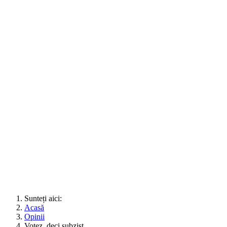
Sunteți aici:
Acasă
Opinii
Votez, deci subzist