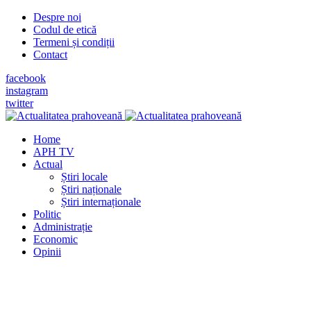
Despre noi
Codul de etică
Termeni și condiții
Contact
facebook
instagram
twitter
Home
APH TV
Actual
Știri locale
Știri naționale
Știri internaționale
Politic
Administrație
Economic
Opinii