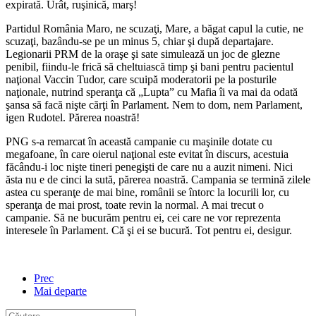
expirată. Urât, ruşinică, marş!
Partidul România Maro, ne scuzaţi, Mare, a băgat capul la cutie, ne
scuzaţi, bazându-se pe un minus 5, chiar şi după departajare.
Legionarii PRM de la oraşe şi sate simulează un joc de glezne
penibil, fiindu-le frică să cheltuiască timp şi bani pentru pacientul
naţional Vaccin Tudor, care scuipă moderatorii pe la posturile
naţionale, nutrind speranţa că „Lupta” cu Mafia îi va mai da odată
şansa să facă nişte cărţi în Parlament. Nem to dom, nem Parlament,
igen Rudotel. Părerea noastră!
PNG s-a remarcat în această campanie cu maşinile dotate cu
megafoane, în care oierul naţional este evitat în discurs, acestuia
făcându-i loc nişte tineri penegişti de care nu a auzit nimeni. Nici
ăsta nu e de cinci la sută, părerea noastră. Campania se termină zilele
astea cu speranţe de mai bine, românii se întorc la locurili lor, cu
speranţa de mai prost, toate revin la normal. A mai trecut o
campanie. Să ne bucurăm pentru ei, cei care ne vor reprezenta
interesele în Parlament. Că şi ei se bucură. Tot pentru ei, desigur.
Prec
Mai departe