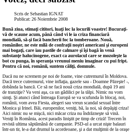
Scris de
Sebastian IGNAT
Publicat: 26 Noiembrie 2008
Bună ziua, stimaţi cititori, luaţi loc la locurili voastre! Bucuraţi-
vă de scaune acum, până când vi le ia criza financiară
mondială, să-şi facă bancherii foc la tomberoane. Nouă,
românilor, ne este milă de confraţii noştri americani şi europeni
mai bogaţi, care iau pastile de calmare şi îşi bagă în venă
substanţe halucinogene, exact ca aurolacul care se mozoleşte la
bot cu punga, în speranţa vreunui meniu imaginar cu pui fript.
Pentru că noi, românii, suntem căliţi, domnule.
Dacă nu ne scremem pe noi de foame, vine cutremurul în Moldova.
Dacă trece cutremurul, vine inflaţia, gazele sau - Doamne Păzeşte! -,
dobânda la bancă. Ce să ne facă nouă criza mondială, după 19 ani
de tranziţie? Va veni aşa, ca un gâdilici pe la tălpi. Nimic nu vom
simţi. Şi atunci când întreaga Europă se va scufunda în blocaj, noi,
românii, vom avea Fiesta, alegeri sau vreun scandal sexual între
Monica şi Irinel. Băi, europenilor, veniţi, bă, la noi, să depăşiţi criza!
Aici nimic nu se mişcă, nici măcar criza nu îndrăzneşte să vină.
Veniţi în România, acest paradis liniştit pe timp de criză! Trecem în
revistă ultima săptămână de campanie. PSD-ul a urcat nişte balauri
într-un tir, le-a dat drumul la acordeoane, şi a dat mulţimii de la oraşe