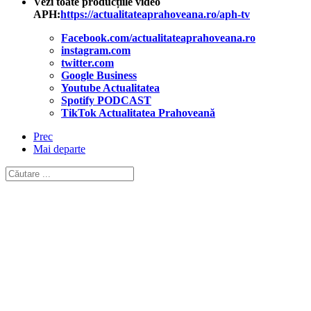
Vezi toate producțiile video
APH:
https://actualitateaprahoveana.ro/aph-tv
Facebook.com/actualitateaprahoveana.ro
instagram.com
twitter.com
Google Business
Youtube Actualitatea
Spotify PODCAST
TikTok Actualitatea Prahoveană
Prec
Mai departe