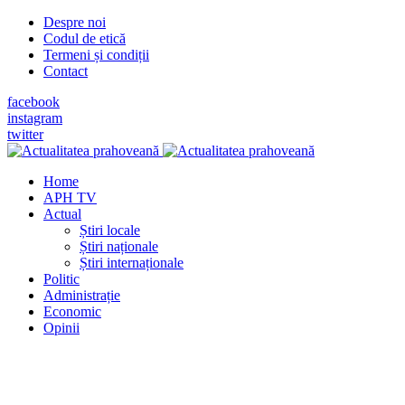
Despre noi
Codul de etică
Termeni și condiții
Contact
facebook
instagram
twitter
Home
APH TV
Actual
Știri locale
Știri naționale
Știri internaționale
Politic
Administrație
Economic
Opinii