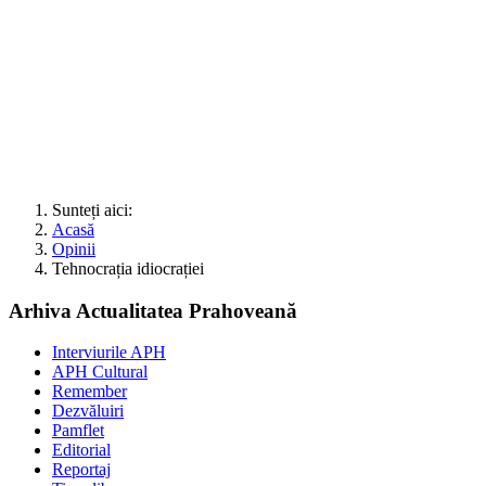
Sunteți aici:
Acasă
Opinii
Tehnocrația idiocrației
Arhiva Actualitatea Prahoveană
Interviurile APH
APH Cultural
Remember
Dezvăluiri
Pamflet
Editorial
Reportaj