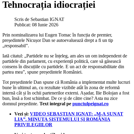
Tehnocrația idiocrației
Scris de
Sebastian IGNAT
Publicat: 08 Iunie 2026
Prin nominalizarea lui Eugen Tomac în funcția de premier,
președintele Nicușor Dan se autoevaluează drept a fi un tip
„responsabil”.
Iată citatul: „Partidele nu se înțeleg, am ales un om independent de
partidele din parlament, cu experiență politică, care să găsească
consens în discuțiile cu partidele. E un act de responsabilitate din
partea mea”, spune președintele României.
Tot președintele Dan spune că România a implementat multe lucruri
bune în ultimul an, cu rezultate vizibile atât în zona de reformă
internă cât și în ochii partenerilor externi. Așadar, Ilie Bolojan a fost
bun, însă a fost schimbat. De ce și de către cine? Asta nu zice
domnul președinte.
Text integral pe
punctulpeignat.ro
Vezi și:
VIDEO SEBASTIAN IGNAT: „M-A SUNAT
LIA”. MINUTA SISTEMULUI ȘI ROMÂNIA
PRIVILEGIILOR