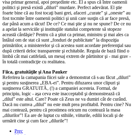
visa primar general, apoi preşedinte etc. El a spus că între oamenii
politici şi presă există „diluri” murdare. Perfect adevărat. El ştie
foarte bine că au fost tocaţi bani grei, afaceri „curate” şi „oneste” au
fost tocmite între oamenii politici şi unii care susţin că ar face presă,
dar până acum a tăcut! De ce? Ce mai ştie şi nu ne spune? De ce nu
a apelat la serviciile şi instituţiile statului competente să stopeze
această cârdăşie? Pentru că a ştiut ca primar, ministru şi mai ales ca
întâiul om de stat că sunt „fonduri de publicitate” la dispoziţia
primăriilor, a ministerelor şi că acestea sunt acordate preferenţial sau
după criterii deloc transparente şi echitabile. Regula de bază fiind o
limbă cât mai catifelată, un mesaj extrem de părtinitor şi - mai grav -
în totală contradicţie cu realitatea.
Fiica, gratuităţile şi Ana Pauker
Referirea la camapania fiicei sale a demonstrat că s-au făcut „diluri”
şi pentru susţinerea „EBA-ei”. Pentru difuzarea unor clipuri şi
susţinerea GRATUITĂ‚ (!) a campaniei acesteia. Formal, de
principiu, logic - aşa ceva este inacceptabil şi demonstrează că
„dilul” este altul. Care? Poate că Zeus ne va dumiri cât de curând.
Dacă nu cumva „dilul” nu este mult prea profitabil. Pentru cine? Nu
mai contează, pentru că prostimea oricum nu contează la masa
„dilurilor”! Ea are de luptat cu stihiile, viiturile, edilii locali şi de
urmărit cine şi cum face „dilurile”!
Prec