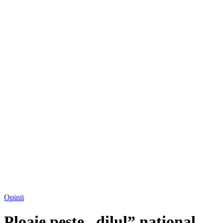
Opinii
Ploaie peste „dilul” naţional