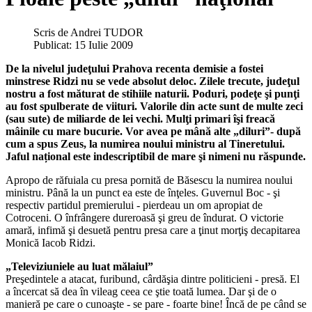
Scris de
Andrei TUDOR
Publicat: 15 Iulie 2009
De la nivelul judeţului Prahova recenta demisie a fostei
minstrese Ridzi nu se vede absolut deloc. Zilele trecute, judeţul
nostru a fost măturat de stihiile naturii. Poduri, podeţe şi punţi
au fost spulberate de viituri. Valorile din acte sunt de multe zeci
(sau sute) de miliarde de lei vechi. Mulţi primari îşi freacă
mâinile cu mare bucurie. Vor avea pe mână alte „diluri”- după
cum a spus Zeus, la numirea noului ministru al Tineretului.
Jaful național este indescriptibil de mare şi nimeni nu răspunde.
Apropo de răfuiala cu presa pornită de Băsescu la numirea noului
ministru. Până la un punct ea este de înţeles. Guvernul Boc - şi
respectiv partidul premierului - pierdeau un om apropiat de
Cotroceni. O înfrângere dureroasă şi greu de îndurat. O victorie
amară, infimă şi desuetă pentru presa care a ţinut morţiş decapitarea
Monică Iacob Ridzi.
„Televiziuniele au luat mălaiul”
Preşedintele a atacat, furibund, cârdăşia dintre politicieni - presă. El
a încercat să dea în vileag ceea ce ştie toată lumea. Dar şi de o
manieră pe care o cunoaşte - se pare - foarte bine! Încă de pe când se