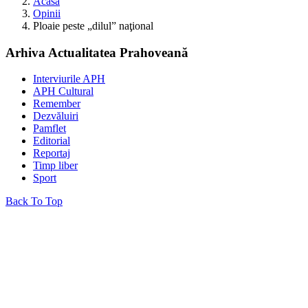
Acasă
Opinii
Ploaie peste „dilul” naţional
Arhiva Actualitatea Prahoveană
Interviurile APH
APH Cultural
Remember
Dezvăluiri
Pamflet
Editorial
Reportaj
Timp liber
Sport
Back To Top