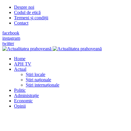
Despre noi
Codul de etică
Termeni și condiții
Contact
facebook
instagram
twitter
Home
APH TV
Actual
Știri locale
Știri naționale
Știri internaționale
Politic
Administrație
Economic
Opinii