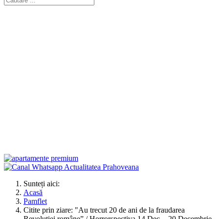
Sunteți aici:
Acasă
Pamflet
Citite prin ziare: "Au trecut 20 de ani de la fraudarea
Revoluţiei române” / Horrorspectiva 14 Dec. - 20 Decembrie