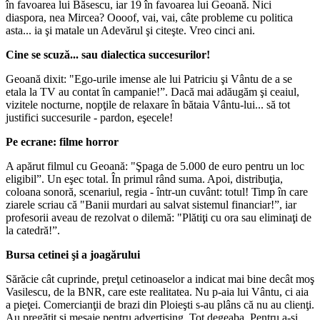
în favoarea lui Băsescu, iar 19 în favoarea lui Geoană. Nici
diaspora, nea Mircea? Oooof, vai, vai, câte probleme cu politica
asta... ia şi matale un Adevărul şi citeşte. Vreo cinci ani.
Cine se scuză... sau dialectica succesurilor!
Geoană dixit: "Ego-urile imense ale lui Patriciu şi Vântu de a se
etala la TV au contat în campanie!”. Dacă mai adăugăm şi ceaiul,
vizitele nocturne, nopţile de relaxare în bătaia Vântu-lui... să tot
justifici succesurile - pardon, eşecele!
Pe ecrane: filme horror
A apărut filmul cu Geoană: "Şpaga de 5.000 de euro pentru un loc
eligibil”. Un eşec total. În primul rând suma. Apoi, distribuţia,
coloana sonoră, scenariul, regia - într-un cuvânt: totul! Timp în care
ziarele scriau că "Banii murdari au salvat sistemul financiar!”, iar
profesorii aveau de rezolvat o dilemă: "Plătiţi cu ora sau eliminaţi de
la catedră!”.
Bursa cetinei şi a joagărului
Sărăcie cât cuprinde, preţul cetinoaselor a indicat mai bine decât moş
Vasilescu, de la BNR, care este realitatea. Nu p-aia lui Vântu, ci aia
a pieţei. Comercianţii de brazi din Ploieşti s-au plâns că nu au clienţi.
Au pregătit şi mesaje pentru advertising. Tot degeaba. Pentru a-şi