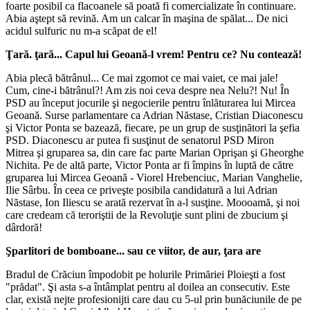
foarte posibil ca flacoanele să poată fi comercializate în continuare.
Abia aştept să revină. Am un calcar în maşina de spălat... De nici
acidul sulfuric nu m-a scăpat de el!
Ţară. ţară... Capul lui Geoană-l vrem! Pentru ce? Nu contează!
Abia plecă bătrânul... Ce mai zgomot ce mai vaiet, ce mai jale!
Cum, cine-i bătrânul?! Am zis noi ceva despre nea Nelu?! Nu! În
PSD au început jocurile şi negocierile pentru înlăturarea lui Mircea
Geoană. Surse parlamentare ca Adrian Năstase, Cristian Diaconescu
şi Victor Ponta se bazează, fiecare, pe un grup de susţinători la şefia
PSD. Diaconescu ar putea fi susţinut de senatorul PSD Miron
Mitrea şi gruparea sa, din care fac parte Marian Oprişan şi Gheorghe
Nichita. Pe de altă parte, Victor Ponta ar fi împins în luptă de către
gruparea lui Mircea Geoană - Viorel Hrebenciuc, Marian Vanghelie,
Ilie Sârbu. În ceea ce priveşte posibila candidatură a lui Adrian
Năstase, Ion Iliescu se arată rezervat în a-l susţine. Moooamă, şi noi
care credeam că teroriştii de la Revoluţie sunt plini de zbucium şi
dârdoră!
Şparlitori de bomboane... sau ce viitor, de aur, ţara are
Bradul de Crăciun împodobit pe holurile Primăriei Ploieşti a fost
"prădat". Şi asta s-a întâmplat pentru al doilea an consecutiv. Este
clar, există nejte profesionijti care dau cu 5-ul prin bunăciunile de pe