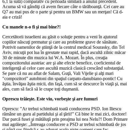
6,1 la sută) comparativ cu perioada similară a anului precedent.
Acuma să vă gândiţi că avem fiecare câte o tărăboanţă. Cei care au
Q7 au mai pus de o parte şi pentru un BMW sau un merţan! Că d-
aia e criză!
Cu manele n-o fi şi mai bine?!
Cercetătorii israelieni au găsit o soluţie pentru a veni în ajutorul
copiilor născuţi prematur şi care au probleme grave de sănătate.
Potrivit oamenilor de ştiinţă de la centrul medical Sourasky, din Tel
Aviv, micuţii pot lua în greutate mai rapid, dacă ascultă zilnic măcar
30 de minute din muzica lui W.A. Mozart. În plus, creaţia
compozitorului austriac are şi alte efecte benefice, coeficientul de
inteligenţă al celor care ascultă muzică clasică crescând substanţial.
Se pare că nu au aflat de Salam, Guţă, Vali Vijelie şi alţi mari
"compozitori” autohtoni din spaţiul carpato-danubiano-pontic! Cu
ăştia, învăţau ăştia micii, din faşă, cum să se descurce în viaţă şi, mai
ales, cum să facă să le crape toţi duşmanii.
Oprescu trăieşte. Este viu, vorbeşte şi are fumuri
Oprescu: "Ar trebui schimbată toată conducerea PSD. Ion Iliescu
rămâne un guru al partidului şi al ţării!” Că bine le mai zici, doctore!
Dar parcă fusei şi mătăluţă prin preajma lui nea Nelu?! Dom Primare
mai agrăieşte: „Întreaga conducere a PSD ar trebui schimbată de jos
şi până sus fiindcă s-au adunat acolo nişte oameni care fac