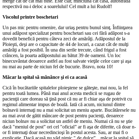
merge cât de cât mai bine. Este clar, minciună cât casa, autostrada
respectivă nu-i deloc a soarelului! Cel mult a lui Rudolf!
Viscolul printre boschetari
Un pas mic pentru omenire, dar uriaş pentru bunul simţ. Înfiinţarea
unui adăpost specializat pentru boschetari sau cei fără adăpost s-a
dovedit benefică pentru câteva zeci de amărâţi. Adăpostul de la
Ploieşti, deşi are o capacitate de 44 de locuri, a cazat cât de mulţi
amărâţi a fost posibil. În una din serile trecute, când frigul a fost
crâncen, la poarta adăpostului au bătut 39 de oameni. Un loc
binecuvântat deoarece astfel au fost salvate vieţile celor care şi aşa
nu mai au parte de niciun fel de bucurie. Bravo, nota 10!
Măcar la spital să mănânce şi ei ca acasă
Cică în bucătariile spitalelor ploieştene se găteşte, mai nou, la fel
pentru toată lumea. Până mai anul acesta medicii se rugau de
pacienţii care doreau să ţină post că nu ar fi chiar aşa de potrivit cu
regimul alimentar impus de boală. Iată că acum, niciunul dintre
bolnavii internaţi nu a mai solicitat un meniu aparte. Bucătăresele nu
au mai avut de gătit mâncare de post pentru pacienţi, deoarece
niciun bolnav nu a solicitat un astfel de meniu. Numai că nu se ştie
dacă "meniul de post” ori cel "oficial” ar fi aşa de diferite, că doar n-
or fi internaţi doar necredincioşi în postul acesta. Sau, ar mai fi o
explicaţie. Dacă acasă nu văd nimic " de dulce”... măcar la spital să