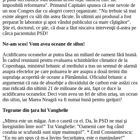
imposibilă reformarea". Primarul Capitalei spunea că este nevoie de
un nou Congres dar cu alegeri corect organizate. "Nu trebuie să mai
existe alegeri cu săli din astea făcute. În ultimii ani produsul a fost
preparat în laborator şi apoi vândut publicului ca mare cîştigător".
Ştie el, doctorul, ce ştie, că doar a făut niscaiva intervenţii d-astea pe
cârca pacientului PSD!
Ne-am scos! Vom avea oceane de sifon!
Acidificarea oceanelor ar putea lăsa un miliard de oameni fără hrană.
În cadrul reuniunii pentru evaluarea schimbărilor climatice de la
Copenhaga, ministrul britanic al mediului a tras un semnal de alarmă
asupra efectelor pe care poluarea le are asupra a două treimi din
suprafaţa acoperită de oceane a Pământului. Oficialul britanic a
argumentat că rata de absorbţie a dioxidului de carbon este astăzi cea
mai ridicată din ultimii 21 de milioane de ani, fapt ce duce la
acidificarea oceanelor. Deci vom avea un fel de sifon uriaş, un ocean
din sifon, iar Marea Neagră va fi numai bună pentru şpriţuri?
Tegrame din ţara lui Vanghelie
„Mitrea este un măgar. Am o casetă cu el. Da, în PSD ne mai şi
înregistrăm între noi!” Tot Vanghelie: ”Oamenii care fug când
corabia se scufundă sunt nişte maimuţoi!”. * Emil Constantinescu:
"Eu nu am spus că m-a învins Securitatea, este o manipulare!”