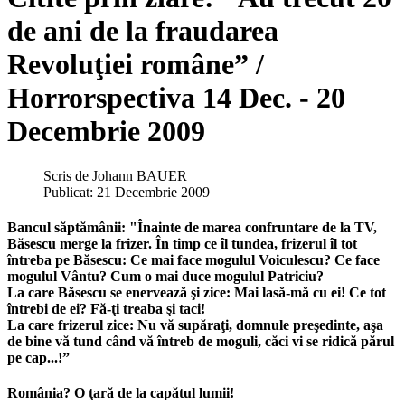
de ani de la fraudarea
Revoluţiei române” /
Horrorspectiva 14 Dec. - 20
Decembrie 2009
Scris de
Johann BAUER
Publicat: 21 Decembrie 2009
Bancul săptămânii: "Înainte de marea confruntare de la TV,
Băsescu merge la frizer. În timp ce îl tundea, frizerul îl tot
întreba pe Băsescu: Ce mai face mogulul Voiculescu? Ce face
mogulul Vântu? Cum o mai duce mogulul Patriciu?
La care Băsescu se enervează şi zice: Mai lasă-mă cu ei! Ce tot
întrebi de ei? Fă-ţi treaba şi taci!
La care frizerul zice: Nu vă supăraţi, domnule preşedinte, aşa
de bine vă tund când vă întreb de moguli, căci vi se ridică părul
pe cap...!”
România? O ţară de la capătul lumii!