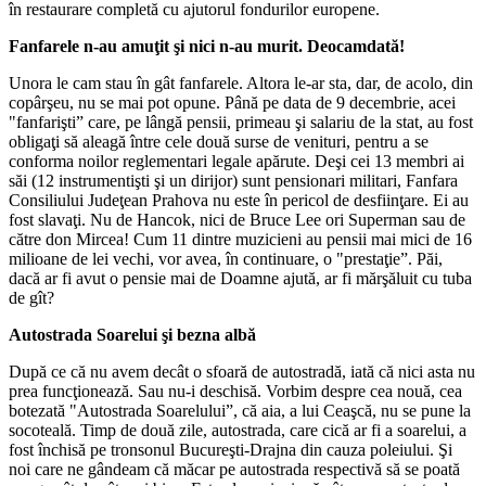
în restaurare completă cu ajutorul fondurilor europene.
Fanfarele n-au amuţit şi nici n-au murit. Deocamdată!
Unora le cam stau în gât fanfarele. Altora le-ar sta, dar, de acolo, din
copârşeu, nu se mai pot opune. Până pe data de 9 decembrie, acei
"fanfarişti” care, pe lângă pensii, primeau şi salariu de la stat, au fost
obligaţi să aleagă între cele două surse de venituri, pentru a se
conforma noilor reglementari legale apărute. Deşi cei 13 membri ai
săi (12 instrumentişti şi un dirijor) sunt pensionari militari, Fanfara
Consiliului Judeţean Prahova nu este în pericol de desfiinţare. Ei au
fost slavaţi. Nu de Hancok, nici de Bruce Lee ori Superman sau de
către don Mircea! Cum 11 dintre muzicieni au pensii mai mici de 16
milioane de lei vechi, vor avea, în continuare, o "prestaţie”. Păi,
dacă ar fi avut o pensie mai de Doamne ajută, ar fi mărşăluit cu tuba
de gît?
Autostrada Soarelui şi bezna albă
După ce că nu avem decât o sfoară de autostradă, iată că nici asta nu
prea funcţionează. Sau nu-i deschisă. Vorbim despre cea nouă, cea
botezată "Autostrada Soarelului”, că aia, a lui Ceaşcă, nu se pune la
socoteală. Timp de două zile, autostrada, care cică ar fi a soarelui, a
fost închisă pe tronsonul Bucureşti-Drajna din cauza poleiului. Şi
noi care ne gândeam că măcar pe autostrada respectivă să se poată