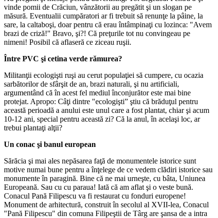
vinde pomii de Crăciun, vânzătorii au pregătit şi un slogan pe
măsură. Eventualii cumpăratori ar fi trebuit să renunţe la pâine, la
sare, la caltaboşi, doar pentru că erau întâmpinaţi cu lozinca: "Avem
brazi de criză!" Bravo, şi?! Că preţurile tot nu convingeau pe
nimeni! Posibil că aflaseră ce ziceau ruşii.
Între PVC şi cetina verde rămurea?
Militanţii ecologişti ruşi au cerut populaţiei să cumpere, cu ocazia
sarbătorilor de sfârşit de an, brazi naturali, şi nu artificiali,
argumentând că în acest fel mediul înconjurător este mai bine
protejat. Apropo: Câţi dintre "ecologişti” ştiu că brăduţul pentru
această perioadă a anului este unul care a fost plantat, chiar şi acum
10-12 ani, special pentru această zi? Că la anul, în acelaşi loc, ar
trebui plantaţi alţii?
Un conac şi banul european
Sărăcia şi mai ales nepăsarea faţă de monumentele istorice sunt
motive numai bune pentru a înţelege de ce vedem clădiri istorice sau
monumente în paragină. Bine că ne mai urneşte, cu bâta, Uniunea
Europeană. Sau cu cu paraua! Iată că am aflat şi o veste bună.
Conacul Pană Filipescu va fi restaurat cu fonduri europene!
Monument de arhitectură, construit în secolul al XVII-lea, Conacul
"Pană Filipescu" din comuna Filipeştii de Târg are şansa de a intra