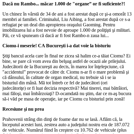
Dacă nu Rambo... măcar 1.000 de "organe” or fi suficiente?!
Un chinez în vârstă de 34 de ani a fost arestat după ce şi-a omorât 13
membri ai familiei. Criminalul, Liu Aibing, a fost arestat după ce s-a
refugiat pe un deal din apropierea oraşului Gaoming. Pentru
imobilizarea lui a fost nevoie de aproape 1.000 de poliţişti şi militari.
Păi, ce vă spuneam că dacă ar fi fost Rambo-n zaua lui...
Ciomu-i meserie! CA Bucureşti i-a dat voie la bisturiu
Ştiţi bancul acela care în final ne zicea să halim ce-a tăiat Ciomu? Ei
bine, se pare că vom avea din belşug astfel de ocazii ale prilejului.
Judecătorii de la Bucureşti au decis, în marea lor înţelepciune, că
"accidentul” provocat de către dr. Ciomu n-ar fi o mare problemă şi
că dânsului, în calitate de organ medical, nu trebuie să i se ia
bisturiul din mână. Mă tot întreb ce fel de judecători (ori
judecătoriţe) or fi luat decizia respectivă? Mai tinerei, mai bătrâiori,
mai făloşi, mai îmbârzoiaţi? D-ocamdată nu ştim, dar ce m-aş bucura
să-i văd pe masa de operaţie, iar pe Ciomu cu bisturiul prin zonă!
Recesiune şi nu prea
Prahovenii strâng din dinţi de foame dar nu se lasă. Aflăm că, la
începutul acestei luni, zestrea auto a judeţului nostru era de 187.072
de vehicule. Numărul fiind în creştere cu 10.762 de vehicule (plus