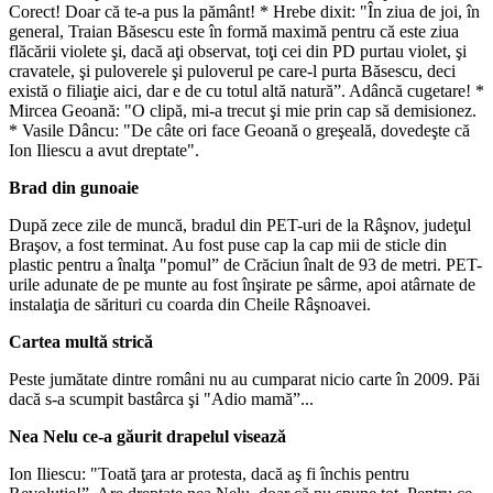
Corect! Doar că te-a pus la pământ! * Hrebe dixit: "În ziua de joi, în
general, Traian Băsescu este în formă maximă pentru că este ziua
flăcării violete şi, dacă aţi observat, toţi cei din PD purtau violet, şi
cravatele, şi puloverele şi puloverul pe care-l purta Băsescu, deci
există o filiaţie aici, dar e de cu totul altă natură”. Adâncă cugetare! *
Mircea Geoană: "O clipă, mi-a trecut şi mie prin cap să demisionez.
* Vasile Dâncu: "De câte ori face Geoană o greşeală, dovedeşte că
Ion Iliescu a avut dreptate".
Brad din gunoaie
După zece zile de muncă, bradul din PET-uri de la Râşnov, judeţul
Braşov, a fost terminat. Au fost puse cap la cap mii de sticle din
plastic pentru a înalţa "pomul” de Crăciun înalt de 93 de metri. PET-
urile adunate de pe munte au fost înşirate pe sârme, apoi atârnate de
instalaţia de sărituri cu coarda din Cheile Râşnoavei.
Cartea multă strică
Peste jumătate dintre români nu au cumparat nicio carte în 2009. Păi
dacă s-a scumpit bastârca şi "Adio mamă”...
Nea Nelu ce-a găurit drapelul visează
Ion Iliescu: "Toată ţara ar protesta, dacă aş fi închis pentru