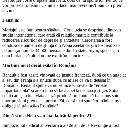
Revoluţie!”. Are dreptate nea Nelu, doar că nu spune tot. Pentru ce
vor protesta românii? Că nu s-a făcut mai devreme?! Sau că-i prea
târziu?
I-auzi ia!
Mariajul este bun pentru sănătate. Concluzia se desprinde dintr-un
studiu internaţional care arată că relaţiile maritale contribuie la
reducerea riscurilor de depresie şi anxietate. Cercetarea a fost
condusă de oameni de ştiinţă din Noua Zeelandă şi a fost realizată
pe un eşantion de 34.500 persoane din 15 state. Sigur, specialiştii
erau burlaci, că altfel nu ne explicăm concluzia...
Mai bine mort decât exilat în România
Renault a fost găsită vinovată de justiţia franceză, după ce un angajat
al său din Franţa s-a sinucis după ce aflase că va fi detaşat în
România. Renault spune că nu se face vinovată de "eroare
impardonabilă" şi are o lună să facă apel la decizia justiţiei. Soţia
celui care şi-a luat viaţa acuză producătorul auto că i-a supus soţul
unor presiuni greu de suportat. Păi, ce să mai spună românii care-s
obligaţi să trăiască-n România?!
Dincă şi nea Nelu s-au luat la trântă pentru 21
Simpozionul dedicat aniversării a 20 de ani de la Revoluţie a fost