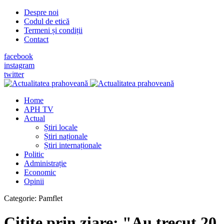
Despre noi
Codul de etică
Termeni și condiții
Contact
facebook
instagram
twitter
Home
APH TV
Actual
Știri locale
Știri naționale
Știri internaționale
Politic
Administrație
Economic
Opinii
Categorie:
Pamflet
Citite prin ziare: "Au trecut 20