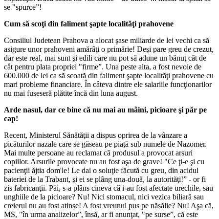
se "spurce”!
Cum să scoţi din faliment şapte localităţi prahovene
Consiliul Judetean Prahova a alocat şase miliarde de lei vechi ca să
asigure unor prahoveni amărâţi o primărie! Deşi pare greu de crezut,
dar este real, mai sunt şi edili care nu pot să adune un bănuţ cât de
cât pentru plata propriei "firme”. Una peste alta, a fost nevoie de
600.000 de lei ca să scoată din faliment şapte localităţi prahovene cu
mari probleme financiare. În câteva dintre ele salariile funcţionarilor
nu mai fuseseră plătite încă din luna august.
Arde nasul, dar ce bine că nu mai au mâini, picioare şi păr pe
cap!
Recent, Ministerul Sănătăţii a dispus oprirea de la vânzare a
picăturilor nazale care se găseau pe piaţă sub numele de Nazomer.
Mai multe persoane au reclamat că produsul a provocat arsuri
copiilor. Arsurile provocate nu au fost aşa de grave! "Ce ţi-e şi cu
pacienţii ăjtia dom'le! Le dai o soluţie făcută cu greu, din acidul
bateriei de la Trabant, şi ei se plâng una-două, la autorităţi!” - or fi
zis fabricanţii. Păi, s-a plâns cineva că i-au fost afectate urechile, sau
unghiile de la picioare? Nu! Nici stomacul, nici vezica biliară sau
creierul nu au fost atinse! A fost vreunul pus pe năsălie? Nu! Aşa că,
MS, "în urma analizelor”, însă, ar fi anunţat, "pe surse”, că este