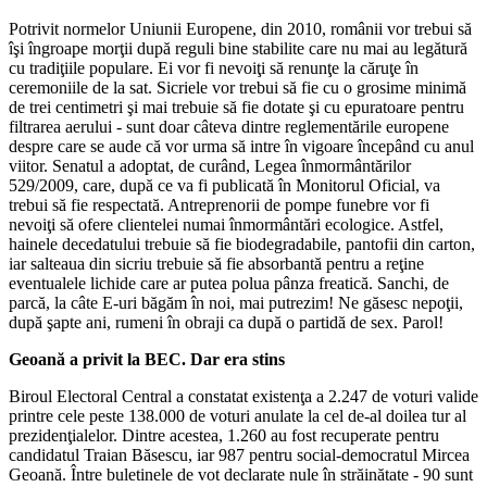
Potrivit normelor Uniunii Europene, din 2010, românii vor trebui să
îşi îngroape morţii după reguli bine stabilite care nu mai au legătură
cu tradiţiile populare. Ei vor fi nevoiţi să renunţe la căruţe în
ceremoniile de la sat. Sicriele vor trebui să fie cu o grosime minimă
de trei centimetri şi mai trebuie să fie dotate şi cu epuratoare pentru
filtrarea aerului - sunt doar câteva dintre reglementările europene
despre care se aude că vor urma să intre în vigoare începând cu anul
viitor. Senatul a adoptat, de curând, Legea înmormântărilor
529/2009, care, după ce va fi publicată în Monitorul Oficial, va
trebui să fie respectată. Antreprenorii de pompe funebre vor fi
nevoiţi să ofere clientelei numai înmormântări ecologice. Astfel,
hainele decedatului trebuie să fie biodegradabile, pantofii din carton,
iar salteaua din sicriu trebuie să fie absorbantă pentru a reţine
eventualele lichide care ar putea polua pânza freatică. Sanchi, de
parcă, la câte E-uri băgăm în noi, mai putrezim! Ne găsesc nepoţii,
după şapte ani, rumeni în obraji ca după o partidă de sex. Parol!
Geoană a privit la BEC. Dar era stins
Biroul Electoral Central a constatat existenţa a 2.247 de voturi valide
printre cele peste 138.000 de voturi anulate la cel de-al doilea tur al
prezidenţialelor. Dintre acestea, 1.260 au fost recuperate pentru
candidatul Traian Băsescu, iar 987 pentru social-democratul Mircea
Geoană. Între buletinele de vot declarate nule în străinătate - 90 sunt