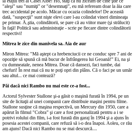
la etajul trei al Casei Albe! Ho, staţi că nu ziceam de cine ştie ce
"aleşi” sau "numiţi” or "desemnaţi”, eu mă refeream doar la ăia care
trec accidental pe acolo. Măcar cu ocazia colindelor! De această
dată, "suspecţii" sunt nişte elevi care l-au colindat vineri dimineaţa
pe primar. Ä‚ştia, colindătorii, se pare că au viitor mare (şi strălucit)
în faţă! Politică sau administraţie - scrie pe fiecare dintre colindătorii
respectivi!
Mitrea le zice din manivela sa. Aia de aur
Miron Mitrea: "Mă aştept ca hrebenciucii ce ne conduc spre 7 ani de
opoziţie să spună că mă bucur de înfrângerea lui Geoană!” Ei, na şi
cu dumneatale, nenea Mitrea. Doar că dansezi, faci tumbe, dai
chefuri! În rest mai că nu te poţi opri din plâns. Că o faci pe un umăr
sau altul... ce mai contează?
Păi dacă nici Rambo nu mai este ce-a fost...
Actorul Sylvester Stallone şi-a găsit o maşină furată în 1994, pe un
site de licitaţii al unei companii care distribuie maşini pentru filme.
Stallone susţine că maşina respectivă, un Mercury din 1950, care a
apărut în filmul "Cobra” şi care a fost personalizată pentru a i se
potrivi rolului din film, i-a fost furată din garaj în 1994 şi a ajuns în
posesia acestei companii, care refuză să i-o dea înapoi. Aoleu, ce rău
am ajuns! Dacă nici Rambo nu se mai descurcă....