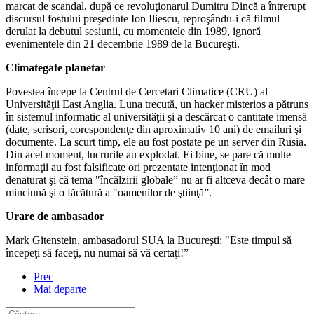
marcat de scandal, după ce revoluţionarul Dumitru Dincă a întrerupt
discursul fostului preşedinte Ion Iliescu, reproşându-i că filmul
derulat la debutul sesiunii, cu momentele din 1989, ignoră
evenimentele din 21 decembrie 1989 de la Bucureşti.
Climategate planetar
Povestea începe la Centrul de Cercetari Climatice (CRU) al
Universităţii East Anglia. Luna trecută, un hacker misterios a pătruns
în sistemul informatic al universităţii şi a descărcat o cantitate imensă
(date, scrisori, corespondenţe din aproximativ 10 ani) de emailuri şi
documente. La scurt timp, ele au fost postate pe un server din Rusia.
Din acel moment, lucrurile au explodat. Ei bine, se pare că multe
informaţii au fost falsificate ori prezentate intenţionat în mod
denaturat şi că tema "încălzirii globale” nu ar fi altceva decât o mare
minciună şi o făcătură a "oamenilor de ştiinţă”.
Urare de ambasador
Mark Gitenstein, ambasadorul SUA la Bucureşti: "Este timpul să
începeţi să faceţi, nu numai să vă certaţi!”
Prec
Mai departe