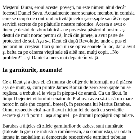
Meşterul făurar, eroul acestei poveşti, nu este nimeni altul decât
focosul Daniel Savu. Actualmente mare senator, membru în comisia
care se ocupă de controlul activităţii celor şase-şapte sau â€˜enşpe
servicii secrete de pe plaiurile noastre mioritice. Acesta a avut o
tinereţe destul de zburdalnică - ne povestea păsăroiul nostru - şi
destul de mult noroc pentru că, încă din juneţe, a avut parte de
protectori de soi. Aşa s-a făcut că după Revoluţie, unde a pus el
piciorul nu creşteau flori şi nici nu se oprea soarele în loc, dar a avut
şi bafta ca pe cărarea vieţii sale să aibă mai mulţi copii. „No
problem!”... şi Daniel a mers mai departe în viaţă.
Ia garniturile, neamule!
Ce a făcut şi a dres el, că munca de ofiţer de informaţii nu îi plăcea
aşa de mult, şi, cum printre James Bonzii de zero-zero-şapte nu se
regăsea, a trebuit să ia viaţa în pieptu-i de aramă. Ca un făcut, în
timpul bejeniei viitorului senator de Prahova avea să-i iasă un mare
noroc în cale (nu coşarul, breee!), în persoana lui Marius Barabas.
Omul respectiv cică n-ar fi avut niciun fel de gară cu serviciile
secrete şi ar fi pornit - aşa singurel - pe drumul propăşirii capitaliste.
Barabas a înţeles că zilele garniturilor de azbest sunt numărate
(folosite la greu de industria românească, aia comunistă), iar odată
intrate în capitalism şi democraţie respectivele garnituri trebuiau