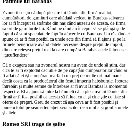
Patimile lui Barabas
Zvonerii susţin că după plecare lui Daniel din firmă mai toţi
cumpărătorii de garnituri care altădată vedeau în Barabas salvarea
lor ar fi început să strâmbe din nas când auzeau de acesta, de firma
sa ori de garniturile lui. Rând pe rând au început să se plângă şi de
faptul că sunt speculaţi de fapt în afacerile cu Barabas. Un răspândac
spune că ar fi fost posibil ca unele acte din firmă să fi ajuns şi pe la
firmele beneficiare având datele necesare despre preţul de import,
din care reieşea preţul real la care cumpăra Barabas acele faimoase
„ţucuflendere”.
Că o exagera sau nu zvonerul nostru nu avem de unde să ştim, dar
cică le-ar fi explodat căciulile de pe căpăţâni cumpărătorilor când ar
fi aflat că ei îşi cumpărau marfa la un preţ de multe ori mai mare
decât costa ea la producătorul din fostul imperiu habsburgic. Ipoteze,
întrebări şi multe semne de întrebare ar fi avut Barabas la momentul
respectiv. El a ajuns să intre la bănuieli că la plecarea lui Daniel din
firmă ar fi fost posibil ca acesta să fi luat cu el şi cine ştie ce liste şi
oferte de preţuri. Greu de crezut că aşa ceva ar fi fost posibil şi
punem totul pe seama tentaţiei zvonacilor de a umfla şi gonfla unele
şi altele.
Romeo SRI trage de şaibe