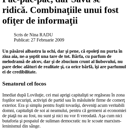
ridică. Combinaţiile unui fost
ofiţer de informaţii
Scris de
Nina RADU
Publicat: 27 Februarie 2009
Un păsăroi albastru la ochi, dar şi pene, că epoleţi nu purta în
ziua aia, ne-a şoptit una tare de tot. Bârfa, cu parfum de
melodramă de alcov, dar şi de zbucium crunt al liubovului, nu
pare deloc alături de realitate şi, ca orice bârfă, îşi are parfumul
ei de credibilitate.
Senatorul cel focos
Imediat după Loviluţie, cei mai aprigi capitalişti se regăseau în zona
foştilor securişti, activişti de partid sau în măsluitele firme de comerţ
exterior. Era şi simplu pentru foştii tovarăşi, deveniţi acum veritabili
domni, capitalişti de soi ai neamului, pentru că germeni ai economiei
de piaţă nu au fost, nu sunt şi nici nu vor fi vreodată. Aşa cum nici
butaforia şi pospaiul de suliman democratic nu le scoate marxism-
leninismul din sânge.