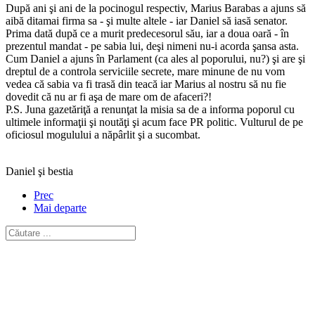
După ani şi ani de la pocinogul respectiv, Marius Barabas a ajuns să
aibă ditamai firma sa - şi multe altele - iar Daniel să iasă senator.
Prima dată după ce a murit predecesorul său, iar a doua oară - în
prezentul mandat - pe sabia lui, deşi nimeni nu-i acorda şansa asta.
Cum Daniel a ajuns în Parlament (ca ales al poporului, nu?) şi are şi
dreptul de a controla serviciile secrete, mare minune de nu vom
vedea că sabia va fi trasă din teacă iar Marius al nostru să nu fie
dovedit că nu ar fi aşa de mare om de afaceri?!
P.S. Juna gazetăriţă a renunţat la misia sa de a informa poporul cu
ultimele informaţii şi noutăţi şi acum face PR politic. Vulturul de pe
oficiosul mogulului a năpârlit şi a sucombat.
Daniel şi bestia
Prec
Mai departe