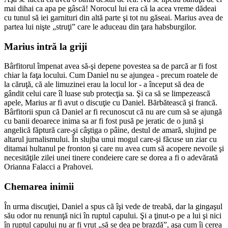
mai dihai ca apa pe gâscă! Norocul lui era că la acea vreme dădeai
cu tunul să iei garnituri din altă parte şi tot nu găseai. Marius avea de
partea lui nişte „struţi” care le aduceau din ţara habsburgilor.
Marius intră la griji
Bârfitorul împenat avea să-şi depene povestea sa de parcă ar fi fost
chiar la faţa locului. Cum Daniel nu se ajungea - precum roatele de
la căruţă, că ale limuzinei erau la locul lor - a început să dea de
gândit celui care îl luase sub protecţia sa. Şi ca să se limpezească
apele, Marius ar fi avut o discuţie cu Daniel. Bărbătească şi francă.
Bârfitorii spun că Daniel ar fi recunoscut că nu are cum să se ajungă
cu banii deoarece inima sa ar fi fost pusă pe jeratic de o jună şi
angelică făptură care-şi câştiga o pâine, destul de amară, slujind pe
altarul jurnalismului. În slujba unui mogul care-şi făcuse un ziar cu
ditamai hultanul pe fronton şi care nu avea cum să acopere nevoile şi
necesităţile zilei unei tinere condeiere care se dorea a fi o adevărată
Orianna Falacci a Prahovei.
Chemarea inimii
În urma discuţiei, Daniel a spus că îşi vede de treabă, dar la gingaşul
său odor nu renunţă nici în ruptul capului. Şi a ţinut-o pe a lui şi nici
în ruptul capului nu ar fi vrut „să se dea pe brazdă”, aşa cum îi cerea