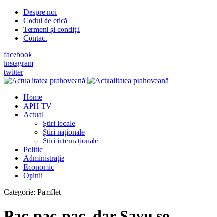
Despre noi
Codul de etică
Termeni și condiții
Contact
facebook
instagram
twitter
Home
APH TV
Actual
Știri locale
Știri naționale
Știri internaționale
Politic
Administrație
Economic
Opinii
Categorie:
Pamflet
Pac-pac-pac, dar Savu se