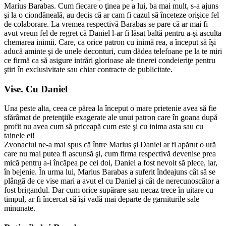
Marius Barabas. Cum fiecare o ţinea pe a lui, ba mai mult, s-a ajuns
şi la o ciondăneală, au decis că ar cam fi cazul să înceteze orişice fel
de colaborare. La vremea respectivă Barabas se pare că ar mai fi
avut vreun fel de regret că Daniel l-ar fi lăsat baltă pentru a-şi asculta
chemarea inimii. Care, ca orice patron cu inimă rea, a început să îşi
aducă aminte şi de unele deconturi, cum dădea telefoane pe la te miri
ce firmă ca să asigure intrări glorioase ale tinerei condeieriţe pentru
ştiri în exclusivitate sau chiar contracte de publicitate.
Vise. Cu Daniel
Una peste alta, ceea ce părea la început o mare prietenie avea să fie
sfărâmat de pretenţiile exagerate ale unui patron care în goana după
profit nu avea cum să priceapă cum este şi cu inima asta sau cu
tainele ei!
Zvonaciul ne-a mai spus că între Marius şi Daniel ar fi apărut o ură
care nu mai putea fi ascunsă şi, cum firma respectivă devenise prea
mică pentru a-i încăpea pe cei doi, Daniel a fost nevoit să plece, iar,
în bejenie. În urma lui, Marius Barabas a suferit îndeajuns cât să se
plângă de ce vise mari a avut el cu Daniel şi cât de nerecunoscător a
fost brigandul. Dar cum orice supărare sau necaz trece în uitare cu
timpul, ar fi încercat să îşi vadă mai departe de garniturile sale
minunate.