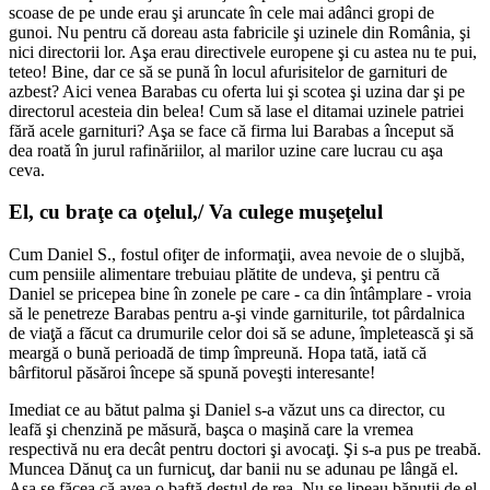
scoase de pe unde erau şi aruncate în cele mai adânci gropi de
gunoi. Nu pentru că doreau asta fabricile şi uzinele din România, şi
nici directorii lor. Aşa erau directivele europene şi cu astea nu te pui,
teteo! Bine, dar ce să se pună în locul afurisitelor de garnituri de
azbest? Aici venea Barabas cu oferta lui şi scotea şi uzina dar şi pe
directorul acesteia din belea! Cum să lase el ditamai uzinele patriei
fără acele garnituri? Aşa se face că firma lui Barabas a început să
dea roată în jurul rafinăriilor, al marilor uzine care lucrau cu aşa
ceva.
El, cu braţe ca oţelul,/ Va culege muşeţelul
Cum Daniel S., fostul ofiţer de informaţii, avea nevoie de o slujbă,
cum pensiile alimentare trebuiau plătite de undeva, şi pentru că
Daniel se pricepea bine în zonele pe care - ca din întâmplare - vroia
să le penetreze Barabas pentru a-şi vinde garniturile, tot pârdalnica
de viaţă a făcut ca drumurile celor doi să se adune, împletească şi să
meargă o bună perioadă de timp împreună. Hopa tată, iată că
bârfitorul păsăroi începe să spună poveşti interesante!
Imediat ce au bătut palma şi Daniel s-a văzut uns ca director, cu
leafă şi chenzină pe măsură, başca o maşină care la vremea
respectivă nu era decât pentru doctori şi avocaţi. Şi s-a pus pe treabă.
Muncea Dănuţ ca un furnicuţ, dar banii nu se adunau pe lângă el.
Aşa se făcea că avea o baftă destul de rea. Nu se lipeau bănuţii de el