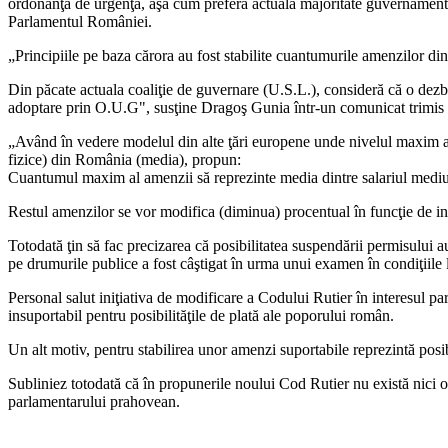
ordonanţă de urgenţă, aşa cum preferă actuala majoritate guvernamenta
Parlamentul României.
„Principiile pe baza cărora au fost stabilite cuantumurile amenzilor d
Din păcate actuala coaliţie de guvernare (U.S.L.), consideră că o dezba
adoptare prin O.U.G", susţine Dragoş Gunia într-un comunicat trimis 
„Având în vedere modelul din alte ţări europene unde nivelul maxim al 
fizice) din România (media), propun:
Cuantumul maxim al amenzii să reprezinte media dintre salariul mediu 
Restul amenzilor se vor modifica (diminua) procentual în funcţie de infr
Totodată ţin să fac precizarea că posibilitatea suspendării permisului 
pe drumurile publice a fost câştigat în urma unui examen în condiţiile le
Personal salut iniţiativa de modificare a Codului Rutier în interesul parti
insuportabil pentru posibilităţile de plată ale poporului român.
Un alt motiv, pentru stabilirea unor amenzi suportabile reprezintă posib
Subliniez totodată că în propunerile noului Cod Rutier nu există nici
parlamentarului prahovean.