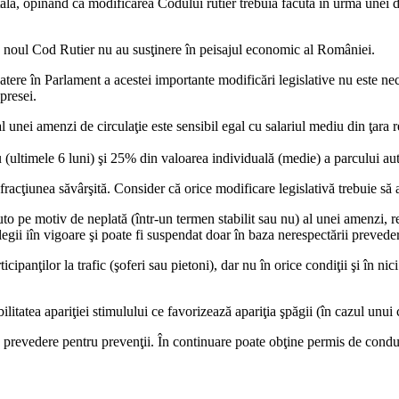
lă, opinând că modificarea Codului rutier trebuia făcută în urma unei d
in noul Cod Rutier nu au susţinere în peisajul economic al României.
tere în Parlament a acestei importante modificări legislative nu este nec
presei.
unei amenzi de circulaţie este sensibil egal cu salariul mediu din ţara 
(ultimele 6 luni) şi 25% din valoarea individuală (medie) a parcului au
acţiunea săvârşită. Consider că orice modificare legislativă trebuie să ai
auto pe motiv de neplată (într-un termen stabilit sau nu) al unei amenzi,
gii iîn vigoare şi poate fi suspendat doar în baza nerespectării prevederi
cipanţilor la trafic (şoferi sau pietoni), dar nu în orice condiţii şi în ni
ilitatea apariţiei stimulului ce favorizează apariţia şpăgii (în cazul unu
 o prevedere pentru prevenţii. În continuare poate obţine permis de con