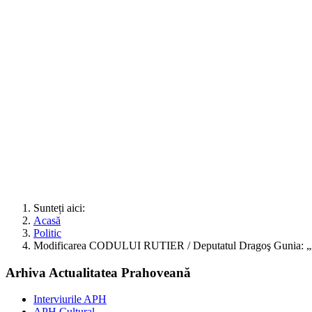
Sunteți aici:
Acasă
Politic
Modificarea CODULUI RUTIER / Deputatul Dragoş Gunia: „Amen
Arhiva Actualitatea Prahoveană
Interviurile APH
APH Cultural