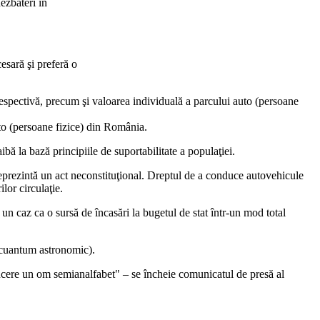
ezbateri în
esară şi preferă o
respectivă, precum şi valoarea individuală a parcului auto (persoane
to (persoane fizice) din România.
bă la bază principiile de suportabilitate a populaţiei.
 reprezintă un act neconstituţional. Dreptul de a conduce autovehicule
lor circulaţie.
ci un caz ca o sursă de încasări la bugetul de stat într-un mod total
i cuantum astronomic).
ducere un om semianalfabet" – se încheie comunicatul de presă al