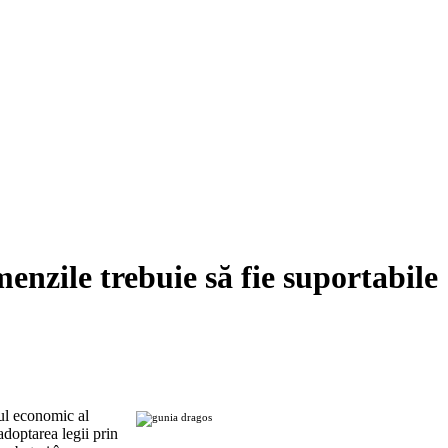
ile trebuie să fie suportabile
jul economic al
adoptarea legii prin