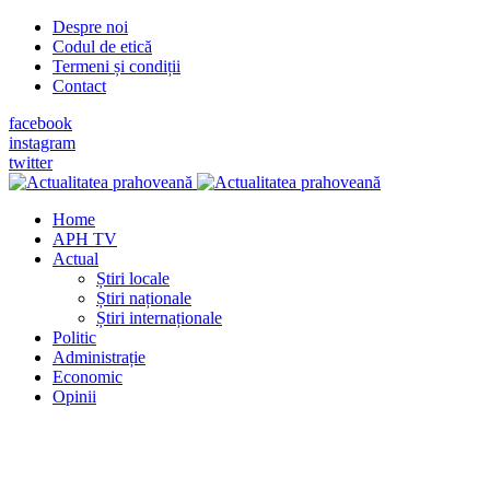
Despre noi
Codul de etică
Termeni și condiții
Contact
facebook
instagram
twitter
Home
APH TV
Actual
Știri locale
Știri naționale
Știri internaționale
Politic
Administrație
Economic
Opinii