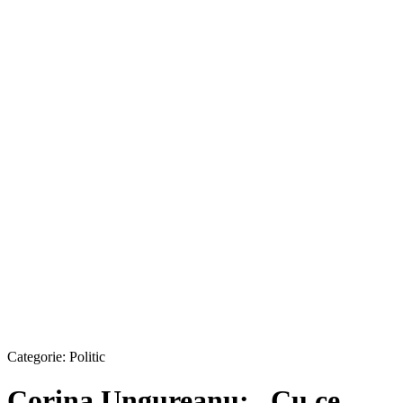
Categorie:
Politic
Corina Ungureanu: „Cu ce