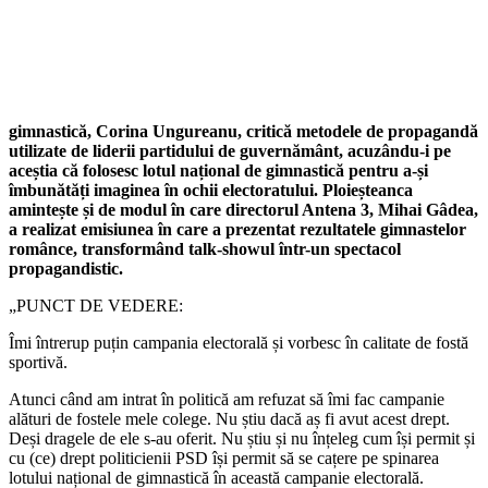
gimnastică, Corina Ungureanu, critică metodele de propagandă
utilizate de liderii partidului de guvernământ, acuzându-i pe
aceștia că folosesc lotul național de gimnastică pentru a-și
îmbunătăți imaginea în ochii electoratului. Ploieșteanca
amintește și de modul în care directorul Antena 3, Mihai Gâdea,
a realizat emisiunea în care a prezentat rezultatele gimnastelor
românce, transformând talk-showul într-un spectacol
propagandistic.
„PUNCT DE VEDERE:
Îmi întrerup puțin campania electorală și vorbesc în calitate de fostă
sportivă.
Atunci când am intrat în politică am refuzat să îmi fac campanie
alături de fostele mele colege. Nu știu dacă aș fi avut acest drept.
Deși dragele de ele s-au oferit. Nu știu și nu înțeleg cum își permit și
cu (ce) drept politicienii PSD își permit să se cațere pe spinarea
lotului național de gimnastică în această campanie electorală.