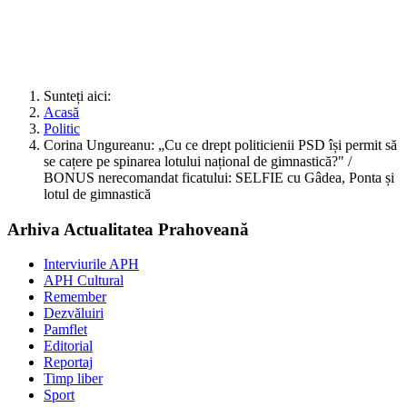
Sunteți aici:
Acasă
Politic
Corina Ungureanu: „Cu ce drept politicienii PSD își permit să
se cațere pe spinarea lotului național de gimnastică?" /
BONUS nerecomandat ficatului: SELFIE cu Gâdea, Ponta și
lotul de gimnastică
Arhiva Actualitatea Prahoveană
Interviurile APH
APH Cultural
Remember
Dezvăluiri
Pamflet
Editorial
Reportaj
Timp liber
Sport