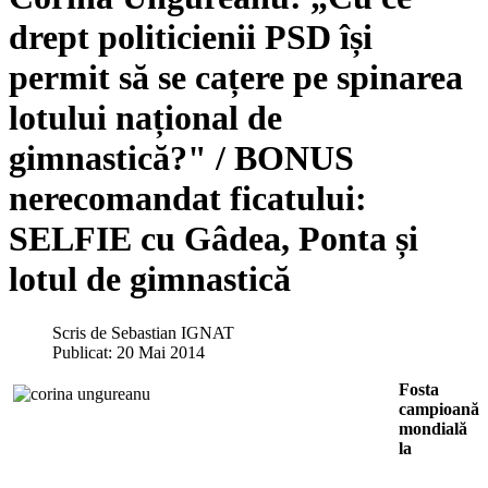
drept politicienii PSD își
permit să se cațere pe spinarea
lotului național de
gimnastică?" / BONUS
nerecomandat ficatului:
SELFIE cu Gâdea, Ponta și
lotul de gimnastică
Scris de
Sebastian IGNAT
Publicat: 20 Mai 2014
Fosta
campioană
mondială
la