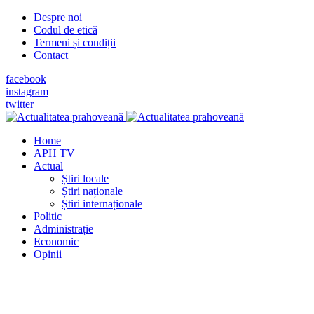
Despre noi
Codul de etică
Termeni și condiții
Contact
facebook
instagram
twitter
Home
APH TV
Actual
Știri locale
Știri naționale
Știri internaționale
Politic
Administrație
Economic
Opinii