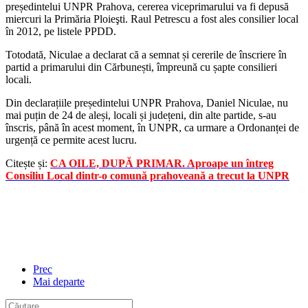
președintelui UNPR Prahova, cererea viceprimarului va fi depusă
miercuri la Primăria Ploieşti. Raul Petrescu a fost ales consilier local
în 2012, pe listele PPDD.
Totodată, Niculae a declarat că a semnat și cererile de înscriere în
partid a primarului din Cărbunești, împreună cu șapte consilieri
locali.
Din declarațiile președintelui UNPR Prahova, Daniel Niculae, nu
mai puțin de 24 de aleși, locali și județeni, din alte partide, s-au
înscris, până în acest moment, în UNPR, ca urmare a Ordonanței de
urgență ce permite acest lucru.
Citește și:
CA OILE, DUPĂ PRIMAR. Aproape un întreg
Consiliu Local dintr-o comună prahoveană a trecut la UNPR
Prec
Mai departe