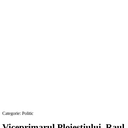
Categorie:
Politic
Viceprimarul Ploieștiului, Raul