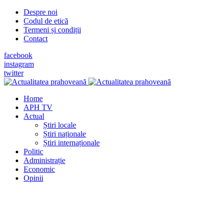
Despre noi
Codul de etică
Termeni și condiții
Contact
facebook
instagram
twitter
Home
APH TV
Actual
Știri locale
Știri naționale
Știri internaționale
Politic
Administrație
Economic
Opinii