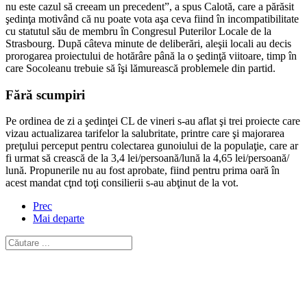
nu este cazul să creeam un precedent”, a spus Calotă, care a părăsit
şedinţa motivând că nu poate vota aşa ceva fiind în incompatibilitate
cu statutul său de membru în Congresul Puterilor Locale de la
Strasbourg. După câteva minute de deliberări, aleşii locali au decis
prorogarea proiectului de hotărâre până la o şedinţă viitoare, timp în
care Socoleanu trebuie să îşi lămurească problemele din partid.
Fără scumpiri
Pe ordinea de zi a şedinţei CL de vineri s-au aflat şi trei proiecte care
vizau actualizarea tarifelor la salubritate, printre care şi majorarea
preţului perceput pentru colectarea gunoiului de la populaţie, care ar
fi urmat să crească de la 3,4 lei/persoană/lună la 4,65 lei/persoană/
lună. Propunerile nu au fost aprobate, fiind pentru prima oară în
acest mandat cţnd toţi consilierii s-au abţinut de la vot.
Prec
Mai departe