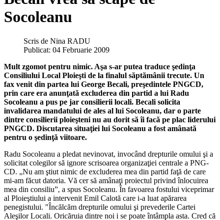
Socoleanu
Scris de
Nina RADU
Publicat: 04 Februarie 2009
Mult zgomot pentru nimic. Aşa s-ar putea traduce şedinţa
Consiliului Local Ploieşti de la finalul săptămânii trecute. Un
fax venit din partea lui George Becali, preşedintele PNGCD,
prin care era anunţată excluderea din partid a lui Radu
Socoleanu a pus pe jar consilierii locali. Becali solicita
invalidarea mandatului de ales al lui Socoleanu, dar o parte
dintre consilierii ploieşteni nu au dorit să îi facă pe plac liderului
PNGCD. Discutarea situaţiei lui Socoleanu a fost amânată
pentru o şedinţă viitoare.
Radu Socoleanu a pledat nevinovat, invocând drepturile omului şi a
solicitat colegilor să ignore scrisoarea organizaţiei centrale a PNG-
CD. „Nu am ştiut nimic de excluderea mea din partid faţă de care
mi-am făcut datoria. Vă cer să amânaţi proiectul privind înlocuirea
mea din consiliu”, a spus Socoleanu. În favoarea fostului viceprimar
al Ploieştiului a intervenit Emil Calotă care i-a luat apărarea
penegistului. "Încălcăm drepturile omului şi prevederile Cartei
Aleşilor Locali. Oricăruia dintre noi i se poate întâmpla asta. Cred că