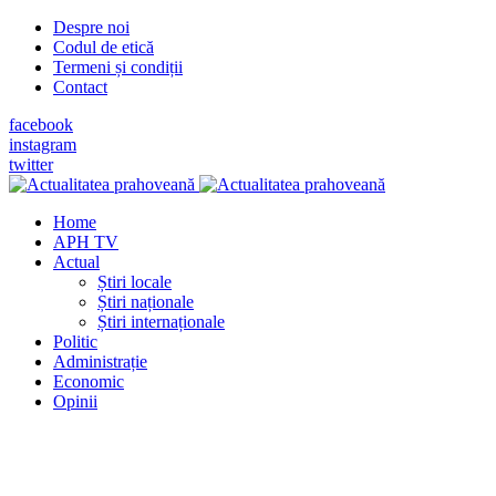
Despre noi
Codul de etică
Termeni și condiții
Contact
facebook
instagram
twitter
Home
APH TV
Actual
Știri locale
Știri naționale
Știri internaționale
Politic
Administrație
Economic
Opinii