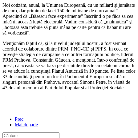
Noi cotizăm, anual, la Uniunea Europeană, cu un miliard şi jumătate
de euro, dar primim de la ei 150 de milioane de euro anual”.
Apreciind că „Băsescu face experimente” înscriind-o pe fiica sa cea
mică în această luptă electorală, Vadim consideră că „maimuţica” şi
„botoasa asta trebuie să pună mâna pe carte pentru că habar nu are
să vorbească”.
Menţionăm faptul că, şi la nivelul judeţului nostru, a fost semnat
acordul de colaborare dintre PRM, PNG-CD şi PPPS. În ceea ce
priveşte strategia de campanie a celor trei formaţiuni politice, liderul
PRM Prahova, Constantin Găucan, a menţionat, într-o conferinţă de
presă, că aceasta se va baza pe discuţiile directe cu cetăţenii cărora li
se va aduce la cunoştinţă Planul Anticriză în 10 puncte. Pe lista celor
33 de candidaţi pentru un loc în Parlamentul European se află o
singură persoană din Prahova, avocatul Simona Petre, în vârstă de
43 de ani, membru al Partidului Popular şi al Protecţiei Sociale.
Prec
Mai departe