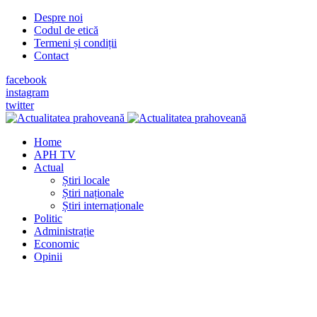
Despre noi
Codul de etică
Termeni și condiții
Contact
facebook
instagram
twitter
Home
APH TV
Actual
Știri locale
Știri naționale
Știri internaționale
Politic
Administrație
Economic
Opinii