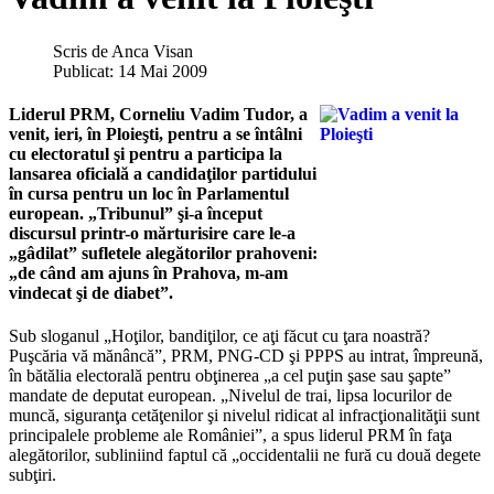
Scris de
Anca Visan
Publicat: 14 Mai 2009
Liderul PRM, Corneliu Vadim Tudor, a
venit, ieri, în Ploieşti, pentru a se întâlni
cu electoratul şi pentru a participa la
lansarea oficială a candidaţilor partidului
în cursa pentru un loc în Parlamentul
european. „Tribunul” şi-a început
discursul printr-o mărturisire care le-a
„gâdilat” sufletele alegătorilor prahoveni:
„de când am ajuns în Prahova, m-am
vindecat şi de diabet”.
Sub sloganul „Hoţilor, bandiţilor, ce aţi făcut cu ţara noastră?
Puşcăria vă mănâncă”, PRM, PNG-CD şi PPPS au intrat, împreună,
în bătălia electorală pentru obţinerea „a cel puţin şase sau şapte”
mandate de deputat european. „Nivelul de trai, lipsa locurilor de
muncă, siguranţa cetăţenilor şi nivelul ridicat al infracţionalităţii sunt
principalele probleme ale României”, a spus liderul PRM în faţa
alegătorilor, subliniind faptul că „occidentalii ne fură cu două degete
subţiri.