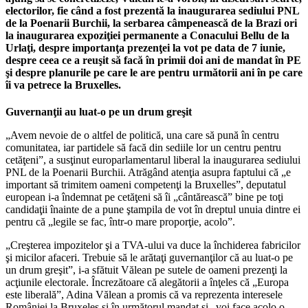
electorilor, fie când a fost prezentă la inaugurarea sediului PNL
de la Poenarii Burchii, la serbarea câmpenească de la Brazi ori
la inaugurarea expoziţiei permanente a Conacului Bellu de la
Urlaţi, despre importanţa prezenţei la vot pe data de 7 iunie,
despre ceea ce a reuşit să facă în primii doi ani de mandat în PE
şi despre planurile pe care le are pentru următorii ani în pe care
îi va petrece la Bruxelles.
Guvernanţii au luat-o pe un drum greşit
„Avem nevoie de o altfel de politică, una care să pună în centru
comunitatea, iar partidele să facă din sediile lor un centru pentru
cetăţeni”, a susţinut europarlamentarul liberal la inaugurarea sediului
PNL de la Poenarii Burchii. Atrăgând atenţia asupra faptului că „e
important să trimitem oameni competenţi la Bruxelles”, deputatul
european i-a îndemnat pe cetăţeni să îi „cântărească” bine pe toţi
candidaţii înainte de a pune ştampila de vot în dreptul unuia dintre ei
pentru că „legile se fac, într-o mare proporţie, acolo”.
„Creşterea impozitelor şi a TVA-ului va duce la închiderea fabricilor
şi micilor afaceri. Trebuie să le arătaţi guvernanţilor că au luat-o pe
un drum greşit”, i-a sfătuit Vălean pe sutele de oameni prezenţi la
acţiunile electorale. Încrezătoare că alegătorii a înţeles că „Europa
este liberală”, Adina Vălean a promis că va reprezenta interesele
României la Bruxeles şi în următorul mandat şi „voi face acolo o