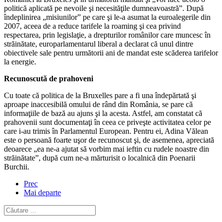
politică aplicată pe nevoile şi necesităţile dumneavoastră”. După
îndeplinirea „misiunilor” pe care şi le-a asumat la euroalegerile din
2007, aceea de a reduce tarifele la roaming şi cea privind
respectarea, prin legislaţie, a drepturilor românilor care muncesc în
străinătate, europarlamentarul liberal a declarat că unul dintre
obiectivele sale pentru următorii ani de mandat este scăderea tarifelor
la energie.
Recunoscută de prahoveni
Cu toate că politica de la Bruxelles pare a fi una îndepărtată şi
aproape inaccesibilă omului de rând din România, se pare că
informaţiile de bază au ajuns şi la acesta. Astfel, am constatat că
prahovenii sunt documentaţi în ceea ce priveşte activitatea celor pe
care i-au trimis în Parlamentul European. Pentru ei, Adina Vălean
este o persoană foarte uşor de recunoscut şi, de asemenea, apreciată
deoarece „ea ne-a ajutat să vorbim mai ieftin cu rudele noastre din
străinătate”, după cum ne-a mărturisit o localnică din Poenarii
Burchii.
Prec
Mai departe