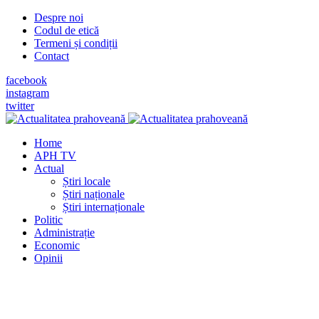
Despre noi
Codul de etică
Termeni și condiții
Contact
facebook
instagram
twitter
Home
APH TV
Actual
Știri locale
Știri naționale
Știri internaționale
Politic
Administrație
Economic
Opinii