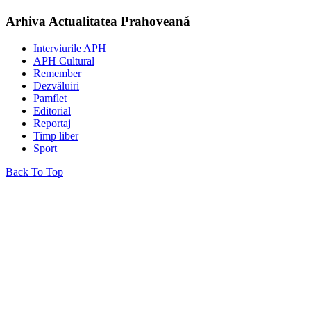
Arhiva Actualitatea Prahoveană
Interviurile APH
APH Cultural
Remember
Dezvăluiri
Pamflet
Editorial
Reportaj
Timp liber
Sport
Back To Top