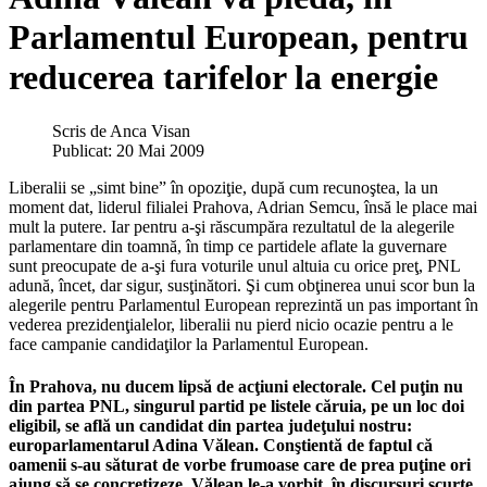
Parlamentul European, pentru
reducerea tarifelor la energie
Scris de
Anca Visan
Publicat: 20 Mai 2009
Liberalii se „simt bine” în opoziţie, după cum recunoştea, la un
moment dat, liderul filialei Prahova, Adrian Semcu, însă le place mai
mult la putere. Iar pentru a-şi răscumpăra rezultatul de la alegerile
parlamentare din toamnă, în timp ce partidele aflate la guvernare
sunt preocupate de a-şi fura voturile unul altuia cu orice preţ, PNL
adună, încet, dar sigur, susţinători. Şi cum obţinerea unui scor bun la
alegerile pentru Parlamentul European reprezintă un pas important în
vederea prezidenţialelor, liberalii nu pierd nicio ocazie pentru a le
face campanie candidaţilor la Parlamentul European.
În Prahova, nu ducem lipsă de acţiuni electorale. Cel puţin nu
din partea PNL, singurul partid pe listele căruia, pe un loc doi
eligibil, se află un candidat din partea judeţului nostru:
europarlamentarul Adina Vălean. Conştientă de faptul că
oamenii s-au săturat de vorbe frumoase care de prea puţine ori
ajung să se concretizeze, Vălean le-a vorbit, în discursuri scurte,