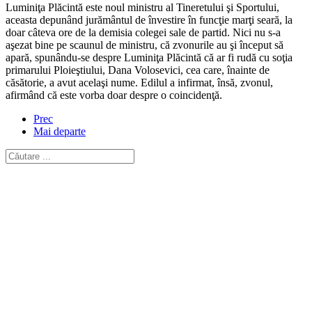
Luminiţa Plăcintă este noul ministru al Tineretului şi Sportului,
aceasta depunând jurământul de învestire în funcţie marţi seară, la
doar câteva ore de la demisia colegei sale de partid. Nici nu s-a
aşezat bine pe scaunul de ministru, că zvonurile au şi început să
apară, spunându-se despre Luminiţa Plăcintă că ar fi rudă cu soţia
primarului Ploieştiului, Dana Volosevici, cea care, înainte de
căsătorie, a avut acelaşi nume. Edilul a infirmat, însă, zvonul,
afirmând că este vorba doar despre o coincidenţă.
Prec
Mai departe