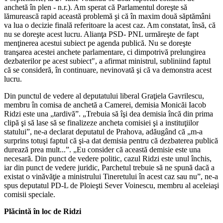
anchetă în plen - n.r.). Am sperat că Parlamentul doreşte să
lămurească rapid această problemă şi că în maxim două săptămâni
va lua o decizie finală referitoare la acest caz. Am constatat, însă, că
nu se doreşte acest lucru. Alianţa PSD- PNL urmăreşte de fapt
menţinerea acestui subiect pe agenda publică. Nu se doreşte
tranşarea acestei anchete parlamentare, ci dimpotrivă prelungirea
dezbaterilor pe acest subiect", a afirmat ministrul, subliniind faptul
că se consideră, în continuare, nevinovată şi că va demonstra acest
lucru.
Din punctul de vedere al deputatului liberal Graţiela Gavrilescu,
membru în comisa de anchetă a Camerei, demisia Monicăi Iacob
Ridzi este una „tardivă”. „Trebuia să îşi dea demisia încă din prima
clipă şi să lase să se finalizeze ancheta comisiei şi a instituţiilor
statului”, ne-a declarat deputatul de Prahova, adăugând că „m-a
surprins totuşi faptul că şi-a dat demisia pentru că dezbaterea publică
durează prea mult...”. „Eu consider că această demisie este una
necesară. Din punct de vedere politic, cazul Ridzi este unul închis,
iar din punct de vedere juridic, Parchetul trebuie să ne spună dacă a
existat o vinăvăţie a ministrului Tineretului în acest caz sau nu”, ne-a
spus deputatul PD-L de Ploieşti Sever Voinescu, membru al aceleiaşi
comisii speciale.
Plăcintă în loc de Ridzi