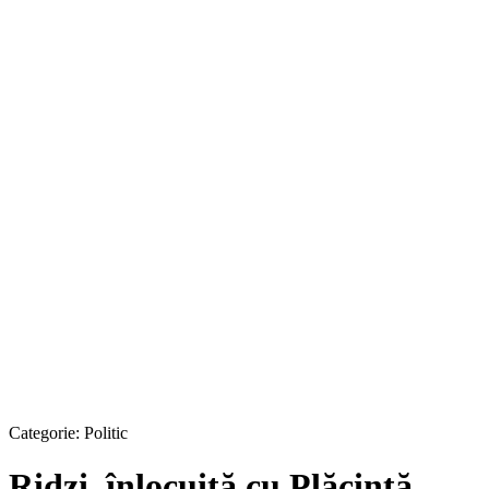
Categorie:
Politic
Ridzi, înlocuită cu Plăcintă