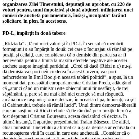
organizarea Zilei Tineretului, deputaţii au aprobat, cu 220 de
voturi pentru, unul împotrivă şi două abţineri, înfiinţarea unei
comisii de anchetă parlamentară, însăşi „inculpata” făcând
solicitare, în plen, în acest sens.
PD-L, împărţit în două tabere
„Ridziada” a făcut mici valuri şi în PD-L în sensul că membrii
formaţiunii s-au împărţit în două: cei care o încurajau să rămână pe
poziţii şi ceilalţi, care considerau că o demisie din partea sa ar fi
benevenită pentru a limita la maxim efectele negative ale acestei
anchete asupra imaginii partidului. „Cred că dacă (Ridzi n.r.) nu-şi
dă demisia va spori neîncrederea în acest Guvern, va spori
neîncrederea în Emil Boc şi-n această tabără politică”, a spus, la un
moment dat, proaspătul europarlamentar Cristian Preda, adăugând
că „atunci când un ministru este obiectul unui tir nesfârşit, de trei
săptămâni, şi pare să nu mai aibă nici energie să mai răspundă,
amână orice răspuns şi orice decizie, în această clipă, tu însuţi, ca şef
al Cabinetului, trebuie să rămâi lucid”. Unul dintre democrat-liberalii
care au susţinut că Ridzi trebuie să fie rămână pe o poziţie fermă a
fost deputatul Cristian Boureanu, acesta declarând că decizia, în
ultimă instanţă, îi aparţine preşedintelui Traian Băsescu. De altfel,
chiar ministrul Tineretului a afirmat că a-şi da demisia ar echivala cu
recunoaşterea vinii în cazul în care este anchetată. „Consider că o
demisie în acest moment ar fi un act de laşitate din partea mea.