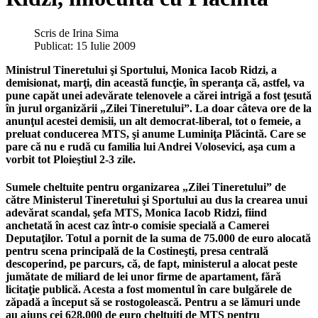
Scris de
Irina Sima
Publicat: 15 Iulie 2009
Ministrul Tineretului şi Sportului, Monica Iacob Ridzi, a
demisionat, marţi, din această funcţie, în speranţa că, astfel, va
pune capăt unei adevărate telenovele a cărei intrigă a fost ţesută
în jurul organizării „Zilei Tineretului”. La doar câteva ore de la
anunţul acestei demisii, un alt democrat-liberal, tot o femeie, a
preluat conducerea MTS, şi anume Luminiţa Plăcintă. Care se
pare că nu e rudă cu familia lui Andrei Volosevici, aşa cum a
vorbit tot Ploieştiul 2-3 zile.
Sumele cheltuite pentru organizarea „Zilei Tineretului” de
către Ministerul Tineretului şi Sportului au dus la crearea unui
adevărat scandal, şefa MTS, Monica Iacob Ridzi, fiind
anchetată în acest caz într-o comisie specială a Camerei
Deputaţilor. Totul a pornit de la suma de 75.000 de euro alocată
pentru scena principală de la Costineşti, presa centrală
descoperind, pe parcurs, că, de fapt, ministerul a alocat peste
jumătate de miliard de lei unor firme de apartament, fără
licitaţie publică. Acesta a fost momentul în care bulgărele de
zăpadă a început să se rostogolească. Pentru a se lămuri unde
au ajuns cei 628.000 de euro cheltuiţi de MTS pentru