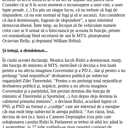
Consider că ar fi în acest moment o recunoaştere a unei vini, a unei
fapte penale. (..) Eu ştiu un singur lucru, că nu trebuie să fugi de
răspundere, că nu este normal să fugi şi să te ascunzi. Am considerat
că dacă demisionam, fugeam de răspundere”, a spus ministrul
democrat-liberal. Între timp, au început să fie vehiculate numele
celor care ar fi urmat să o înlocuiască pe aceasta în funcţie, printre
cei nominalizaţi fiind secretarul de stat în MTS, ploieşteanul
Octavian Bellu, şi deputatul William Brînză.
Şi totuşi, a demisionat...
În ciuda acestei declaraţii, Monica Iacob Ridzi a demisionat, marţi,
din funcţia de ministru al MTS, motivând că decizia a fost luată
pentru a nu afecta imaginea Guvernului şi a PD-L, dar şi pentru a nu
prelungi "total nejustificat" dezbaterea publică pe subiectul
organizării Zilei Tineretului. "Pentru a nu prelungi total nejustificat
dezbaterea publică şi, implicit, pentru a nu afecta imaginea
Guvernului şi a partidului, îmi prezint demisia din funcţia de
ministru al Tineretului şi Sportului(...) Am depus deja demisia la
cabinetul primului ministru", a declarat Ridzi, acuzând faptul că
PNL şi PSD au format o „coaliţie” care are interesul de a menţine
cât mai mult timp subiectul în atenţia publică. "Am văzut, însă,
decizia de ieri (n.r. luni) a Camerei Deputaţilor (cea prin care
soluţionarea cazului Ridzi în Parlament ar trebui să aibă loc până la
1 septembrie, la 27 iulie votându-se doar raportul comisiei de