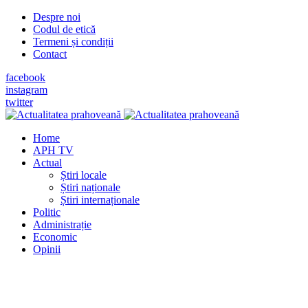
Despre noi
Codul de etică
Termeni și condiții
Contact
facebook
instagram
twitter
Home
APH TV
Actual
Știri locale
Știri naționale
Știri internaționale
Politic
Administrație
Economic
Opinii