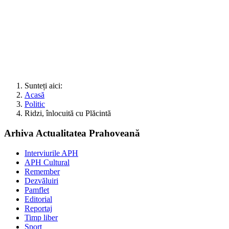
Sunteți aici:
Acasă
Politic
Ridzi, înlocuită cu Plăcintă
Arhiva Actualitatea Prahoveană
Interviurile APH
APH Cultural
Remember
Dezvăluiri
Pamflet
Editorial
Reportaj
Timp liber
Sport