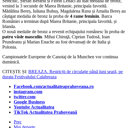
Semciuc, Ștefan Berariu și Florin Lehaci au luat medalia de bronz,
venind la 3 secunde de Marea Britanie, principala favorită.
Mădălina Bereș, Iuliana Buhuș, Magdalena Rusu și Amalia Bereș au
câștigat medalia de bronz la proba de
4 rame feminin
. Barca
României a terminat după Marea Britanie, principala favorită, și
Irlanda.
O nouă medalie de bronz a revenit echipajului românesc în proba de
patru vâsle masculin
. Mihai Chiruţă, Ciprian Tudosă, Ioan
Prundeanu şi Marian Enache au fost devansați de de Italia şi
Polonia.
Campionatele Europene de Canotaj de la Munchen vor continua
duminică.
CITEȘTE ȘI:
BREAZA. Restricții de circulație până luni seară, pe
durata Festivalului Calabreaza
Facebook.com/actualitateaprahoveana.ro
instagram.com
twitter.com
Google Business
Youtube Actualitatea
TikTok Actualitatea Prahoveană
Prec
Mai departe