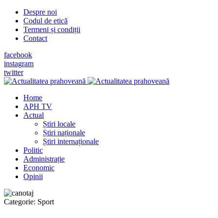
Despre noi
Codul de etică
Termeni și condiții
Contact
facebook
instagram
twitter
Home
APH TV
Actual
Știri locale
Știri naționale
Știri internaționale
Politic
Administrație
Economic
Opinii
Categorie:
Sport