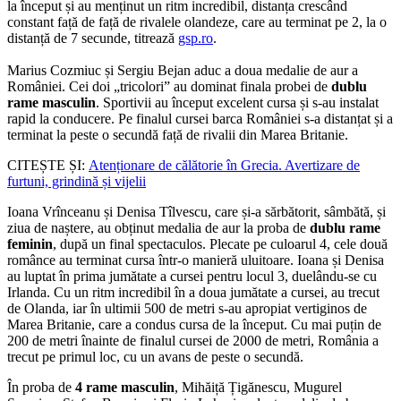
la început și au menținut un ritm incredibil, distanța crescând
constant față de față de rivalele olandeze, care au terminat pe 2, la o
distanță de 7 secunde, titrează
gsp.ro
.
Marius Cozmiuc și Sergiu Bejan aduc a doua medalie de aur a
României. Cei doi „tricolori” au dominat finala probei de
dublu
rame masculin
. Sportivii au început excelent cursa și s-au instalat
rapid la conducere. Pe finalul cursei barca României s-a distanțat și a
terminat la peste o secundă față de rivalii din Marea Britanie.
CITEȘTE ȘI:
Atenționare de călătorie în Grecia. Avertizare de
furtuni, grindină și vijelii
Ioana Vrînceanu și Denisa Tîlvescu, care și-a sărbătorit, sâmbătă, și
ziua de naștere, au obținut medalia de aur la proba de
dublu rame
feminin
, după un final spectaculos. Plecate pe culoarul 4, cele două
românce au terminat cursa într-o manieră uluitoare. Ioana și Denisa
au luptat în prima jumătate a cursei pentru locul 3, duelându-se cu
Irlanda. Cu un ritm incredibil în a doua jumătate a cursei, au trecut
de Olanda, iar în ultimii 500 de metri s-au apropiat vertiginos de
Marea Britanie, care a condus cursa de la început. Cu mai puțin de
200 de metri înainte de finalul cursei de 2000 de metri, România a
trecut pe primul loc, cu un avans de peste o secundă.
În proba de
4 rame masculin
, Mihăiță Țigănescu, Mugurel