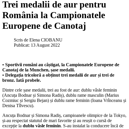
Trei medalii de aur pentru
România la Campionatele
Europene de Canotaj
Scris de
Elena CIOBANU
Publicat: 13 August 2022
• Sportivii români au câștigat, la Campionatele Europene de
Canotaj de la Munchen, șase medalii.
• Delegația tricoloră a obținut trei medalii de aur și trei de
bronz. Iată probele.
Dintre cele șase medalii, trei au fost de aur: dublu vâsle feminin
(Ancuța Bodnar și Simona Radiș), dublu rame masculin (Marius
Cozmiuc și Sergiu Bejan) și dublu rame feminin (Ioana Vrînceanu și
Denisa Tîlvescu).
Ancuța Bodnar și Simona Radiș, campioanele olimpice de la Tokyo,
și-au respectat statutul de mari favorite și au reușit o cursă de
excepție la
dublu vâsle feminin
. S-au instalat la conducere încă de