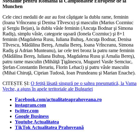
Medaliile pentru România la Campionatele Europene de la
Munchen
Cele cinci medalii de aur au fost câştigate la dublu rame, feminin
(Ioana Vrînceanu şi Denisa Tîlvescu) şi masculin (Marius Cozmiuc
şi Sergiu Bejan), la dublu vâsle feminin (Ancuţa Bodnar şi Simona
Radiş), simplu vâsle, categorie uşoară (Ionela Cozmiuc) şi 8+1
feminin (Magdalena Rusu, Iuliana Buhuş, Ancuţa Bodnar, Denisa
Tîlvescu, Mădălina Bereş, Amalia Bereş, Ioana Vrînceanu, Simona
Radiş şi Adrian Munteanu), iar cele trei bronz la patru rame feminin
(Mădălina Bereş, Iuliana Buhuş, Magdalena Rusu şi Amalia Bereş),
patru rame masculin (Mihăiţă Ţigănescu, Mugurel Vasile Semciuc,
Ştefan-Constantin Berariu, Florin Lehaci) şi patru vâsle masculin
(Mihai Chiruţă, Ciprian Tudosă, Ioan Prundeanu şi Marian Enache).
CITEȘTE ȘI:
O fetiță lăsată singură pe o saltea pneumatică, la Vama
Veche, a ajuns în apele teritoriale ale Bulgariei
Facebook.com/actualitateaprahoveana.ro
instagram.com
twitter.com
Google Business
Youtube Actualitatea
TikTok Actualitatea Prahoveană