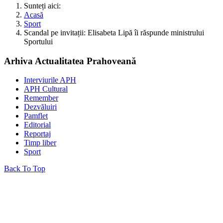
Sunteți aici:
Acasă
Sport
Scandal pe invitații: Elisabeta Lipă îi răspunde ministrului
Sportului
Arhiva Actualitatea Prahoveană
Interviurile APH
APH Cultural
Remember
Dezvăluiri
Pamflet
Editorial
Reportaj
Timp liber
Sport
Back To Top