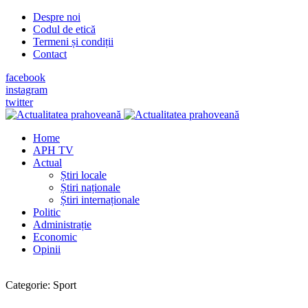
Despre noi
Codul de etică
Termeni și condiții
Contact
facebook
instagram
twitter
Home
APH TV
Actual
Știri locale
Știri naționale
Știri internaționale
Politic
Administrație
Economic
Opinii
Categorie:
Sport