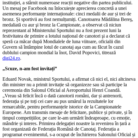
instituției, a stârnit numeroase reacții negative din partea publicului.
Un mesaj pe Facebook nu înlocuiește aprecierea concretă a unei
asemenea performanțe internaționale: cinci medalii de aur și trei de
bronz. Și sportivii au fost nemulțumiți. Canotoarea Mădălina Bereş,
medaliată cu aur şi bronz la Campionate, a observat că niciun
reprezentant al Ministerului Sportului nu a fost prezent luni la
festivitatea de primire a lotului național de canotori şi a declarat că
speră ca măcar după Mondialele de luna viitoare, oficialii din
Guvern să întâmpine lotul de canotaj aşa cum au făcut în cazul
dublului campion mondial la înot, David Popovici, titrează
digi24.ro
.
„Scuze, n-am fost invitați”
Eduard Novak, ministrul Sportului, a afirmat că nici el, nici altcineva
din minister nu a primit invitație să organizeze sau să participe la
ceremonia din Salonul Oficial al Aeroportului Henri Coandă.
„Vreau să felicit încă o dată canotorii români, dar și antrenorii,
federația și pe toți cei care au pus umărul la rezultatele lor
remarcabile, pentru performanțele istorice de la Campionatele
Europene. Am transmis mesaje de felicitare, publice și private, și în
timpul competițiilor, pe care le-am urmărit îndeaproape, cu emoție,
mândrie și interes. Primirea delegației noastre la revenirea în țară a
fost organizată de Federația Română de Canotaj. Federația a
programat evenimentul, s-a ocupat de închirierea Salonului Oficial și