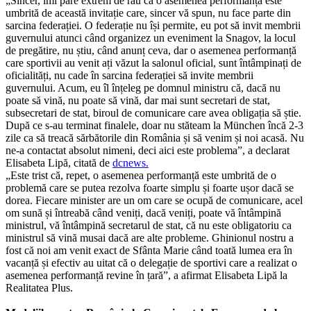
„Sincer, îmi pare extrem de rău că o asemenea performanță este
umbrită de această invitație care, sincer vă spun, nu face parte din
sarcina federației. O federație nu își permite, eu pot să invit membrii
guvernului atunci când organizez un eveniment la Snagov, la locul
de pregătire, nu știu, când anunț ceva, dar o asemenea performanță
care sportivii au venit ați văzut la salonul oficial, sunt întâmpinați de
oficialități, nu cade în sarcina federației să invite membrii
guvernului. Acum, eu îl înțeleg pe domnul ministru că, dacă nu
poate să vină, nu poate să vină, dar mai sunt secretari de stat,
subsecretari de stat, biroul de comunicare care avea obligația să știe.
După ce s-au terminat finalele, doar nu stăteam la München încă 2-3
zile ca să treacă sărbătorile din România și să venim și noi acasă. Nu
ne-a contactat absolut nimeni, deci aici este problema”, a declarat
Elisabeta Lipă, citată de
dcnews.
„Este trist că, repet, o asemenea performanță este umbrită de o
problemă care se putea rezolva foarte simplu și foarte ușor dacă se
dorea. Fiecare minister are un om care se ocupă de comunicare, acel
om sună și întreabă când veniți, dacă veniți, poate vă întâmpină
ministrul, vă întâmpină secretarul de stat, că nu este obligatoriu ca
ministrul să vină musai dacă are alte probleme. Ghinionul nostru a
fost că noi am venit exact de Sfânta Marie când toată lumea era în
vacanță și efectiv au uitat că o delegație de sportivi care a realizat o
asemenea performanță revine în țară”, a afirmat Elisabeta Lipă la
Realitatea Plus.