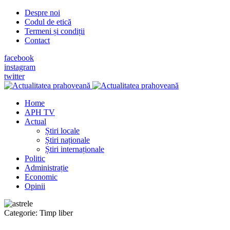
Despre noi
Codul de etică
Termeni și condiții
Contact
facebook
instagram
twitter
Home
APH TV
Actual
Știri locale
Știri naționale
Știri internaționale
Politic
Administrație
Economic
Opinii
Categorie:
Timp liber