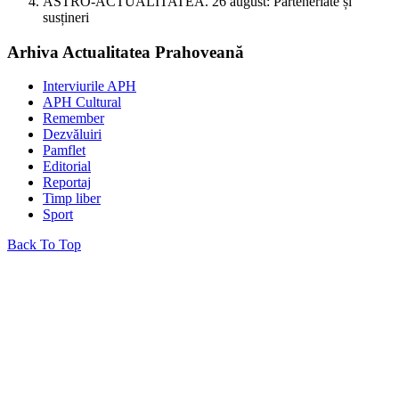
ASTRO-ACTUALITATEA. 26 august: Parteneriate și
susțineri
Arhiva Actualitatea Prahoveană
Interviurile APH
APH Cultural
Remember
Dezvăluiri
Pamflet
Editorial
Reportaj
Timp liber
Sport
Back To Top