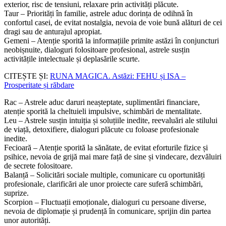
exterior, risc de tensiuni, relaxare prin activități plăcute.
Taur – Priorități în familie, astrele aduc dorința de odihnă în
confortul casei, de evitat nostalgia, nevoia de voie bună alături de cei
dragi sau de anturajul apropiat.
Gemeni – Atenție sporită la informațiile primite astăzi în conjuncturi
neobișnuite, dialoguri folositoare profesional, astrele susțin
activitățile intelectuale și deplasările scurte.
CITEȘTE ȘI:
RUNA MAGICA. Astăzi: FEHU și ISA –
Prosperitate și răbdare
Rac – Astrele aduc daruri neașteptate, suplimentări financiare,
atenție sporită la cheltuieli impulsive, schimbări de mentalitate.
Leu – Astrele susțin intuiția și soluțiile inedite, reevaluări ale stilului
de viață, detoxifiere, dialoguri plăcute cu foloase profesionale
inedite.
Fecioară – Atenție sporită la sănătate, de evitat eforturile fizice și
psihice, nevoia de grijă mai mare față de sine și vindecare, dezvăluiri
de secrete folositoare.
Balanță – Solicitări sociale multiple, comunicare cu oportunități
profesionale, clarificări ale unor proiecte care suferă schimbări,
suprize.
Scorpion – Fluctuații emoționale, dialoguri cu persoane diverse,
nevoia de diplomație și prudență în comunicare, sprijin din partea
unor autorități.