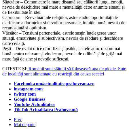
Săgetător – Comunicare la mare distanță sau călătorii lungi, emoții,
nevoia de deschidere mai mare a mentalității către anumite situații și
de flexibilitate în idei.
Capricorn – Reevaluări ale relațiilor, astrele aduc oportunități de
clarificare a dorințelor și nevoilor personale, intuiție bună, nevoia de
recunoștință și optimism.
Vărsător – Tensiuni parteneriale, astrele susțin înțelegerea unor
situații, emotivitate și subiectivism, nevoia de răbdare și deschidere
către ceilalți.
Pești – De evitat orice efort fizic și psihic, astrele aduc o zi numai
bună pentru relaxare și vindecare, nevoia de odihnă și de grijă mai
mare față de sine și nevoile sufletești.
CITEȘTE ȘI:
Românii sunt sfătuiți să folosească apa de ploaie. Sute
de localități sunt alimentate cu restricții din cauza secetei
Facebook.com/actualitateaprahoveana.ro
instagram.com
twitter.com
Google Business
Youtube Actualitatea
TikTok Actualitatea Prahoveană
Prec
Mai departe