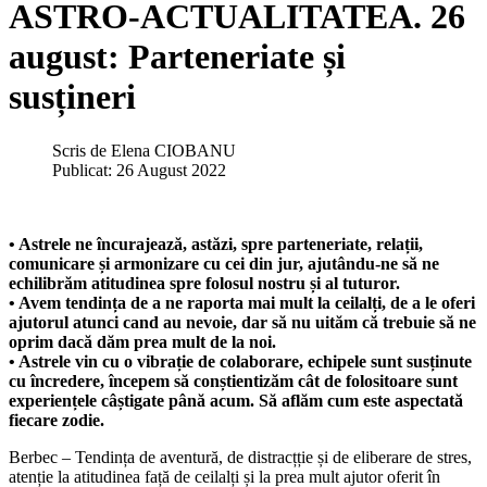
ASTRO-ACTUALITATEA. 26
august: Parteneriate și
susțineri
Scris de
Elena CIOBANU
Publicat: 26 August 2022
• Astrele ne încurajează, astăzi, spre parteneriate, relații,
comunicare și armonizare cu cei din jur, ajutându-ne să ne
echilibrăm atitudinea spre folosul nostru și al tuturor.
• Avem tendința de a ne raporta mai mult la ceilalți, de a le oferi
ajutorul atunci cand au nevoie, dar să nu uităm că trebuie să ne
oprim dacă dăm prea mult de la noi.
• Astrele vin cu o vibrație de colaborare, echipele sunt susținute
cu încredere, începem să conștientizăm cât de folositoare sunt
experiențele câștigate până acum. Să aflăm cum este aspectată
fiecare zodie.
Berbec – Tendința de aventură, de distracțție și de eliberare de stres,
atenție la atitudinea față de ceilalți și la prea mult ajutor oferit în