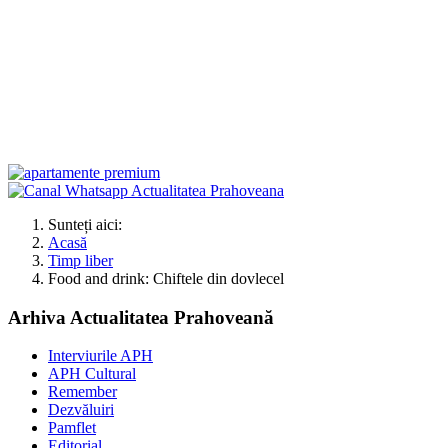
Sunteți aici:
Acasă
Timp liber
Food and drink: Chiftele din dovlecel
Arhiva Actualitatea Prahoveană
Interviurile APH
APH Cultural
Remember
Dezvăluiri
Pamflet
Editorial