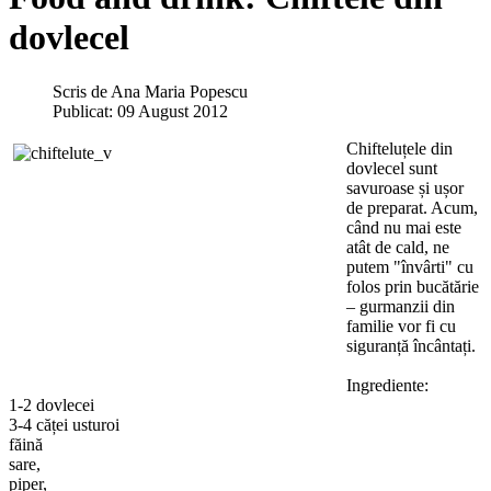
dovlecel
Scris de
Ana Maria Popescu
Publicat: 09 August 2012
Chifteluțele din
dovlecel sunt
savuroase și ușor
de preparat. Acum,
când nu mai este
atât de cald, ne
putem "învârti" cu
folos prin bucătărie
– gurmanzii din
familie vor fi cu
siguranță încântați.
Ingrediente:
1-2 dovlecei
3-4 căței usturoi
făină
sare,
piper,