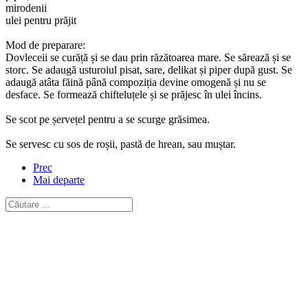
mirodenii
ulei pentru prăjit
Mod de preparare:
Dovleceii se curăță și se dau prin răzătoarea mare. Se sărează și se
storc. Se adaugă usturoiul pisat, sare, delikat și piper după gust. Se
adaugă atâta făină până compoziția devine omogenă și nu se
desface. Se formează chifteluțele și se prăjesc în ulei încins.
Se scot pe șervețel pentru a se scurge grăsimea.
Se servesc cu sos de roșii, pastă de hrean, sau muștar.
Prec
Mai departe