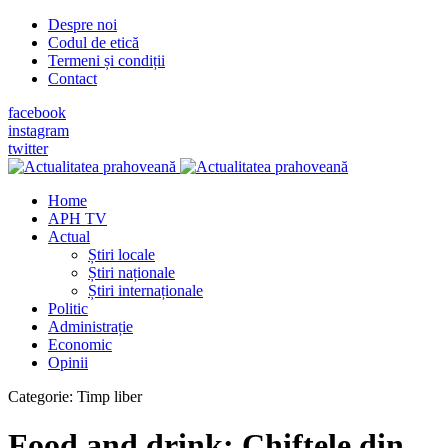
Despre noi
Codul de etică
Termeni și condiții
Contact
facebook
instagram
twitter
Home
APH TV
Actual
Știri locale
Știri naționale
Știri internaționale
Politic
Administrație
Economic
Opinii
Categorie:
Timp liber
Food and drink: Chiftele din