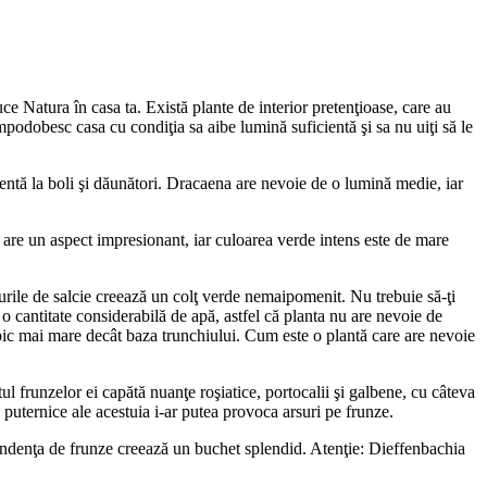
ce Natura în casa ta. Există plante de interior pretenţioase, care au
împodobesc casa cu condiţia sa aibe lumină suficientă şi sa nu uiţi să le
tentă la boli şi dăunători. Dracaena are nevoie de o lumină medie, iar
 are un aspect impresionant, iar culoarea verde intens este de mare
rile de salcie creează un colţ verde nemaipomenit. Nu trebuie să-ţi
 o cantitate considerabilă de apă, astfel că planta nu are nevoie de
pic mai mare decât baza trunchiului. Cum este o plantă care are nevoie
l frunzelor ei capătă nuanţe roşiatice, portocalii şi galbene, cu câteva
 puternice ale acestuia i-ar putea provoca arsuri pe frunze.
bundenţa de frunze creează un buchet splendid. Atenţie: Dieffenbachia