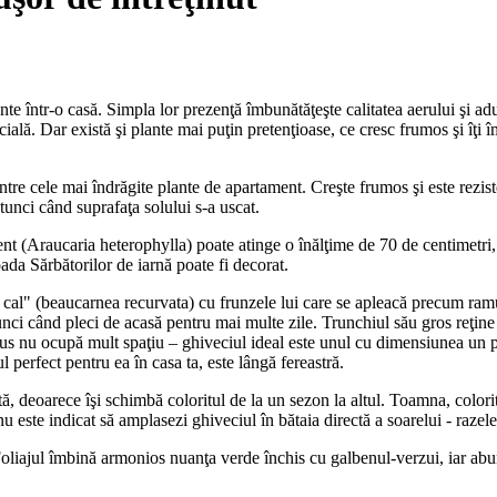
nte într-o casă. Simpla lor prezenţă îmbunătăţeşte calitatea aerului şi adu
cială. Dar există şi plante mai puţin pretenţioase, ce cresc frumos şi îţi 
tre cele mai îndrăgite plante de apartament. Creşte frumos şi este rezis
tunci când suprafaţa solului s-a uscat.
t (Araucaria heterophylla) poate atinge o înălţime de 70 de centimetri,
oada Sărbătorilor de iarnă poate fi decorat.
cal" (beaucarnea recurvata) cu frunzele lui care se apleacă precum ramu
atunci când pleci de acasă pentru mai multe zile. Trunchiul său gros reţine
lus nu ocupă mult spaţiu – ghiveciul ideal este unul cu dimensiunea un 
 perfect pentru ea în casa ta, este lângă fereastră.
 deoarece îşi schimbă coloritul de la un sezon la altul. Toamna, coloritu
u este indicat să amplasezi ghiveciul în bătaia directă a soarelui - razele
. Foliajul îmbină armonios nuanţa verde închis cu galbenul-verzui, iar a