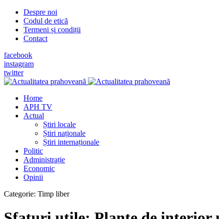
Despre noi
Codul de etică
Termeni și condiții
Contact
facebook
instagram
twitter
Home
APH TV
Actual
Știri locale
Știri naționale
Știri internaționale
Politic
Administrație
Economic
Opinii
Categorie:
Timp liber
Sfaturi utile: Plante de interior 