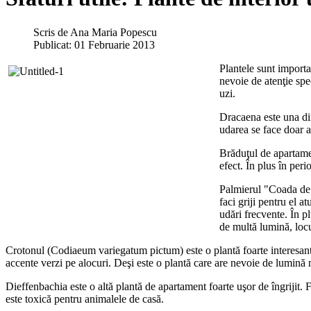
Scris de
Ana Maria Popescu
Publicat: 01 Februarie 2013
Plantele sunt importa
nevoie de atenţie spe
uzi.
Dracaena este una din
udarea se face doar a
Brăduţul de apartamen
efect. În plus în peri
Palmierul "Coada de 
faci griji pentru el 
udări frecvente. În p
de multă lumină, locul
Crotonul (Codiaeum variegatum pictum) este o plantă foarte interesantă,
accente verzi pe alocuri. Deşi este o plantă care are nevoie de lumină n
Dieffenbachia este o altă plantă de apartament foarte uşor de îngrijit
este toxică pentru animalele de casă.