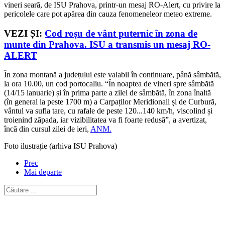
vineri seară, de ISU Prahova, printr-un mesaj RO-Alert, cu privire la
pericolele care pot apărea din cauza fenomeneleor meteo extreme.
VEZI ȘI:
Cod roșu de vânt puternic în zona de
munte din Prahova. ISU a transmis un mesaj RO-
ALERT
În zona montană a județului este valabil în continuare, până sâmbătă,
la ora 10.00, un cod portocaliu. “În noaptea de vineri spre sâmbătă
(14/15 ianuarie) și în prima parte a zilei de sâmbătă, în zona înaltă
(în general la peste 1700 m) a Carpaților Meridionali și de Curbură,
vântul va sufla tare, cu rafale de peste 120...140 km/h, viscolind și
troienind zăpada, iar vizibilitatea va fi foarte redusă”, a avertizat,
încă din cursul zilei de ieri,
ANM.
Foto ilustrație (arhiva ISU Prahova)
Prec
Mai departe