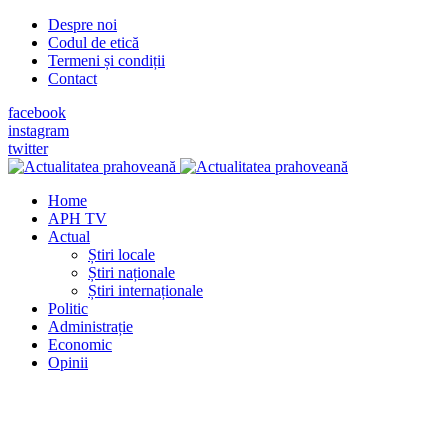
Despre noi
Codul de etică
Termeni și condiții
Contact
facebook
instagram
twitter
Home
APH TV
Actual
Știri locale
Știri naționale
Știri internaționale
Politic
Administrație
Economic
Opinii