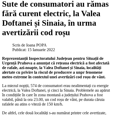
Sute de consumatori au rămas
fără curent electric, la Valea
Doftanei și Sinaia, în urma
avertizării cod roșu
Scris de
Ioana POPA
Publicat: 15 Ianuarie 2022
Reprezentanții Inspectoratului Județean pentru Situații de
Urgență Prahova a anunțat că rețeaua electrică a fost afectată
de rafale, azi-noapte, la Valea Doftanei și Sinaia, localități
alertate cu privire la riscul de producere a unpr fenomene
meteo extreme în contextul unei avertizări cod roșu de vânt.
La miezul nopții, 574 de consumatori erau nealimentați cu energie
electrică, la Valea Doftanei, și cinci la Sinaia. Problemele au apărut
în condițiile în care în zona montană a județului Prahova a fost
valabil, până la ora 23.00, un cod roșu de vânt, pe durata căruia
rafalele au atins o viteză de 150 km/h.
De altfel, cele două localități s-au numărat printre cele avertizate,