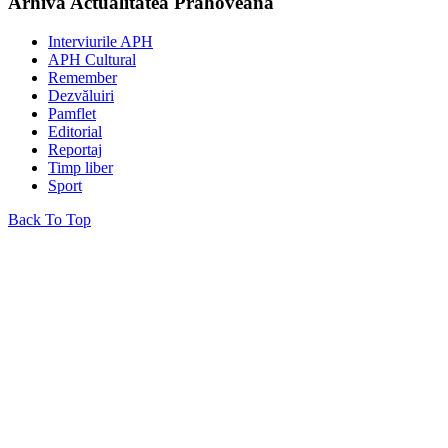
Arhiva Actualitatea Prahoveană
Interviurile APH
APH Cultural
Remember
Dezvăluiri
Pamflet
Editorial
Reportaj
Timp liber
Sport
Back To Top