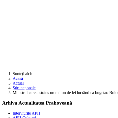
Sunteți aici:
Acasă
Actual
Știri naționale
Ministrul care a strâns un milion de lei lucrând ca bugetar. Bol
Arhiva Actualitatea Prahoveană
Interviurile APH
APH Cultural