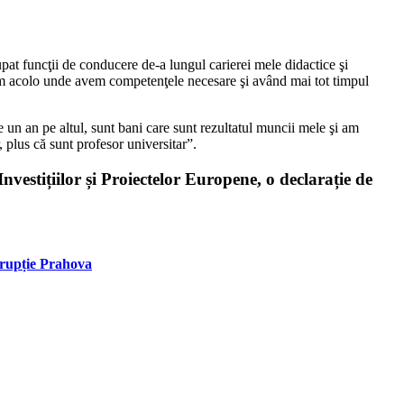
upat funcţii de conducere de-a lungul carierei mele didactice şi
crăm acolo unde avem competenţele necesare şi având mai tot timpul
e un an pe altul, sunt bani care sunt rezultatul muncii mele şi am
 plus că sunt profesor universitar”.
nvestițiilor și Proiectelor Europene, o declarație de
corupție Prahova