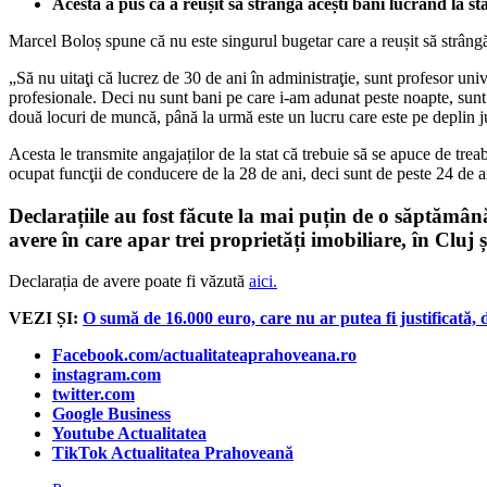
Acesta a pus că a reușit să strângă acești bani lucrând la st
Marcel Boloș spune că nu este singurul bugetar care a reușit să strângă
„Să nu uitaţi că lucrez de 30 de ani în administraţie, sunt profesor uni
profesionale. Deci nu sunt bani pe care i-am adunat peste noapte, sunt
două locuri de muncă, până la urmă este un lucru care este pe deplin j
Acesta le transmite angajaților de la stat că trebuie să se apuce de tre
ocupat funcţii de conducere de la 28 de ani, deci sunt de peste 24 de a
Declarațiile au fost făcute la mai puțin de o săptămână
avere în care apar trei proprietăți imobiliare, în Cluj 
Declarația de avere poate fi văzută
aici.
VEZI ȘI:
O sumă de 16.000 euro, care nu ar putea fi justificată,
Facebook.com/actualitateaprahoveana.ro
instagram.com
twitter.com
Google Business
Youtube Actualitatea
TikTok Actualitatea Prahoveană