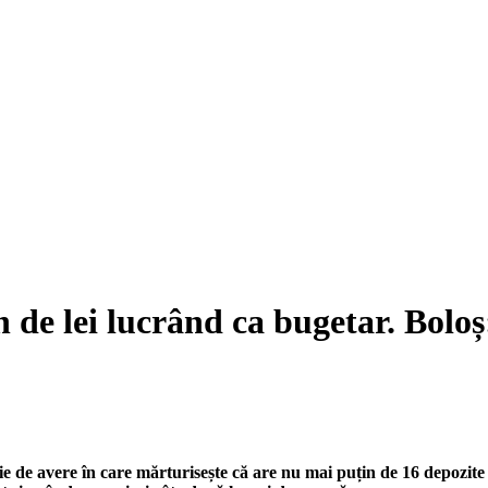
n de lei lucrând ca bugetar. Bolo
ție de avere în care mărturisește că are nu mai puțin de 16 depozite 