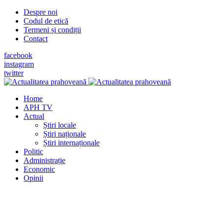
Despre noi
Codul de etică
Termeni și condiții
Contact
facebook
instagram
twitter
Home
APH TV
Actual
Știri locale
Știri naționale
Știri internaționale
Politic
Administrație
Economic
Opinii