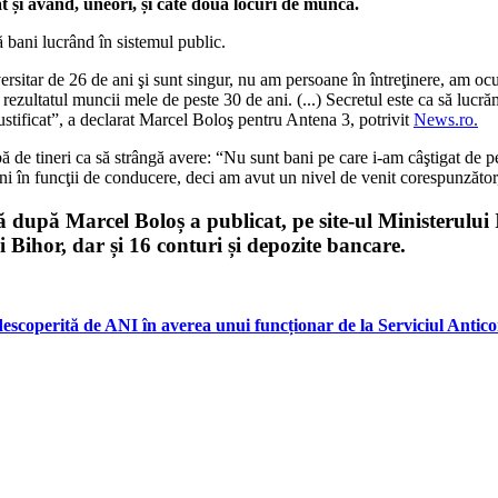
at și având, uneori, și câte două locuri de muncă.
 bani lucrând în sistemul public.
versitar de 26 de ani şi sunt singur, nu am persoane în întreţinere, am oc
 rezultatul muncii mele de peste 30 de ani. (...) Secretul este ca să lu
ustificat”, a declarat Marcel Boloş pentru Antena 3, potrivit
News.ro.
abă de tineri ca să strângă avere: “Nu sunt bani pe care i-am câştigat de p
ni în funcţii de conducere, deci am avut un nivel de venit corespunzător,
 după Marcel Boloș a publicat, pe site-ul Ministerului I
și Bihor, dar și 16 conturi și depozite bancare.
 descoperită de ANI în averea unui funcționar de la Serviciul Anti