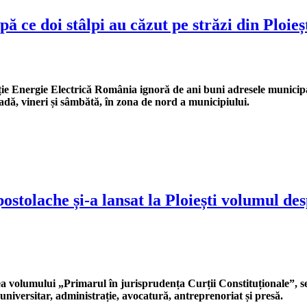
e doi stâlpi au căzut pe străzi din Ploieșt
ie Energie Electrică România ignoră de ani buni adresele municipalit
radă, vineri și sâmbătă, în zona de nord a municipiului.
ostolache și-a lansat la Ploiești volumul de
area volumului „Primarul în jurisprudența Curții Constituționale”,
universitar, administrație, avocatură, antreprenoriat și presă.