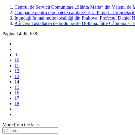
Centrul de Servicii Comunitare „Sfânta Maria” din Vălenii de M
Campanie pentru combaterea ambroziei, la Ploiești. Proprietarii 
Inundații în mai multe localități din Prahova. Prefectul Daniel
A început asfaltarea pe podul peste Doftana, între Câmpina și 
Pagina 14 din 638
9
10
11
12
13
14
15
16
17
18
More from the latest