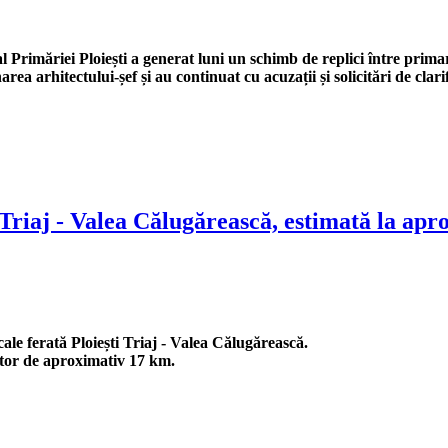
Primăriei Ploiești a generat luni un schimb de replici între prima
 arhitectului-șef și au continuat cu acuzații și solicitări de clarif
 Triaj - Valea Călugărească, estimată la apr
ale ferată Ploiești Triaj - Valea Călugărească.
ctor de aproximativ 17 km.