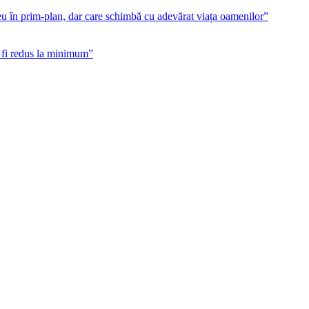
eu în prim-plan, dar care schimbă cu adevărat viața oamenilor”
e fi redus la minimum”