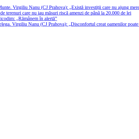
unte. Virgiliu Nanu (CJ Prahova): „Există investiții care nu ajung mer
de terenuri care nu iau măsuri riscă amenzi de până la 20.000 de lei
 Nicodim: „Rămânem în alertă”
Telega. Virgiliu Nanu (CJ Prahova): „Disconfortul creat oamenilor poat