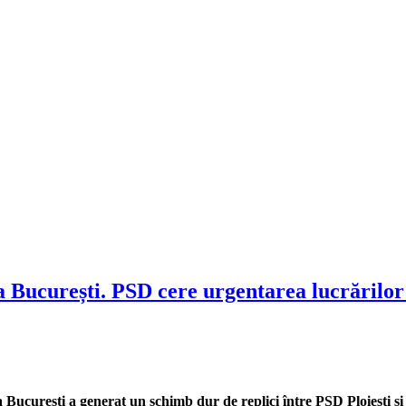
a București. PSD cere urgentarea lucrărilor 
 București a generat un schimb dur de replici între PSD Ploiești ș