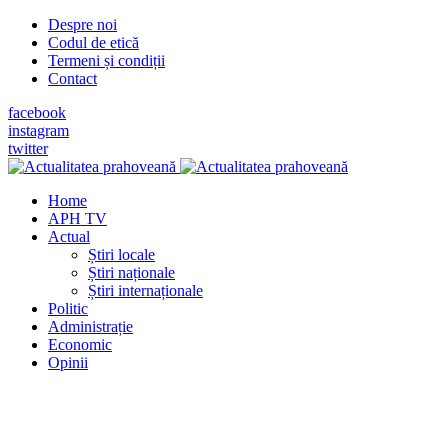
Despre noi
Codul de etică
Termeni și condiții
Contact
facebook
instagram
twitter
Home
APH TV
Actual
Știri locale
Știri naționale
Știri internaționale
Politic
Administrație
Economic
Opinii