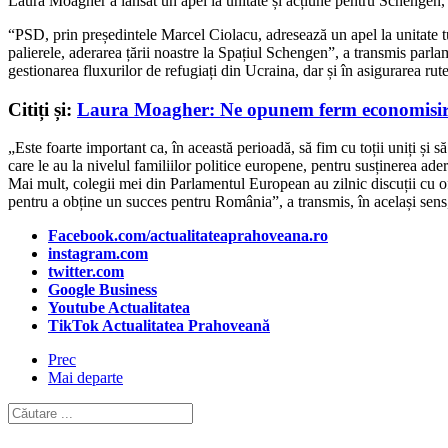
Laura Moagher a lansat un apel la unitate și acțiune pentru Schengen, 
“PSD, prin președintele Marcel Ciolacu, adresează un apel la unitate tu
palierele, aderarea țării noastre la Spațiul Schengen”, a transmis parla
gestionarea fluxurilor de refugiați din Ucraina, dar și în asigurarea ru
Citiți și:
Laura Moagher: Ne opunem ferm economisirii f
„Este foarte important ca, în această perioadă, să fim cu toții uniți și s
care le au la nivelul familiilor politice europene, pentru susținerea ad
Mai mult, colegii mei din Parlamentul European au zilnic discuții cu ofi
pentru a obține un succes pentru România”, a transmis, în același sen
Facebook.com/actualitateaprahoveana.ro
instagram.com
twitter.com
Google Business
Youtube Actualitatea
TikTok Actualitatea Prahoveană
Prec
Mai departe