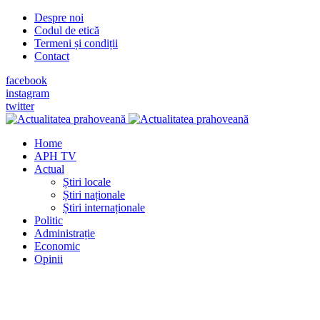
Despre noi
Codul de etică
Termeni și condiții
Contact
facebook
instagram
twitter
Home
APH TV
Actual
Știri locale
Știri naționale
Știri internaționale
Politic
Administrație
Economic
Opinii