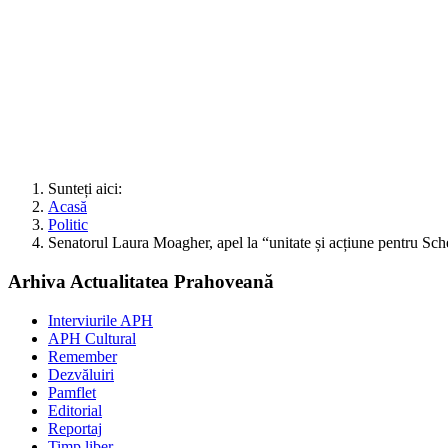
Sunteți aici:
Acasă
Politic
Senatorul Laura Moagher, apel la “unitate și acțiune pentru Sc
Arhiva Actualitatea Prahoveană
Interviurile APH
APH Cultural
Remember
Dezvăluiri
Pamflet
Editorial
Reportaj
Timp liber