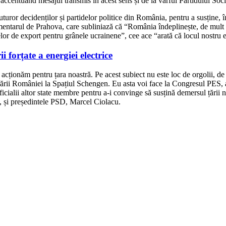
accentuând mesajul transmis în acest sens și de la vârful Partidului So
turor decidenților și partidelor politice din România, pentru a susține, 
mentarul de Prahova, care subliniază că “România îndeplinește, de mult ti
telor de export pentru grânele ucrainene”, cee ace “arată că locul nostru 
orțate a energiei electrice
ă acționăm pentru țara noastră. Pe acest subiect nu este loc de orgolii, de 
erării României la Spațiul Schengen. Eu asta voi face la Congresul PES, al
cialii altor state membre pentru a-i convinge să susțină demersul țării no
s, și președintele PSD, Marcel Ciolacu.