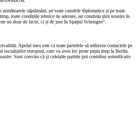
cial-Democrat.
în următoarele săptămâni, pe toate canalele diplomatice și pe toate
mp, toate condițiile tehnice de aderare, iar conduita țării noastre în
este nu doar de facto, ci și de jure în Spațiul Schengen“.
rivalități. Apelul meu este ca toate partidele să utilizeze contactele pe
 socialiștilor europeni, care va avea loc peste puțin timp la Berlin.
astre. Sunt convins că și celelalte partide pot contribui semnificativ