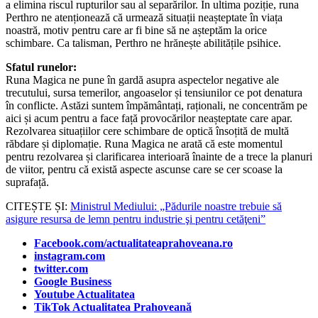
a elimina riscul rupturilor sau al separărilor. În ultima poziție, runa
Perthro ne atenționează că urmează situații neașteptate în viața
noastră, motiv pentru care ar fi bine să ne așteptăm la orice
schimbare. Ca talisman, Perthro ne hrănește abilitățile psihice.
Sfatul runelor:
Runa Magica ne pune în gardă asupra aspectelor negative ale
trecutului, sursa temerilor, angoaselor și tensiunilor ce pot denatura
în conflicte. Astăzi suntem împământați, raționali, ne concentrăm pe
aici și acum pentru a face față provocărilor neașteptate care apar.
Rezolvarea situațiilor cere schimbare de optică însoțită de multă
răbdare și diplomație. Runa Magica ne arată că este momentul
pentru rezolvarea și clarificarea interioară înainte de a trece la planuri
de viitor, pentru că există aspecte ascunse care se cer scoase la
suprafață.
CITEȘTE ȘI:
Ministrul Mediului: „Pădurile noastre trebuie să
asigure resursa de lemn pentru industrie şi pentru cetăţeni”
Facebook.com/actualitateaprahoveana.ro
instagram.com
twitter.com
Google Business
Youtube Actualitatea
TikTok Actualitatea Prahoveană