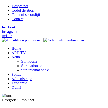
Despre noi
Codul de etică
Termeni și condiții
Contact
facebook
instagram
twitter
Home
APH TV
Actual
Știri locale
Știri naționale
Știri internaționale
Politic
Administrație
Economic
Opinii
Categorie:
Timp liber