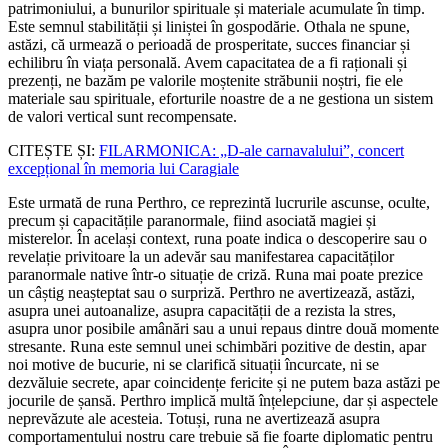
patrimoniului, a bunurilor spirituale și materiale acumulate în timp.
Este semnul stabilității și liniștei în gospodărie. Othala ne spune,
astăzi, că urmează o perioadă de prosperitate, succes financiar și
echilibru în viața personală. Avem capacitatea de a fi raționali și
prezenți, ne bazăm pe valorile moștenite străbunii noștri, fie ele
materiale sau spirituale, eforturile noastre de a ne gestiona un sistem
de valori vertical sunt recompensate.
CITEȘTE ȘI:
FILARMONICA: „D-ale carnavalului”, concert
excepțional în memoria lui Caragiale
Este urmată de runa Perthro, ce reprezintă lucrurile ascunse, oculte,
precum și capacitățile paranormale, fiind asociată magiei și
misterelor. În același context, runa poate indica o descoperire sau o
revelație privitoare la un adevăr sau manifestarea capacităților
paranormale native într-o situație de criză. Runa mai poate prezice
un câștig neașteptat sau o surpriză. Perthro ne avertizează, astăzi,
asupra unei autoanalize, asupra capacității de a rezista la stres,
asupra unor posibile amânări sau a unui repaus dintre două momente
stresante. Runa este semnul unei schimbări pozitive de destin, apar
noi motive de bucurie, ni se clarifică situații încurcate, ni se
dezvăluie secrete, apar coincidențe fericite și ne putem baza astăzi pe
jocurile de șansă. Perthro implică multă înțelepciune, dar și aspectele
neprevăzute ale acesteia. Totuși, runa ne avertizează asupra
comportamentului nostru care trebuie să fie foarte diplomatic pentru