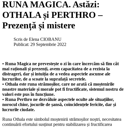
RUNA MAGICA. Astăzi:
OTHALA și PERTHRO –
Prezență și mistere
Scris de
Elena CIOBANU
Publicat: 29 Septembrie 2022
• Runa Magica ne prevestește o zi în care încercăm să fim cât
mai raționali și prezenți, avem capacitatea de a rezista la
distrageri, dar și intuiția de a vedea aspectele ascunse ale
lucrurilor, de a scoate la suprafață secretele.
• Othala este runa strămoșilor, care ne arată că moștenirile
noastre materiale și morale pot fi fructificate, sistemul nostru de
valori este pus în funcțiune.
• Runa Perthro ne dezvăluie aspectele oculte ale situațiilor,
norocul chior, jocurile de șansă, coincidențele fericite, dar și
lucrurile ciudate.
Runa Othala este simbolul moștenirii strămoșilor noștri, necesitatea
continuării efortului susținut pentru stabilizarea și fructificarea