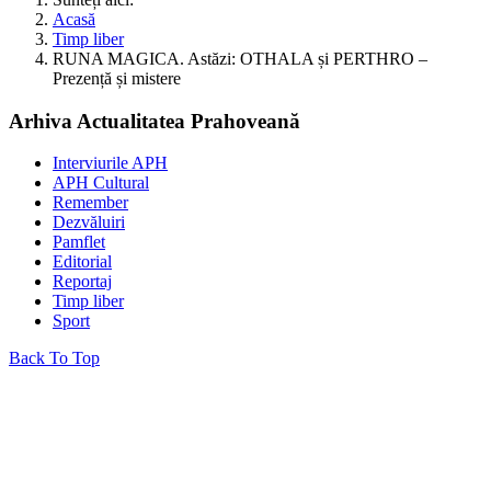
Acasă
Timp liber
RUNA MAGICA. Astăzi: OTHALA și PERTHRO –
Prezență și mistere
Arhiva Actualitatea Prahoveană
Interviurile APH
APH Cultural
Remember
Dezvăluiri
Pamflet
Editorial
Reportaj
Timp liber
Sport
Back To Top