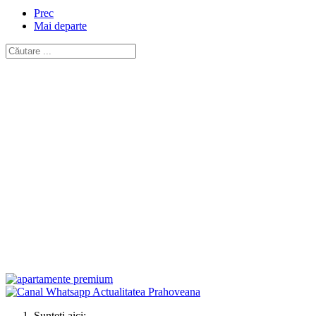
Prec
Mai departe
Sunteți aici: