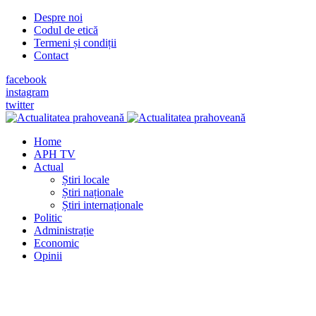
Despre noi
Codul de etică
Termeni și condiții
Contact
facebook
instagram
twitter
Home
APH TV
Actual
Știri locale
Știri naționale
Știri internaționale
Politic
Administrație
Economic
Opinii