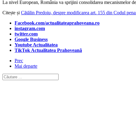
La nivel European, România va sprijini consolidarea mecanismelor de co
Citește și
Cătălin Predoiu, despre modificarea art. 155 din Codul penal:
Facebook.com/actualitateaprahoveana.ro
instagram.com
twitter.com
Google Business
Youtube Actualitatea
TikTok Actualitatea Prahoveană
Prec
Mai departe