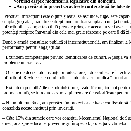
vorbind despre modificările legislative din domeniu.
„Am prevăzut în proiect ca activele confiscate să fie folosit
„Produsul infracțiunii este o țintă șireată, se ascunde, fuge, este capab
simplă greșeală și răul trece drept bine printr-o simplă aparență ticlui
infracțiunii, așadar, este o țintă greu de prins, de aceea nu veți avea 
potențați reciproc într-unul din cele mai grele războaie pe care îl dă zi 
După o amplă consultare publică şi interinstituţională, am finalizat la
performanţă pentru angajaţii săi.
– Extindem competențele privind identificarea de bunuri. Agenţia va avea 
probleme în practică.
– O serie de decizii ale instanțelor judecătorești de confiscare în echi
infracțiuni. Revine sistemului judiciar rolul de a se implica în mod act
– Extindem posibilitățile de administrare și valorificare, tocmai pentr
proprietarului), se introduc cazuri suplimentare de valorificare pentru
– Nu în ultimul rând, am prevăzut în proiect ca activele confiscate să fi
consolida aceste instituții prin investiții.
– Câte 15% din sumele care vor constitui Mecanismul Național de Susțin
direcționa spre educație, prevenire și, în special, protecția victimelor.