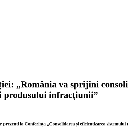
iției: „România va sprijini conso
 produsului infracțiunii”
or prezenți la Conferința „Consolidarea și eficientizarea sistemului