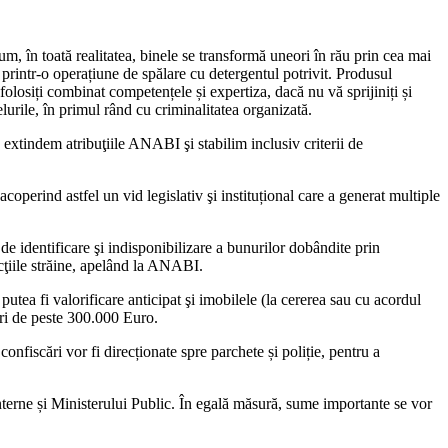
cum, în toată realitatea, binele se transformă uneori în rău prin cea mai
 printr-o operațiune de spălare cu detergentul potrivit. Produsul
olosiți combinat competențele și expertiza, dacă nu vă sprijiniți și
elurile, în primul rând cu criminalitatea organizată.
extindem atribuţiile ANABI şi stabilim inclusiv criterii de
coperind astfel un vid legislativ şi instituțional care a generat multiple
de identificare şi indisponibilizare a bunurilor dobândite prin
icţiile străine, apelând la ANABI.
tea fi valorificare anticipat şi imobilele (la cererea sau cu acordul
ori de peste 300.000 Euro.
onfiscări vor fi direcționate spre parchete și poliție, pentru a
nterne și Ministerului Public. În egală măsură, sume importante se vor