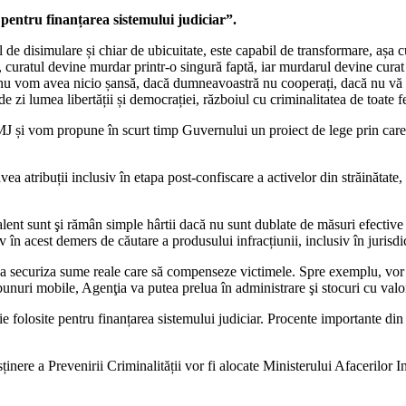
e pentru finanțarea sistemului judiciar”.
il de disimulare și chiar de ubicuitate, este capabil de transformare, așa 
tă, curatul devine murdar printr-o singură faptă, iar murdarul devine curat
și nu vom avea nicio șansă, dacă dumneavoastră nu cooperați, dacă nu vă f
de zi lumea libertății și democrației, războiul cu criminalitatea de toate f
 MJ și vom propune în scurt timp Guvernului un proiect de lege prin care 
atribuții inclusiv în etapa post-confiscare a activelor din străinătate, a
valent sunt şi rămân simple hârtii dacă nu sunt dublate de măsuri efective 
iv în acest demers de căutare a produsului infracțiunii, inclusiv în jurisd
u a securiza sume reale care să compenseze victimele. Spre exemplu, vor pu
 bunuri mobile, Agenţia va putea prelua în administrare şi stocuri cu val
e folosite pentru finanțarea sistemului judiciar. Procente importante din c
ere a Prevenirii Criminalității vor fi alocate Ministerului Afacerilor I