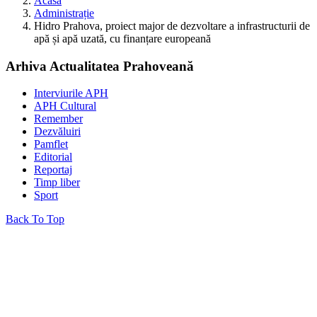
Acasă
Administrație
Hidro Prahova, proiect major de dezvoltare a infrastructurii de
apă și apă uzată, cu finanțare europeană
Arhiva Actualitatea Prahoveană
Interviurile APH
APH Cultural
Remember
Dezvăluiri
Pamflet
Editorial
Reportaj
Timp liber
Sport
Back To Top