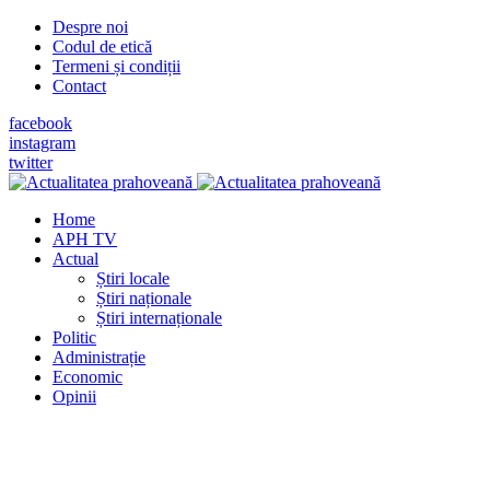
Despre noi
Codul de etică
Termeni și condiții
Contact
facebook
instagram
twitter
Home
APH TV
Actual
Știri locale
Știri naționale
Știri internaționale
Politic
Administrație
Economic
Opinii