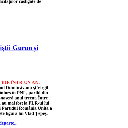
itațiilor câștigate de
iștii Guran și
TIDE ÎNTR-UN AN.
aul Dumbrăvanu şi Virgil
întors în PNL, partid din
naseră anul trecut. Între
a au mai fost la PLR-ul lui
i Partidul România Unită a
este figura lui Vlad Ţepeș.
departe...