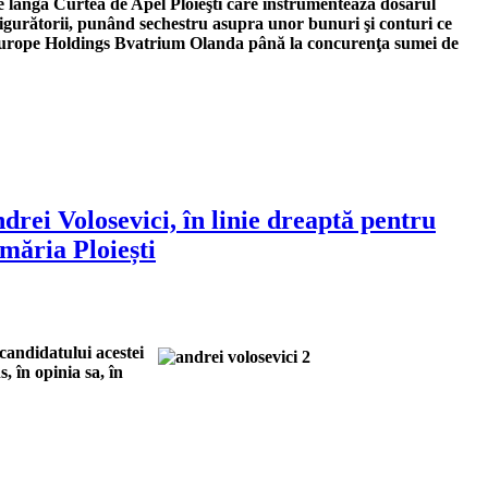
e lângă Curtea de Apel Ploieşti care instrumentează dosarul
sigurătorii, punând sechestru asupra unor bunuri şi conturi ce
urope Holdings Bvatrium Olanda până la concurenţa sumei de
ei Volosevici, în linie dreaptă pentru
măria Ploiești
candidatului acestei
, în opinia sa, în