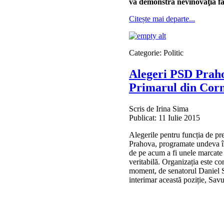
va demonstra nevinovăţia faţă
Citește mai departe...
Categorie:
Politic
Alegeri PSD Praho
Primarul din Cornu
Scris de
Irina Sima
Publicat: 11 Iulie 2015
Alegerile pentru funcția de pr
Prahova, programate undeva î
de pe acum a fi unele marcate
veritabilă. Organizația este co
moment, de senatorul Daniel 
interimar această poziție, Sav