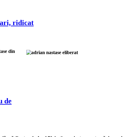
ri, ridicat
tase din
u de