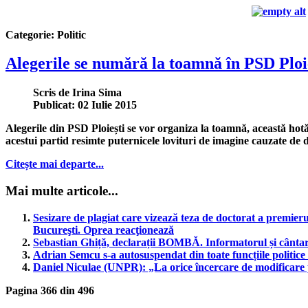
Categorie:
Politic
Alegerile se numără la toamnă în PSD Ploie
Scris de
Irina Sima
Publicat: 02 Iulie 2015
Alegerile din PSD Ploiești se vor organiza la toamnă, această hot
acestui partid resimte puternicele lovituri de imagine cauzate de d
Citește mai departe...
Mai multe articole...
Sesizare de plagiat care vizează teza de doctorat a premier
Bucureşti. Oprea reacţionează
Sebastian Ghiță, declarații BOMBĂ. Informatorul și cântar
Adrian Semcu s-a autosuspendat din toate funcțiile politic
Daniel Niculae (UNPR): „La orice încercare de modificare p
Pagina 366 din 496