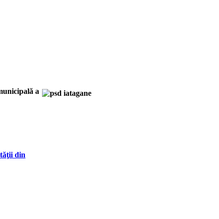
municipală a
ăţii din