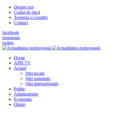
Despre noi
Codul de etică
Termeni și condiții
Contact
facebook
instagram
twitter
Home
APH TV
Actual
Știri locale
Știri naționale
Știri internaționale
Politic
Administrație
Economic
Opinii