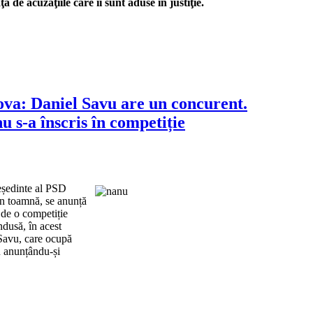
 de acuzaţiile care îi sunt aduse în justiţie.
va: Daniel Savu are un concurent.
 s-a înscris în competiție
eședinte al PSD
n toamnă, se anunță
 de o competiție
ndusă, în acest
Savu, care ocupă
u anunțându-și