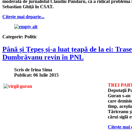
moderată de jurnalistul Claudiu Pândaru, că a ridicat problema lic
Sebastian Ghiță în CSAT.
Citește mai departe...
Categorie:
Politic
Până și Țepeș și-a luat țeapă de la ei: Trase
Dumbrăvanu revin în PNL
Scris de
Irina Sima
Publicat: 06 Iulie 2015
TREI PAR
Deputaţii P
Guran s-au 
care demisio
timp, aceşti
Tăriceanu ş
cărui siglă 
Citește mai 