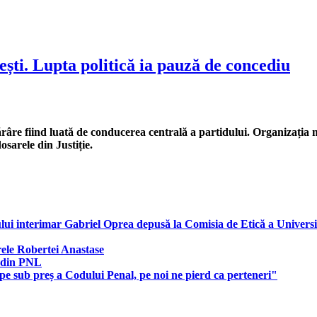
ști. Lupta politică ia pauză de concediu
ărâre fiind luată de conducerea centrală a partidului. Organizația 
osarele din Justiție.
ului interimar Gabriel Oprea depusă la Comisia de Etică a Universit
ele Robertei Anastase
e din PNL
e sub preș a Codului Penal, pe noi ne pierd ca perteneri"