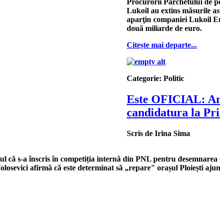
Procurorii Parchetului de p
Lukoil au extins măsurile a
aparţin companiei Lukoil E
două miliarde de euro.
Citește mai departe...
Categorie:
Politic
Este OFICIAL: Andr
candidatura la Pri
Scris de
Irina Sima
l că s-a înscris în competiția internă din PNL pentru desemnarea 
Volosevici afirmă că este determinat să „repare" orașul Ploiești ajuns