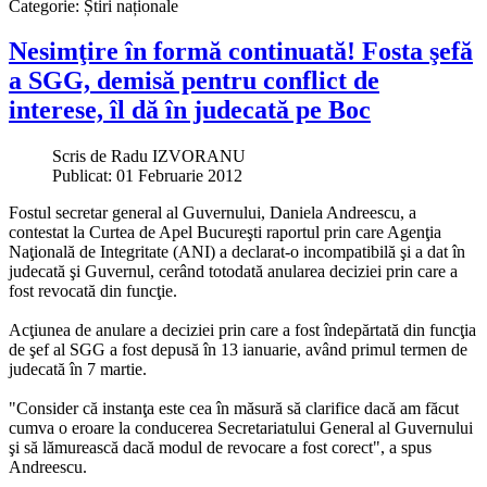
Categorie:
Știri naționale
Nesimţire în formă continuată! Fosta şefă
a SGG, demisă pentru conflict de
interese, îl dă în judecată pe Boc
Scris de
Radu IZVORANU
Publicat: 01 Februarie 2012
Fostul secretar general al Guvernului, Daniela Andreescu, a
contestat la Curtea de Apel Bucureşti raportul prin care Agenţia
Naţională de Integritate (ANI) a declarat-o incompatibilă şi a dat în
judecată şi Guvernul, cerând totodată anularea deciziei prin care a
fost revocată din funcţie.
Acţiunea de anulare a deciziei prin care a fost îndepărtată din funcţia
de şef al SGG a fost depusă în 13 ianuarie, având primul termen de
judecată în 7 martie.
"Consider că instanţa este cea în măsură să clarifice dacă am făcut
cumva o eroare la conducerea Secretariatului General al Guvernului
şi să lămurească dacă modul de revocare a fost corect", a spus
Andreescu.