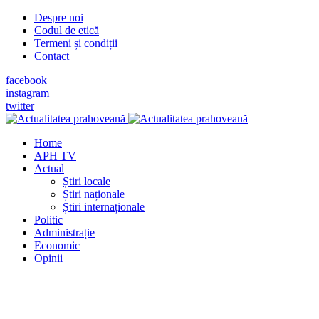
Despre noi
Codul de etică
Termeni și condiții
Contact
facebook
instagram
twitter
Home
APH TV
Actual
Știri locale
Știri naționale
Știri internaționale
Politic
Administrație
Economic
Opinii