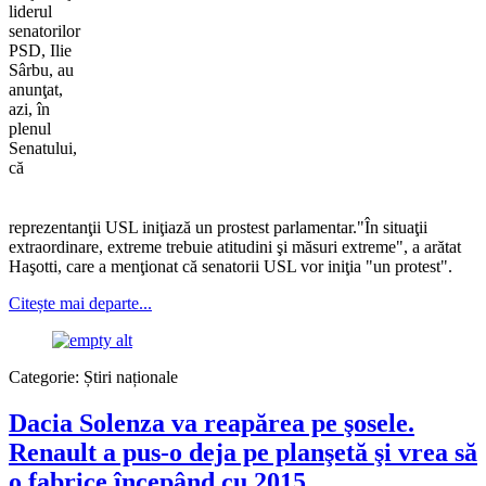
liderul
senatorilor
PSD, Ilie
Sârbu, au
anunţat,
azi, în
plenul
Senatului,
că
reprezentanţii USL iniţiază un prostest parlamentar."În situaţii
extraordinare, extreme trebuie atitudini şi măsuri extreme", a arătat
Haşotti, care a menţionat că senatorii USL vor iniţia "un protest".
Citește mai departe...
Categorie:
Știri naționale
Dacia Solenza va reapărea pe şosele.
Renault a pus-o deja pe planşetă şi vrea să
o fabrice începând cu 2015