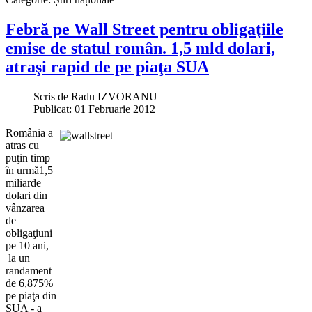
Febră pe Wall Street pentru obligaţiile
emise de statul român. 1,5 mld dolari,
atraşi rapid de pe piaţa SUA
Scris de
Radu IZVORANU
Publicat: 01 Februarie 2012
România a
atras cu
puţin timp
în urmă1,5
miliarde
dolari din
vânzarea
de
obligaţiuni
pe 10 ani,
la un
randament
de 6,875%
pe piaţa din
SUA - a