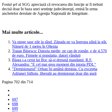
Fostul şef al SGG apreciază că revocarea din funcţie ar fi trebuit
decisă doar în baza unei sentinţe judecătoreşti, emisă în urma
anchetelor derulate de Agenţia Naţională de Integritate.
Mai multe articole...
Va ninge şase zile la rând. Zăpada ne va îngropa până la gât.
Nămeţi de 1 metru în Oltenia
Traian Băsescu: Datoria medie, pe cap de român, e de 4.570
de euro. Firmele şi populaţia, datori vânduţi
Blaga i-a cerut lui Boc să-şi depună mandatul. R.F.
Alexandru: "E cel mai greu moment din istoria PDL"
"Demisionarul" Orban îşi amână demisia. Cu excepţia
Adrianei Săftoiu, liberalii au demisionat doar din gură
Pagina 702 din 714
697
698
699