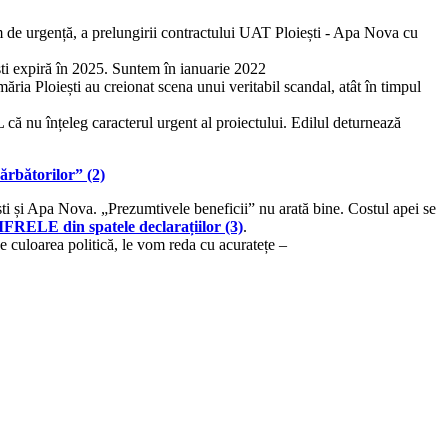
m de urgență, a prelungirii contractului UAT Ploiești - Apa Nova cu
ști expiră în 2025. Suntem în ianuarie 2022
ăria Ploiești au creionat scena unui veritabil scandal, atât în timpul
 că nu înțeleg caracterul urgent al proiectului. Edilul deturnează
rbătorilor” (2)
ti și Apa Nova. „Prezumtivele beneficii” nu arată bine. Costul apei se
E din spatele declarațiilor (3)
.
e culoarea politică, le vom reda cu acuratețe –