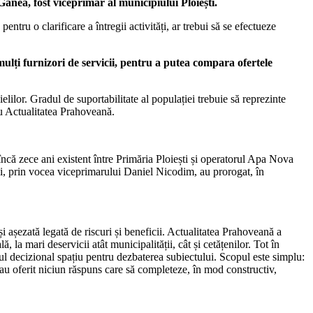
Ganea, fost viceprimar al municipiului Ploiești.
ntru o clarificare a întregii activități, ar trebui să se efectueze
mulți furnizori de servicii, pentru a putea compara ofertele
elilor. Gradul de suportabilitate al populației trebuie să reprezinte
ru Actualitatea Prahoveană.
încă zece ani existent între Primăria Ploiești și operatorul Apa Nova
ali, prin vocea viceprimarului Daniel Nicodim, au prorogat, în
 așezată legată de riscuri și beneficii. Actualitatea Prahoveană a
, la mari deservicii atât municipalității, cât și cetățenilor. Tot în
tul decizional spațiu pentru dezbaterea subiectului. Scopul este simplu:
 au oferit niciun răspuns care să completeze, în mod constructiv,