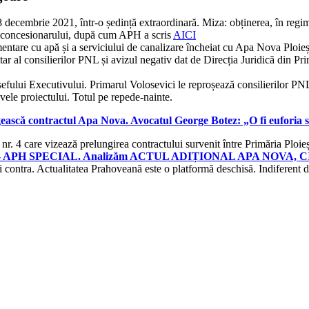
 decembrie 2021, într-o ședință extraordinară. Miza: obținerea, în regi
rea concesionarului, după cum APH a scris
AICI
mentare cu apă și a serviciului de canalizare încheiat cu Apa Nova Ploie
ar al consilierilor PNL și avizul negativ dat de Direcția Juridică din Prim
șefului Executivului. Primarul Volosevici le reproșează consilierilor PNL
tivele proiectului. Totul pe repede-nainte.
scă contractul Apa Nova. Avocatul George Botez: „O fi euforia să
 4 care vizează prelungirea contractului survenit între Primăria Ploieș
- APH SPECIAL. Analizăm ACTUL ADIȚIONAL APA NOVA, CIFREL
i contra. Actualitatea Prahoveană este o platformă deschisă. Indiferent d