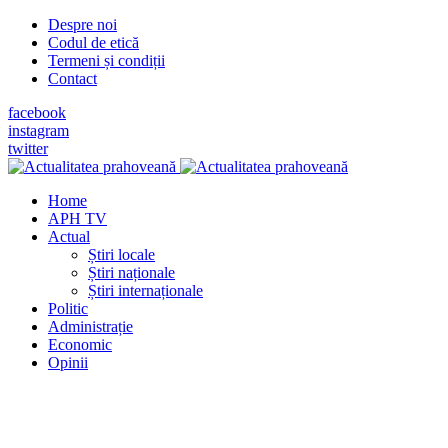
Despre noi
Codul de etică
Termeni și condiții
Contact
facebook
instagram
twitter
Home
APH TV
Actual
Știri locale
Știri naționale
Știri internaționale
Politic
Administrație
Economic
Opinii