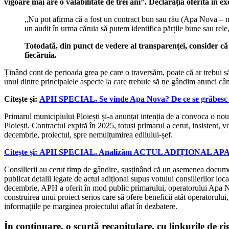
vigoare mai are o valabilitate de trei ani”. Declarația oferită în 
„Nu pot afirma că a fost un contract bun sau rău (Apa Nova – n.r.),
un audit în urma căruia să putem identifica părțile bune sau rele, 
Totodată, din punct de vedere al transparenței, consider că a
fiecăruia.
Ținând cont de perioada grea pe care o traversăm, poate că ar trebui să f
unul dintre principalele aspecte la care trebuie să ne gândim atunci c
Citește și:
APH SPECIAL. Se vinde Apa Nova? De ce se grăbesc con
Primarul municipiului Ploiești și-a anunțat intenția de a convoca o nou
Ploiești. Contractul expiră în 2025, totuși primarul a cerut, insistent
decembrie, proiectul, spre nemulțumirea edilului-șef.
Citește și:
APH SPECIAL. Analizăm ACTUL ADIȚIONAL APA NOV
Consilierii au cerut timp de gândire, susținând că un asemenea document
publicat detalii legate de actul adițional supus votului consilierilor loca
decembrie, APH a oferit în mod public primarului, operatorului Apa Nova 
construirea unui proiect serios care să ofere beneficii atât operatorul
informațiile pe marginea proiectului aflat în dezbatere.
În continuare, o scurtă recapitulare, cu linkurile de r