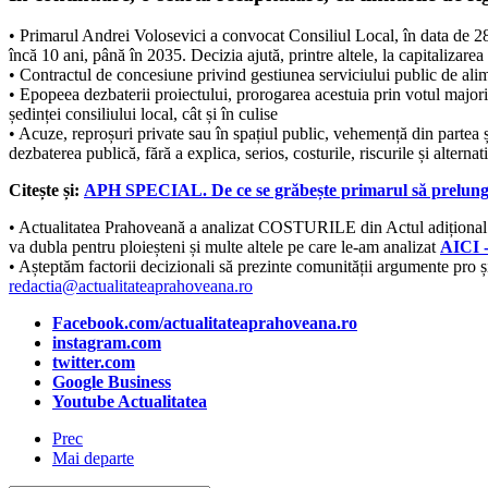
• Primarul Andrei Volosevici a convocat Consiliul Local, în data de 28
încă 10 ani, până în 2035. Decizia ajută, printre altele, la capitaliza
• Contractul de concesiune privind gestiunea serviciului public de ali
• Epopeea dezbaterii proiectului, prorogarea acestuia prin votul majorit
ședinței consiliului local, cât și în culise
• Acuze, reproșuri private sau în spațiul public, vehemență din partea 
dezbaterea publică, fără a explica, serios, costurile, riscurile și alterna
Citește și:
APH SPECIAL. De ce se grăbește primarul să prelungea
• Actualitatea Prahoveană a analizat COSTURILE din Actul adițional nr.
va dubla pentru ploieșteni și multe altele pe care le-am analizat
AICI 
• Așteptăm factorii decizionali să prezinte comunității argumente pro ș
redactia@actualitateaprahoveana.ro
Facebook.com/actualitateaprahoveana.ro
instagram.com
twitter.com
Google Business
Youtube Actualitatea
Prec
Mai departe