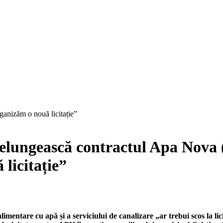
 prelungească contractul Apa No
 licitație”
mentare cu apă și a serviciului de canalizare „ar trebui scos la lici