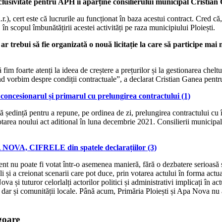
exclusivitate pentru APH îi aparține consilierului municipal Cristian 
 cert este că lucrurile au funcționat în baza acestui contract. Cred că, pe
în scopul îmbunătățirii acestei activități pe raza municipiului Ploiești.
r trebui să fie organizată o nouă licitație la care să participe mai 
im foarte atenți la ideea de creștere a prețurilor și la gestionarea cheltui
ând vorbim despre condiții contractuale”, a declarat Cristian Ganea pent
cesionarul și primarul cu prelungirea contractului (1)
ă ședință pentru a repune, pe ordinea de zi, prelungirea contractului cu 
, votarea noului act aditional în luna decembrie 2021. Consilierii municip
A, CIFRELE din spatele declarațiilor (3)
 nu poate fi votat într-o asemenea manieră, fără o dezbatere serioasă și
li și a creionat scenarii care pot duce, prin votarea actului în forma actuală
și tuturor celorlalți actorilor politici și administrativi implicați în ac
ui, dar și comunității locale. Până acum, Primăria Ploiești și Apa Nova nu
igoare