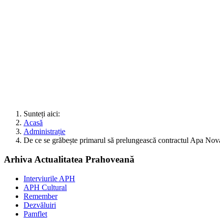
Sunteți aici:
Acasă
Administrație
De ce se grăbește primarul să prelungească contractul Apa No
Arhiva Actualitatea Prahoveană
Interviurile APH
APH Cultural
Remember
Dezvăluiri
Pamflet