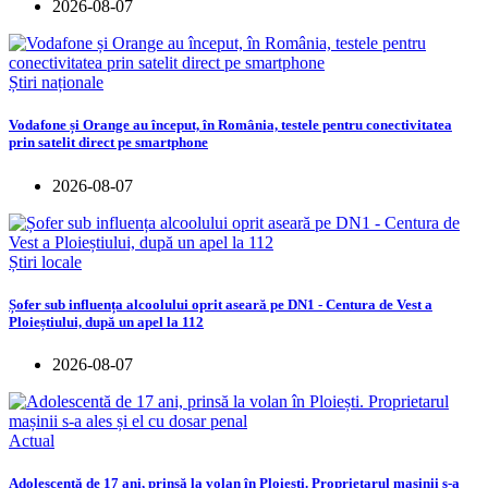
2026-08-07
Știri naționale
Vodafone și Orange au început, în România, testele pentru conectivitatea
prin satelit direct pe smartphone
2026-08-07
Știri locale
Șofer sub influența alcoolului oprit aseară pe DN1 - Centura de Vest a
Ploieștiului, după un apel la 112
2026-08-07
Actual
Adolescentă de 17 ani, prinsă la volan în Ploiești. Proprietarul mașinii s-a