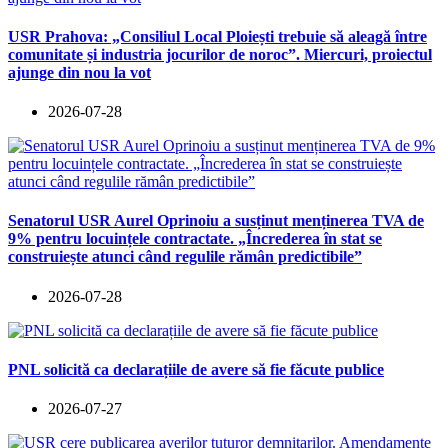
USR Prahova: „Consiliul Local Ploiești trebuie să aleagă între
comunitate și industria jocurilor de noroc”. Miercuri, proiectul
ajunge din nou la vot
2026-07-28
Senatorul USR Aurel Oprinoiu a susținut menținerea TVA de
9% pentru locuințele contractate. „Încrederea în stat se
construiește atunci când regulile rămân predictibile”
2026-07-28
PNL solicită ca declarațiile de avere să fie făcute publice
2026-07-27