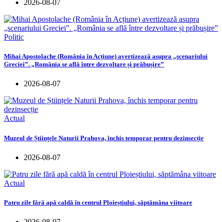
2026-08-07
Politic
Mihai Apostolache (România în Acțiune) avertizează asupra „scenariului
Greciei”. „România se află între dezvoltare și prăbușire”
2026-08-07
Actual
Muzeul de Științele Naturii Prahova, închis temporar pentru dezinsecție
2026-08-07
Actual
Patru zile fără apă caldă în centrul Ploieștiului, săptămâna viitoare
2026-08-07