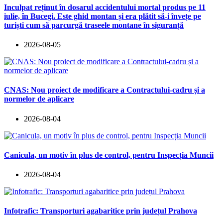
Inculpat reținut în dosarul accidentului mortal produs pe 11
iulie, în Bucegi. Este ghid montan și era plătit să-i învețe pe
turiști cum să parcurgă traseele montane în siguranță
2026-08-05
CNAS: Nou proiect de modificare a Contractului-cadru și a
normelor de aplicare
2026-08-04
Canicula, un motiv în plus de control, pentru Inspecția Muncii
2026-08-04
Infotrafic: Transporturi agabaritice prin județul Prahova