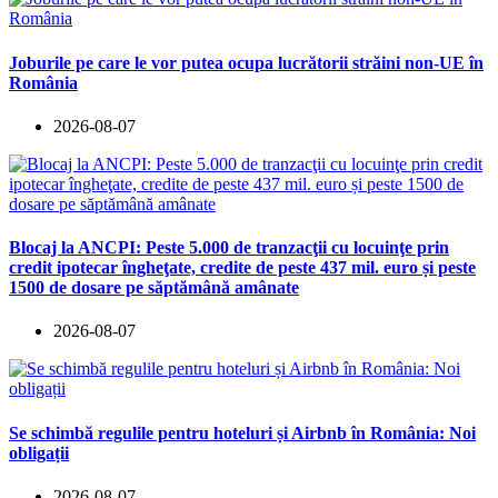
Joburile pe care le vor putea ocupa lucrătorii străini non-UE în
România
2026-08-07
Blocaj la ANCPI: Peste 5.000 de tranzacţii cu locuinţe prin
credit ipotecar îngheţate, credite de peste 437 mil. euro și peste
1500 de dosare pe săptămână amânate
2026-08-07
Se schimbă regulile pentru hoteluri și Airbnb în România: Noi
obligații
2026-08-07