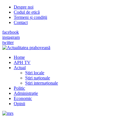
Despre noi
Codul de etică
Termeni și condiții
Contact
facebook
instagram
twitter
Home
APH TV
Actual
Știri locale
Știri naționale
Știri internaționale
Politic
Administrație
Economic
Opinii