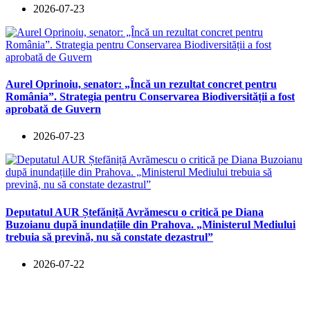
2026-07-23
Aurel Oprinoiu, senator: „Încă un rezultat concret pentru
România”. Strategia pentru Conservarea Biodiversității a fost
aprobată de Guvern
2026-07-23
Deputatul AUR Ștefăniță Avrămescu o critică pe Diana
Buzoianu după inundațiile din Prahova. „Ministerul Mediului
trebuia să prevină, nu să constate dezastrul”
2026-07-22