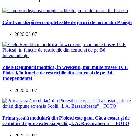
Când vor dispărea complet sălile de jocuri de noroc din Ploiești
2026-08-07
Zilele Republicii modifică, în weekend, mai multe trasee TCE
Ploiești, în funcție de restricțiile din centru și de pe Bd.
Independenței
2026-08-07
Prima școală modulară din Ploiești este gata. Cât a costat și de
ce dotări dispune extensia Școlii „I. A. Bassarabescu” - FOTO
2026-08-07