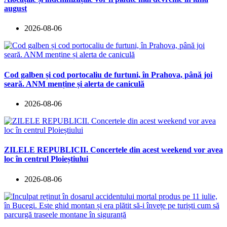
august
2026-08-06
Cod galben și cod portocaliu de furtuni, în Prahova, până joi
seară. ANM menține și alerta de caniculă
2026-08-06
ZILELE REPUBLICII. Concertele din acest weekend vor avea
loc în centrul Ploieștiului
2026-08-06