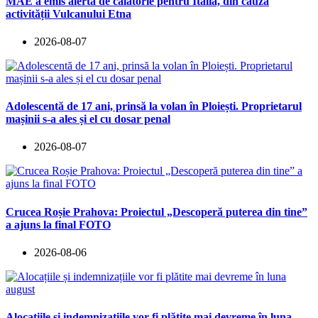
MAE a emis alertă de călătorie pentru Italia, din cauza
activității Vulcanului Etna
2026-08-07
Adolescentă de 17 ani, prinsă la volan în Ploiești. Proprietarul
mașinii s-a ales și el cu dosar penal
2026-08-07
Crucea Roșie Prahova: Proiectul „Descoperă puterea din tine”
a ajuns la final FOTO
2026-08-06
Alocațiile și indemnizațiile vor fi plătite mai devreme în luna