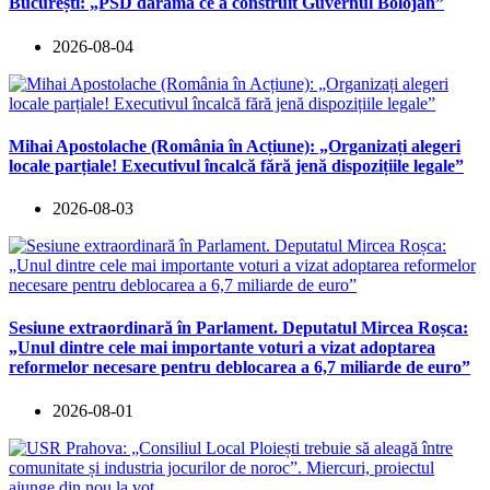
București: „PSD dărâmă ce a construit Guvernul Bolojan”
2026-08-04
Mihai Apostolache (România în Acțiune): „Organizați alegeri
locale parțiale! Executivul încalcă fără jenă dispozițiile legale”
2026-08-03
Sesiune extraordinară în Parlament. Deputatul Mircea Roșca:
„Unul dintre cele mai importante voturi a vizat adoptarea
reformelor necesare pentru deblocarea a 6,7 miliarde de euro”
2026-08-01