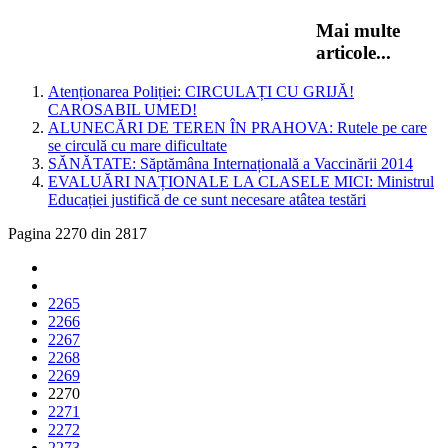
Mai multe
articole...
Atenționarea Poliției: CIRCULAȚI CU GRIJĂ!
CAROSABIL UMED!
ALUNECĂRI DE TEREN ÎN PRAHOVA: Rutele pe care
se circulă cu mare dificultate
SĂNĂTATE: Săptămâna Internațională a Vaccinării 2014
EVALUĂRI NAȚIONALE LA CLASELE MICI: Ministrul
Educației justifică de ce sunt necesare atâtea testări
Pagina 2270 din 2817
2265
2266
2267
2268
2269
2270
2271
2272
2273