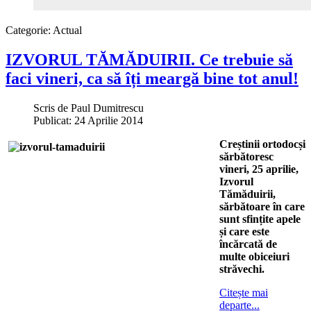
Categorie:
Actual
IZVORUL TĂMĂDUIRII. Ce trebuie să
faci vineri, ca să îți meargă bine tot anul!
Scris de
Paul Dumitrescu
Publicat: 24 Aprilie 2014
Creștinii ortodocși
sărbătoresc
vineri, 25 aprilie,
Izvorul
Tămăduirii,
sărbătoare în care
sunt sfințite apele
și care este
încărcată de
multe obiceiuri
străvechi.
Citește mai
departe...