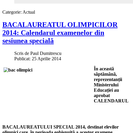
Categorie:
Actual
BACALAUREATUL OLIMPICILOR
2014: Calendarul examenelor din
sesiunea specială
Scris de
Paul Dumitrescu
Publicat: 25 Aprilie 2014
În această
săptămână,
reprezentanții
Ministerului
Educației au
aprobat
CALENDARUL
BACALAUREATULUI SPECIAL 2014, destinat elevilor
olimpici care, în perioada eobișnuită a acestor examene,