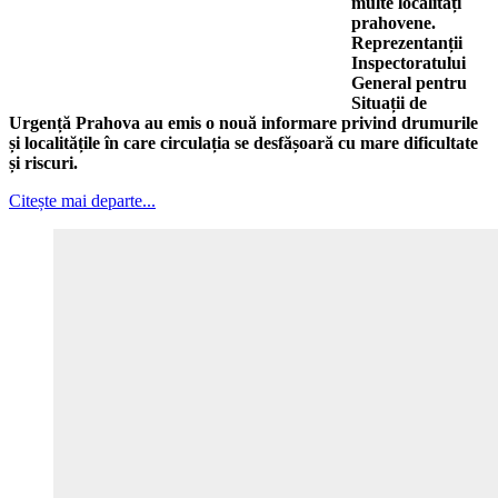
multe localități
prahovene.
Reprezentanții
Inspectoratului
General pentru
Situații de
Urgență Prahova au emis o nouă informare privind drumurile
și localitățile în care circulația se desfășoară cu mare dificultate
și riscuri.
Citește mai departe...