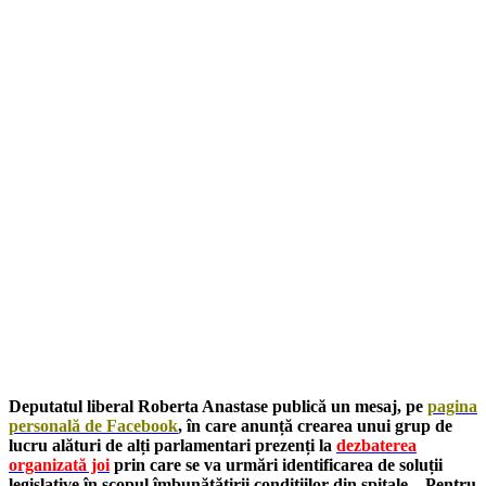
Deputatul liberal Roberta Anastase publică un mesaj, pe
pagina
personală de Facebook
, în care anunță crearea unui grup de
lucru alături de alți parlamentari prezenți la
dezbaterea
organizată joi
prin care se va urmări identificarea de soluții
legislative în scopul îmbunătățirii condițiilor din spitale. „Pentru