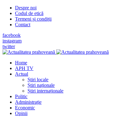
Despre noi
Codul de etică
Termeni și condiții
Contact
facebook
instagram
twitter
Home
APH TV
Actual
Știri locale
Știri naționale
Știri internaționale
Politic
Administrație
Economic
Opinii