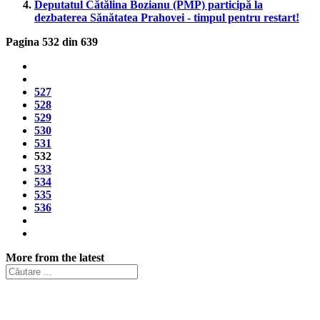
Deputatul Cătălina Bozianu (PMP) participă la
dezbaterea Sănătatea Prahovei - timpul pentru restart!
Pagina 532 din 639
527
528
529
530
531
532
533
534
535
536
More from the latest