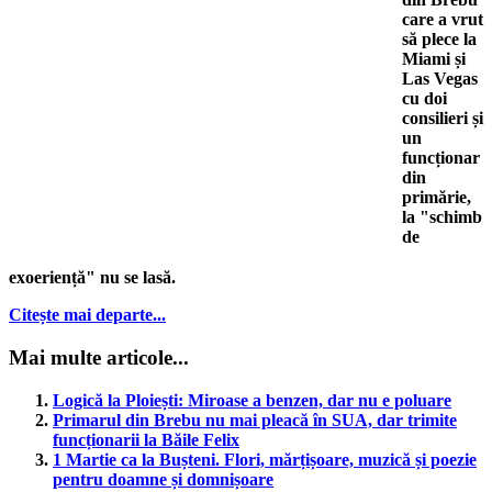
care a vrut
să plece la
Miami și
Las Vegas
cu doi
consilieri și
un
funcționar
din
primărie,
la "schimb
de
exoeriență" nu se lasă.
Citește mai departe...
Mai multe articole...
Logică la Ploiești: Miroase a benzen, dar nu e poluare
Primarul din Brebu nu mai pleacă în SUA, dar trimite
funcționarii la Băile Felix
1 Martie ca la Bușteni. Flori, mărțișoare, muzică și poezie
pentru doamne și domnișoare