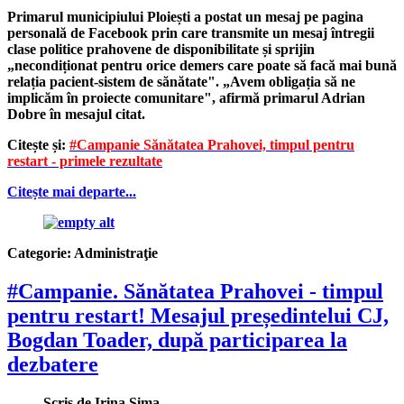
Primarul municipiului Ploiești a postat un mesaj pe pagina
personală de Facebook prin care transmite un mesaj întregii
clase politice prahovene de disponibilitate și sprijin
„necondiționat pentru orice demers care poate să facă mai bună
relația pacient-sistem de sănătate". „Avem obligația să ne
implicăm în proiecte comunitare", afirmă primarul Adrian
Dobre în mesajul citat.
Citește și:
#Campanie Sănătatea Prahovei, timpul pentru
restart - primele rezultate
Citește mai departe...
Categorie:
Administraţie
#Campanie. Sănătatea Prahovei - timpul
pentru restart! Mesajul președintelui CJ,
Bogdan Toader, după participarea la
dezbatere
Scris de
Irina Sima