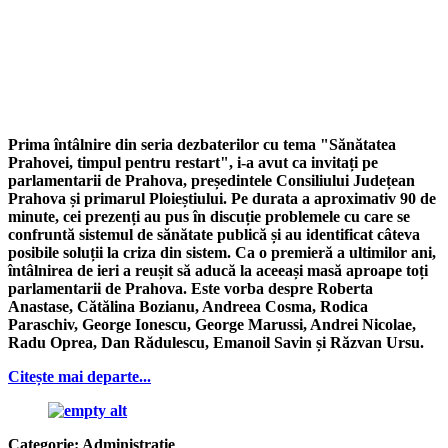
Prima întâlnire din seria dezbaterilor cu tema "Sănătatea
Prahovei, timpul pentru restart", i-a avut ca invitați pe
parlamentarii de Prahova, președintele Consiliului Județean
Prahova și primarul Ploieștiului. Pe durata a aproximativ 90 de
minute, cei prezenți au pus în discuție problemele cu care se
confruntă sistemul de sănătate publică și au identificat câteva
posibile soluții la criza din sistem. Ca o premieră a ultimilor ani,
întâlnirea de ieri a reușit să aducă la aceeași masă aproape toți
parlamentarii de Prahova. Este vorba despre Roberta
Anastase, Cătălina Bozianu, Andreea Cosma, Rodica
Paraschiv, George Ionescu, George Marussi, Andrei Nicolae,
Radu Oprea, Dan Rădulescu, Emanoil Savin și Răzvan Ursu.
Citește mai departe...
Categorie:
Administraţie