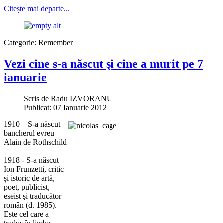
Citește mai departe...
Categorie:
Remember
Vezi cine s-a născut şi cine a murit pe 7
ianuarie
Scris de
Radu IZVORANU
Publicat: 07 Ianuarie 2012
1910 – S-a născut
bancherul evreu
Alain de Rothschild
1918 - S-a născut
Ion Frunzetti, critic
și istoric de artă,
poet, publicist,
eseist şi traducător
român (d. 1985).
Este cel care a
tradus în limba