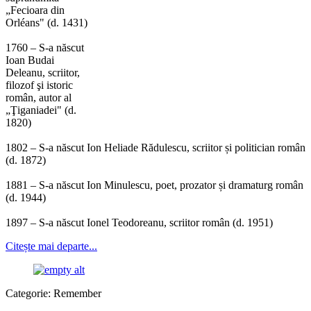
„Fecioara din
Orléans" (d. 1431)
1760 – S-a născut
Ioan Budai
Deleanu, scriitor,
filozof şi istoric
român, autor al
„Ţiganiadei" (d.
1820)
1802 – S-a născut Ion Heliade Rădulescu, scriitor și politician român
(d. 1872)
1881 – S-a născut Ion Minulescu, poet, prozator și dramaturg român
(d. 1944)
1897 – S-a născut Ionel Teodoreanu, scriitor român (d. 1951)
Citește mai departe...
Categorie:
Remember