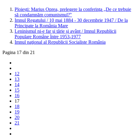
Ploiești: Marius Oprea, prelegere la conferinţa „De ce trebuie
să condamnăm comunismul?"
Imnul Regatului / 10 mai 1884 - 30 decembrie 1947 / De la
Principate la România Mare
Leninismul ni-e far şi tărie şi avânt / Imnul Republicii
Populare Române între 1953-1977
Imnul naţional al Republicii Socialiste România
Pagina 17 din 21
12
13
14
15
16
17
18
19
20
21