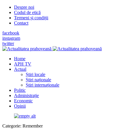
Despre noi
Codul de etică
Termeni și condiții
Contact
facebook
instagram
twitter
Home
APH TV
Actual
Știri locale
Știri naționale
Știri internaționale
Politic
Administrație
Economic
Opinii
Categorie:
Remember