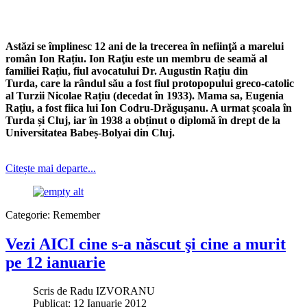
Astăzi se împlinesc 12 ani de la trecerea în nefiinţă a marelui
român Ion Rațiu. Ion Raţiu este un membru de seamă al
familiei Rațiu, fiul avocatului Dr. Augustin Rațiu din
Turda, care la rândul său a fost fiul protopopului greco-catolic
al Turzii Nicolae Rațiu (decedat în 1933). Mama sa, Eugenia
Rațiu, a fost fiica lui Ion Codru-Drăgușanu. A urmat școala în
Turda și Cluj, iar în 1938 a obținut o diplomă în drept de la
Universitatea Babeș-Bolyai din Cluj.
Citește mai departe...
Categorie:
Remember
Vezi AICI cine s-a născut şi cine a murit
pe 12 ianuarie
Scris de
Radu IZVORANU
Publicat: 12 Ianuarie 2012