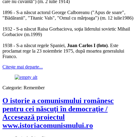
care nu cuvântă") (m. 2 iulie 1914)
1896 - S-a născut actorul George Calboreanu ("Apus de soare",
"Bădăranii", "Titanic Vals", "Omul cu mârţoaga") (m. 12 iulie1986)
1932 - S-a născut Raisa Gorbaciova, soţia liderului sovietic Mihail
Gorbaciov (m.1999)
1938 - S-a născut regele Spaniei,
Juan Carlos I (foto)
. Este
proclamat rege la 23 noiembrie 1975, după moartea generalului
Franco.
Citește mai departe...
Categorie:
Remember
O istorie a comunismului românesc
pentru cei născuţi în democraţie /
Accesează proiectul
www.istoriacomunismului.ro