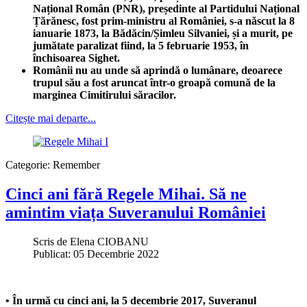
Național Român (PNR), președinte al Partidului Național
Țărănesc, fost prim-ministru al României, s-a născut la 8
ianuarie 1873, la Bădăcin/Șimleu Silvaniei, și a murit, pe
jumătate paralizat fiind, la 5 februarie 1953, în
închisoarea Sighet.
Românii nu au unde să aprindă o lumânare, deoarece
trupul său a fost aruncat într-o groapă comună de la
marginea Cimitirului săracilor.
Citește mai departe...
Categorie:
Remember
Cinci ani fără Regele Mihai. Să ne
amintim viața Suveranului României
Scris de
Elena CIOBANU
Publicat: 05 Decembrie 2022
• În urmă cu cinci ani, la 5 decembrie 2017, Suveranul