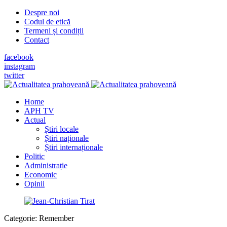
Despre noi
Codul de etică
Termeni și condiții
Contact
facebook
instagram
twitter
Home
APH TV
Actual
Știri locale
Știri naționale
Știri internaționale
Politic
Administrație
Economic
Opinii
Categorie:
Remember