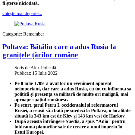
fi șterse niciodată.
Citește mai departe...
Categorie:
Remember
Poltava: Bătălia care a adus Rusia la
granițele țărilor române
Scris de
Alex Policală
Publicat: 15 Iulie 2022
Pe 8 iulie 1709 a avut loc un eveniment aparent
neimportant, dar care a adus Rusia, cu tot cu influența sa
politică și prezența sa militară de multe ori malignă, mai
aproape spațiul românesc.
Pe scurt, țarul Petru I, occidentalul și reformatorul
Rusiei, a reușit să-i bată pe suedezi la Poltava, o localitate
situată la 343 km est de Kiev și 143 km vest de Harkov.
După aceasta înfrângere Suedia, a spus “Adio” pentru
totdeauna planurilor sale de creare a unui imperiu în
Estul Europei.