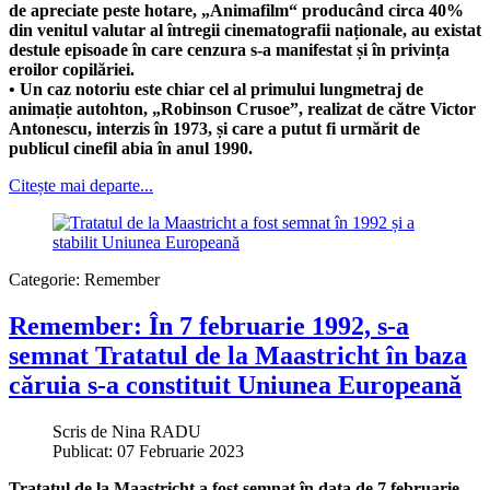
de apreciate peste hotare, „Animafilm“ producând circa 40%
din venitul valutar al întregii cinematografii naționale, au existat
destule episoade în care cenzura s-a manifestat și în privința
eroilor copilăriei.
• Un caz notoriu este chiar cel al primului lungmetraj de
animație autohton, „Robinson Crusoe”, realizat de către Victor
Antonescu, interzis în 1973, și care a putut fi urmărit de
publicul cinefil abia în anul 1990.
Citește mai departe...
Categorie:
Remember
Remember: În 7 februarie 1992, s-a
semnat Tratatul de la Maastricht în baza
căruia s-a constituit Uniunea Europeană
Scris de
Nina RADU
Publicat: 07 Februarie 2023
Tratatul de la Maastricht a fost semnat în data de 7 februarie