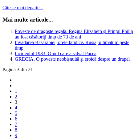
Citește mai departe...
Mai multe articole...
Poveste de dragoste regală. Regina Elizabeth și Prințul Philip
au fost căsătoriți timp de 73 de ani
Invadarea Basarabiei, orele fatidice. Rusia, ultimatum peste
timp
Incidentul 1983. Omul care a salvat Pacea
GRECIA. O poveste neobișnuită și eroică despre un drapel
Pagina 3 din 21
1
2
3
4
5
6
7
8
9