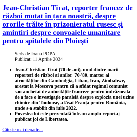
Jean-Christian Tirat, reporter francez de
război mutat în țara noastră, despre
ororile trăite în prizonieratul rusesc și
amintiri despre convoaiele umanitare
pentru spitalele din Ploiești
Scris de
Ioana POPA
Publicat: 11 Aprilie 2024
Jean-Christian Tirat (70 de ani), unul dintre marii
reporteri de război ai anilor '70-'80, martor al
atrocităților din Cambodgia, Liban, Iran, Zimbabwe,
arestat la Moscova pentru că a sfidat regimul comunist
sau anchetat de autoritățile franceze pentru îndrăzneala
de a face o investigație paralelă despre explozia unei uzine
chimice din Toulouse, a lăsat Franța pentru România,
unde s-a stabilit din iulie 2022.
Povestea lui este prezentată într-un amplu reportaj
publicat joi de Libertatea.
Citește mai departe...