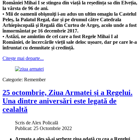
României Mihai I se stingea din viață la reședința sa din Elveția,
la vârsta de 96 de ani.
• Mii de oamenii obişnuiţi i-au adus un ultim omagiu la Castelul
Peleș, la Palatul Regal, dar și pe drumul către Catedrala
Arhiepiscopală şi Regală din Curtea de Argeş, acolo unde a fost
înmormântat pe 16 decembrie 2017.
• Astăzi, ne amintim de cel care a fost Regele Mihai I al
României, de încercările vieții sale deloc ușoare, dar pe care le-a
înfruntat cu demnitate și credință.
Citește mai departe...
Categorie:
Remember
25 octombrie, Ziua Armatei și a Regelui.
Una dintre aniversări este legată de
cealaltă
Scris de
Alex Policală
Publicat: 25 Octombrie 2022
Armata a ales să-și serbeze ziua odată cu cea a Regelui