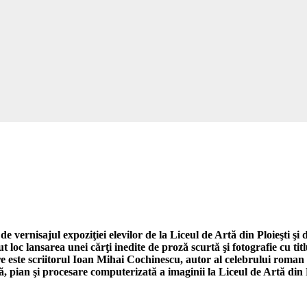
e vernisajul expoziţiei elevilor de la Liceul de Artă din Ploieşti ş
avut loc lansarea unei cărţi inedite de proză scurtă şi fotografie cu t
re este scriitorul Ioan Mihai Cochinescu, autor al celebrului rom
ă, pian şi procesare computerizată a imaginii la Liceul de Artă din P