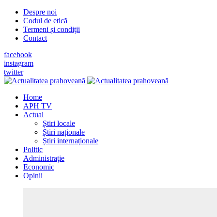
Despre noi
Codul de etică
Termeni și condiții
Contact
facebook
instagram
twitter
Home
APH TV
Actual
Știri locale
Știri naționale
Știri internaționale
Politic
Administrație
Economic
Opinii