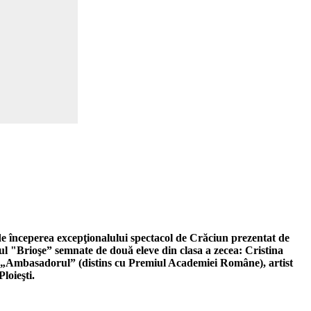
i de începerea excepţionalului spectacol de Crăciun prezentat de
itlul "Brioşe” semnate de două eleve din clasa a zecea: Cristina
an „Ambasadorul” (distins cu Premiul Academiei Române), artist
loieşti.