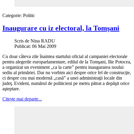
Categorie:
Politic
Inaugurare cu iz electoral, la Tomşani
Scris de
Nina RADU
Publicat: 06 Mai 2009
Cu doar câteva zile înaintea startului oficial al campaniei electorale
pentru alegerile europarlamentare, edilul de la Tomşani, Ilie Potocea,
a organizat un eveniment „ca la carte” pentru inaugurarea noului
sediu al primăriei. Dar nu vorbim aici despre orice fel de construcţie,
ci despre cea mai modernă „casă” a unei administraţii locale din
judeţ. Evident, numărul de politicieni pe metru pătrat a depăşit orice
aşteptare.
Citește mai departe...