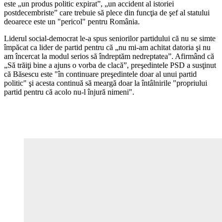
este „un produs politic expirat”, „un accident al istoriei
postdecembriste” care trebuie să plece din funcţia de şef al statului
deoarece este un "pericol" pentru România.
Liderul social-democrat le-a spus seniorilor partidului că nu se simte
împăcat ca lider de partid pentru că „nu mi-am achitat datoria şi nu
am încercat la modul serios să îndreptăm nedreptatea”. Afirmând că
„Să trăiţi bine a ajuns o vorba de clacă”, preşedintele PSD a susţinut
că Băsescu este "în continuare preşedintele doar al unui partid
politic" şi acesta continuă să meargă doar la întâlnirile "propriului
partid pentru că acolo nu-l înjură nimeni".