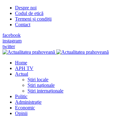
Despre noi
Codul de etică
Termeni și condiții
Contact
facebook
instagram
twitter
Home
APH TV
Actual
Știri locale
Știri naționale
Știri internaționale
Politic
Administrație
Economic
Opinii