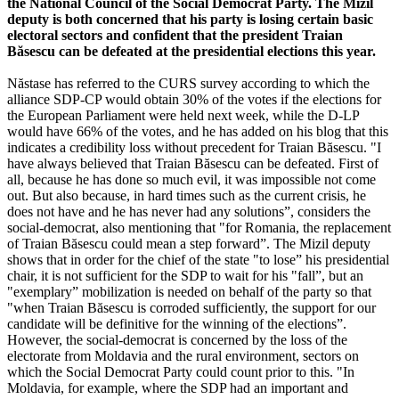
the National Council of the Social Democrat Party. The Mizil
deputy is both concerned that his party is losing certain basic
electoral sectors and confident that the president Traian
Băsescu can be defeated at the presidential elections this year.
Năstase has referred to the CURS survey according to which the
alliance SDP-CP would obtain 30% of the votes if the elections for
the European Parliament were held next week, while the D-LP
would have 66% of the votes, and he has added on his blog that this
indicates a credibility loss without precedent for Traian Băsescu. "I
have always believed that Traian Băsescu can be defeated. First of
all, because he has done so much evil, it was impossible not come
out. But also because, in hard times such as the current crisis, he
does not have and he has never had any solutions”, considers the
social-democrat, also mentioning that "for Romania, the replacement
of Traian Băsescu could mean a step forward”. The Mizil deputy
shows that in order for the chief of the state "to lose” his presidential
chair, it is not sufficient for the SDP to wait for his "fall”, but an
"exemplary” mobilization is needed on behalf of the party so that
"when Traian Băsescu is corroded sufficiently, the support for our
candidate will be definitive for the winning of the elections”.
However, the social-democrat is concerned by the loss of the
electorate from Moldavia and the rural environment, sectors on
which the Social Democrat Party could count prior to this. "In
Moldavia, for example, where the SDP had an important and