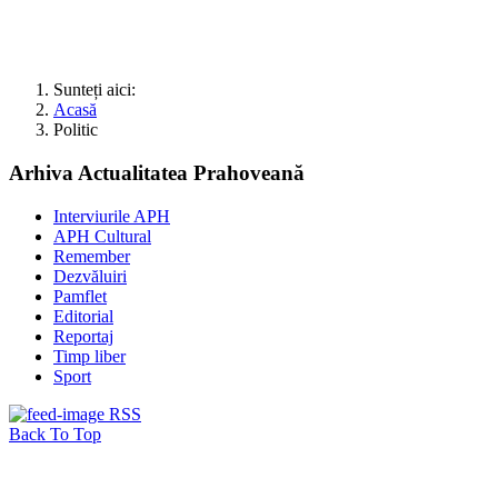
Sunteți aici:
Acasă
Politic
Arhiva Actualitatea Prahoveană
Interviurile APH
APH Cultural
Remember
Dezvăluiri
Pamflet
Editorial
Reportaj
Timp liber
Sport
RSS
Back To Top