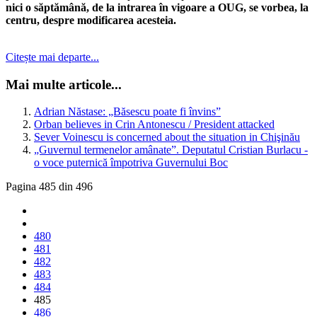
nici o săptămână, de la intrarea în vigoare a OUG, se vorbea, la
centru, despre modificarea acesteia.
Citește mai departe...
Mai multe articole...
Adrian Năstase: „Băsescu poate fi învins”
Orban believes in Crin Antonescu / President attacked
Sever Voinescu is concerned about the situation in Chişinău
„Guvernul termenelor amânate”. Deputatul Cristian Burlacu -
o voce puternică împotriva Guvernului Boc
Pagina 485 din 496
480
481
482
483
484
485
486