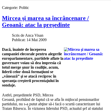
Categorie:
Politic
Mircea şi marea sa încrâncenare /
Geoană: atac la preşedinte
Scris de
Anca Visan
Publicat: 14 Mai 2009
Dacă, înainte de începerea
campaniei elecorale pentru alegerile
europarlamentare, partidele aflate la
guvernare voiau să dea impresia că
totul merge şnur în coaliţie, acum,
liderii celor două formaţiuni se
„vânează” şi se atacă reciproc în
speranţa creşterii procentajului în
sondaje.
Astfel, preşedintele PSD, Mircea
Geoană, profitând de faptul că se afla în mijlocul pensionarilor
partidului, nu s-a putut abţine să-i facă o scurtă caracterizare lui
Traian Băsescu. În viziunea liderului PSD, actualul şef al statului