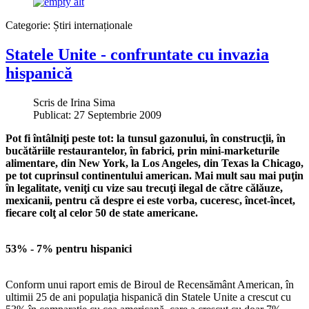
Categorie:
Știri internaționale
Statele Unite - confruntate cu invazia
hispanică
Scris de
Irina Sima
Publicat: 27 Septembrie 2009
Pot fi întâlniţi peste tot: la tunsul gazonului, în construcţii, în
bucătăriile restaurantelor, în fabrici, prin mini-marketurile
alimentare, din New York, la Los Angeles, din Texas la Chicago,
pe tot cuprinsul continentului american. Mai mult sau mai puţin
în legalitate, veniţi cu vize sau trecuţi ilegal de către călăuze,
mexicanii, pentru că despre ei este vorba, cuceresc, încet-încet,
fiecare colţ al celor 50 de state americane.
53% - 7% pentru hispanici
Conform unui raport emis de Biroul de Recensământ American, în
ultimii 25 de ani populaţia hispanică din Statele Unite a crescut cu