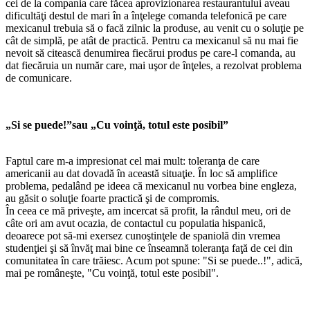
cei de la compania care făcea aprovizionarea restaurantului aveau
dificultăţi destul de mari în a înţelege comanda telefonică pe care
mexicanul trebuia să o facă zilnic la produse, au venit cu o soluţie pe
cât de simplă, pe atât de practică. Pentru ca mexicanul să nu mai fie
nevoit să citească denumirea fiecărui produs pe care-l comanda, au
dat fiecăruia un număr care, mai uşor de înţeles, a rezolvat problema
de comunicare.
„Si se puede!”sau „Cu voinţă, totul este posibil”
Faptul care m-a impresionat cel mai mult: toleranţa de care
americanii au dat dovadă în această situaţie. În loc să amplifice
problema, pedalând pe ideea că mexicanul nu vorbea bine engleza,
au găsit o soluţie foarte practică şi de compromis.
În ceea ce mă priveşte, am incercat să profit, la rândul meu, ori de
câte ori am avut ocazia, de contactul cu populatia hispanică,
deoarece pot să-mi exersez cunoştinţele de spaniolă din vremea
studenţiei şi să învăţ mai bine ce înseamnă toleranţa faţă de cei din
comunitatea în care trăiesc. Acum pot spune: "Si se puede..!", adică,
mai pe româneşte, "Cu voinţă, totul este posibil".