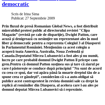
democratic
Scris de
Irina Sima
Publicat: 27 Septembrie 2009
Prin fluxul de presă Romanian Global News, a fost distribuit
mizerabilul protest public al directorului revistei "Clipa
Magazin” (revistă pe cale de dispariţie), Dwight Patton, care
acuză şi denigrează cu nesimţire un reprezentant ales în mod
liber şi democratic pentru a reprezenta Colegiul 3 al Diasporei
în Parlamentul României. Menţionăm ca acest colegiu a
acoperă toata America, Australia, Noua Zeelendă şi
Canada.
Deputatul Mircea Lubanovici a fost ales şi nu numit,
lucru pe care probabil domnul Dwight Patton îl pricepe cam
greu.
Pentru că domnul Patton susţinea sus şi tare că ziarul pe
care-l păstoreşte se conduce după principiul "Nu sunt de acord
cu ceea ce spui, dar voi apăra până la moarte dreptul tău de a
spune ceea ce gândeşti”, considerăm că s-a auto-obligat să
publice acest contraprotest în revista domniei sale ca drept la
replică al românilor din Diaspora, al acelora care l-au ales pe
domnul deputat Mircea Lubanovici să-i reprezinte.