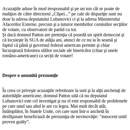
Acuzaţiile aduse în mod iresponsabil şi pe un ton cât se poate de
maliţios de către directorul „Clipei...” pe cale de dispariţie sunt nu
doar la adresa deputatului Lubanovici ci şi la adresa Ministerului
Afacerilor Externe, precum şi a tuturor membrilor comisiilor secţiilor
de votare, cu observatori de partid cu tot.
Şi dacă domnul Patton are pretenţia că posedă un spirit democrat şi
că locuieşte în SUA de atâţia ani, atunci de ce nu ia în seamă şi
faptul că până şi guvernul federal american permite şi chiar
încurajează folosirea sălilor sociale ale bisericilor (chiar şi unele
româno-americane) ca secţii de votare!
Despre o anumită prezumţie
În ceea ce priveşte acuzaţiile referitoare la unii şi la alţii anchetaţi de
autorităţile americane, domnul Patton uită că nu deputatul
Lubanovici este cel investigat şi nu el este responsabil de problemele
pe care unul sau altul le are cu legea. Mai mult decât atât,
întâmplător, în Statele Unite, cei care sunt într-o anchetă în
desfăşurare beneficiază de prezumţia de nevinovăţie: "innocent until
proven guilty”.