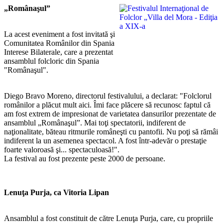
„Românaşul”
La acest eveniment a fost invitată şi
Comunitatea Românilor din Spania
Interese Bilaterale, care a prezentat
ansamblul folcloric din Spania
"Românaşul".
Diego Bravo Moreno, directorul festivalului, a declarat: "Folclorul
românilor a plăcut mult aici. Îmi face plăcere să recunosc faptul că
am fost extrem de impresionat de varietatea dansurilor prezentate de
ansamblul „Românaşul”. Mai toţi spectatorii, indiferent de
naţionalitate, băteau ritmurile româneşti cu pantofii. Nu poţi să rămâi
indiferent la un asemenea spectacol. A fost într-adevăr o prestaţie
foarte valoroasă şi... spectaculoasă!".
La festival au fost prezente peste 2000 de persoane.
Lenuţa Purja, ca Vitoria Lipan
Ansamblul a fost constituit de către Lenuţa Purja, care, cu propriile