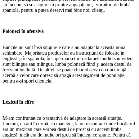
au început să se asigure că printre angajaţi au şi vorbitori de limbă
spaniolă, pentru a putea deservi mai bine noii clienţi.
Polonezi în ofensivă
Băncile nu sunt însă singurele care s-au adaptat la această nouă
schimbare. Majoritatea produselor au instrucţiuni de folosire în
engleză şi în spaniolă, în supermarketuri reclamele audio sau video
sunt bilingue sau trilingue, limba poloneză fiind şi aceata destul de
frecvent întâlnită. De altfel, se poate chiar observa o concurenţă
acerbă a celor care doresc să atragă acest segment de populaţie,
pentru a-şi spori clientela.
Lexicul în cifre
M-am confruntat cu o tentativă de adaptare la această situaţie.
Lucram, cu ani în urmă, ca manager, la un restaurant unde bucătarul
era un mexican care vorbea destul de prost şi cu accent limba
engleză, încât era de multe ori greu să înţelegi ce spune. Pentru că