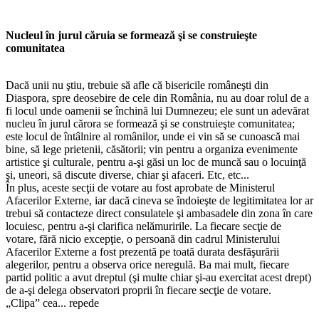
Nucleul în jurul căruia se formează şi se construieşte
comunitatea
Dacă unii nu ştiu, trebuie să afle că bisericile româneşti din
Diaspora, spre deosebire de cele din România, nu au doar rolul de a
fi locul unde oamenii se închină lui Dumnezeu; ele sunt un adevărat
nucleu în jurul cărora se formează şi se construieşte comunitatea;
este locul de întâlnire al românilor, unde ei vin să se cunoască mai
bine, să lege prietenii, căsătorii; vin pentru a organiza evenimente
artistice şi culturale, pentru a-şi găsi un loc de muncă sau o locuinţă
şi, uneori, să discute diverse, chiar şi afaceri. Etc, etc...
În plus, aceste secţii de votare au fost aprobate de Ministerul
Afacerilor Externe, iar dacă cineva se îndoieşte de legitimitatea lor ar
trebui să contacteze direct consulatele şi ambasadele din zona în care
locuiesc, pentru a-şi clarifica nelămuririle. La fiecare secţie de
votare, fără nicio excepţie, o persoană din cadrul Ministerului
Afacerilor Externe a fost prezentă pe toată durata desfăşurării
alegerilor, pentru a observa orice neregulă. Ba mai mult, fiecare
partid politic a avut dreptul (şi multe chiar şi-au exercitat acest drept)
de a-şi delega observatori proprii în fiecare secţie de votare.
„Clipa” cea... repede