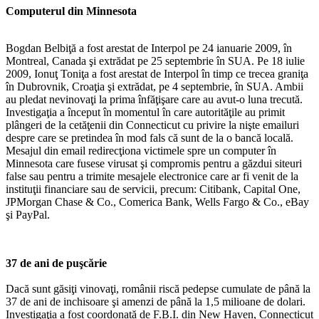
Computerul din Minnesota
Bogdan Belbiţă a fost arestat de Interpol pe 24 ianuarie 2009, în
Montreal, Canada şi extrădat pe 25 septembrie în SUA. Pe 18 iulie
2009, Ionuţ Toniţa a fost arestat de Interpol în timp ce trecea graniţa
în Dubrovnik, Croaţia şi extrădat, pe 4 septembrie, în SUA. Ambii
au pledat nevinovaţi la prima înfăţişare care au avut-o luna trecută.
Investigaţia a început în momentul în care autorităţile au primit
plângeri de la cetăţenii din Connecticut cu privire la nişte emailuri
despre care se pretindea în mod fals că sunt de la o bancă locală.
Mesajul din email redirecţiona victimele spre un computer în
Minnesota care fusese virusat şi compromis pentru a găzdui siteuri
false sau pentru a trimite mesajele electronice care ar fi venit de la
instituţii financiare sau de servicii, precum: Citibank, Capital One,
JPMorgan Chase & Co., Comerica Bank, Wells Fargo & Co., eBay
şi PayPal.
37 de ani de puşcărie
Dacă sunt găsiţi vinovaţi, românii riscă pedepse cumulate de până la
37 de ani de inchisoare şi amenzi de până la 1,5 milioane de dolari.
Investigaţia a fost coordonată de F.B.I. din New Haven, Connecticut