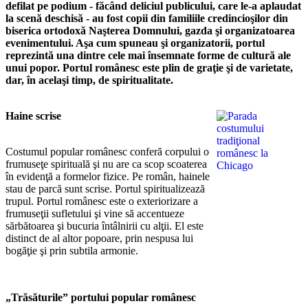
defilat pe podium - făcând deliciul publicului, care le-a aplaudat
la scenă deschisă - au fost copii din familiile credincioşilor din
biserica ortodoxă Naşterea Domnului, gazda şi organizatoarea
evenimentului. Aşa cum spuneau şi organizatorii, portul
reprezintă una dintre cele mai însemnate forme de cultură ale
unui popor. Portul românesc este plin de graţie şi de varietate,
dar, în acelaşi timp, de spiritualitate.
Haine scrise
Costumul popular românesc conferă corpului o
frumuseţe spirituală şi nu are ca scop scoaterea
în evidenţă a formelor fizice. Pe român, hainele
stau de parcă sunt scrise. Portul spiritualizează
trupul. Portul românesc este o exteriorizare a
frumuseţii sufletului şi vine să accentueze
sărbătoarea şi bucuria întâlnirii cu alţii. El este
distinct de al altor popoare, prin nespusa lui
bogăţie şi prin subtila armonie.
„Trăsăturile” portului popular românesc