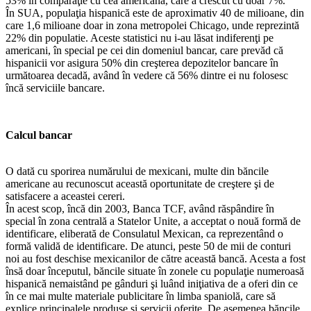
53% în comparaţie cu cea americană, care a crescut cu doar 7%.
În SUA, populaţia hispanică este de aproximativ 40 de milioane, din
care 1,6 milioane doar in zona metropolei Chicago, unde reprezintă
22% din populatie. Aceste statistici nu i-au lăsat indiferenţi pe
americani, în special pe cei din domeniul bancar, care prevăd că
hispanicii vor asigura 50% din creşterea depozitelor bancare în
următoarea decadă, având în vedere că 56% dintre ei nu folosesc
încă serviciile bancare.
Calcul bancar
O dată cu sporirea numărului de mexicani, multe din băncile
americane au recunoscut această oportunitate de creştere şi de
satisfacere a aceastei cereri.
În acest scop, încă din 2003, Banca TCF, având răspândire în
special în zona centrală a Statelor Unite, a acceptat o nouă formă de
identificare, eliberată de Consulatul Mexican, ca reprezentând o
formă validă de identificare. De atunci, peste 50 de mii de conturi
noi au fost deschise mexicanilor de către această bancă. Acesta a fost
însă doar începutul, băncile situate în zonele cu populaţie numeroasă
hispanică nemaistând pe gânduri şi luând iniţiativa de a oferi din ce
în ce mai multe materiale publicitare în limba spaniolă, care să
explice principalele produse şi servicii oferite. De asemenea băncile