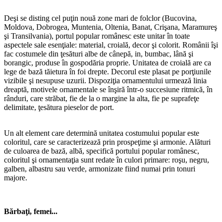
Deşi se disting cel puţin nouă zone mari de folclor (Bucovina,
Moldova, Dobrogea, Muntenia, Oltenia, Banat, Crişana, Maramureş
şi Transilvania), portul popular românesc este unitar în toate
aspectele sale esenţiale: material, croială, decor şi colorit. Românii îşi
fac costumele din ţesături albe de cânepă, in, bumbac, lână şi
borangic, produse în gospodăria proprie. Unitatea de croială are ca
lege de bază tăietura în foi drepte. Decorul este plasat pe porţiunile
vizibile şi nesupuse uzurii. Dispoziţia ornamentului urmează linia
dreaptă, motivele ornamentale se înşiră într-o succesiune ritmică, în
rânduri, care străbat, fie de la o margine la alta, fie pe suprafeţe
delimitate, ţesătura pieselor de port.
Un alt element care determină unitatea costumului popular este
coloritul, care se caracterizează prin prospeţime şi armonie. Alături
de culoarea de bază, albă, specifică portului popular românesc,
coloritul şi ornamentaţia sunt redate în culori primare: roşu, negru,
galben, albastru sau verde, armonizate fiind numai prin tonuri
majore.
Bărbaţi, femei...