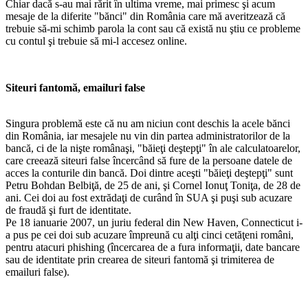
Chiar dacă s-au mai rărit în ultima vreme, mai primesc şi acum
mesaje de la diferite "bănci" din România care mă averitzează că
trebuie să-mi schimb parola la cont sau că există nu ştiu ce probleme
cu contul şi trebuie să mi-l accesez online.
Siteuri fantomă, emailuri false
Singura problemă este că nu am niciun cont deschis la acele bănci
din România, iar mesajele nu vin din partea administratorilor de la
bancă, ci de la nişte românaşi, "băieţi deştepţi" în ale calculatoarelor,
care creează siteuri false încercând să fure de la persoane datele de
acces la conturile din bancă. Doi dintre aceşti "băieţi deştepţi" sunt
Petru Bohdan Belbiţă, de 25 de ani, şi Cornel Ionuţ Toniţa, de 28 de
ani. Cei doi au fost extrădaţi de curând în SUA şi puşi sub acuzare
de fraudă şi furt de identitate.
Pe 18 ianuarie 2007, un juriu federal din New Haven, Connecticut i-
a pus pe cei doi sub acuzare împreună cu alţi cinci cetăţeni români,
pentru atacuri phishing (încercarea de a fura informaţii, date bancare
sau de identitate prin crearea de siteuri fantomă şi trimiterea de
emailuri false).