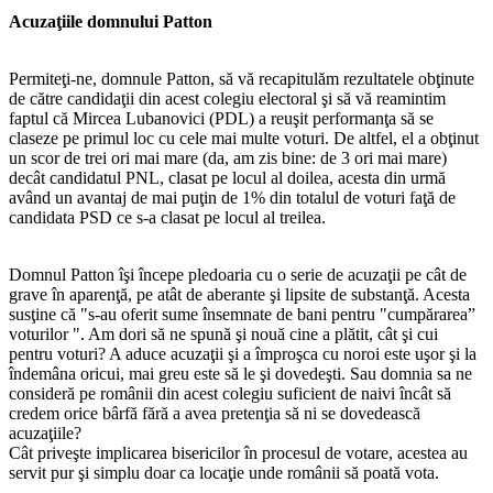
Acuzaţiile domnului Patton
Permiteţi-ne, domnule Patton, să vă recapitulăm rezultatele obţinute
de către candidaţii din acest colegiu electoral şi să vă reamintim
faptul că Mircea Lubanovici (PDL) a reuşit performanţa să se
claseze pe primul loc cu cele mai multe voturi. De altfel, el a obţinut
un scor de trei ori mai mare (da, am zis bine: de 3 ori mai mare)
decât candidatul PNL, clasat pe locul al doilea, acesta din urmă
având un avantaj de mai puţin de 1% din totalul de voturi faţă de
candidata PSD ce s-a clasat pe locul al treilea.
Domnul Patton îşi începe pledoaria cu o serie de acuzaţii pe cât de
grave în aparenţă, pe atât de aberante şi lipsite de substanţă. Acesta
susţine că "s-au oferit sume însemnate de bani pentru "cumpărarea”
voturilor ". Am dori să ne spună şi nouă cine a plătit, cât şi cui
pentru voturi? A aduce acuzaţii şi a împroşca cu noroi este uşor şi la
îndemâna oricui, mai greu este să le şi dovedeşti. Sau domnia sa ne
consideră pe românii din acest colegiu suficient de naivi încât să
credem orice bârfă fără a avea pretenţia să ni se dovedească
acuzaţiile?
Cât priveşte implicarea bisericilor în procesul de votare, acestea au
servit pur şi simplu doar ca locaţie unde românii să poată vota.