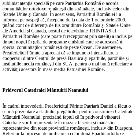
subliniat atenţia specială pe care Patriarhia Română o acordă
comunităţilor ortodoxe româneşti din străinătate, inclusiv celor din
Statele Unite şi Canada. În acest sens, Patriarhul României i-a
informat pe oaspeţi că, începând de la data de 1 octombrie 2009,
ţinând cont de diferenţa de fus orar dintre România şi Statele Unite
ale Americii şi Canada, postul de televiziune TRINITAS al
Patriarhiei Române (care poate fi recepţionat prin satelit) a inclus pe
timpul nopţii în grila de programe emisiuni care se adresează în
special comunităţilor româneşti de peste Ocean. De asemenea,
Preafericitul Părinte a apreciat că se impune o intensificare a
cooperării dintre Centrul de presă Basilica şi eparhiile, parohiile şi
instituţiile media româneşti din SUA, pentru o mai bună reflectare a
activităţii acestora în mass-media Patriarhiei Române.
Pridvorul Catedralei Mântuirii Neamului
În cadrul întrevederii, Preafericitul Părinte Patriarh Daniel a făcut o
scurtă prezentare a stadiului pregătirilor pentru construirea Catedralei
Mântuirii Neamului, precizând faptul că în pridvorul viitoarei
Catedrale vor fi reprezentate în mozaic biserici şi mănăstiri
reprezentative din toate provinciile româneşti, inclusiv din Diaspora.
Referitor la procesul de unificare a celor două Eparhii ortodoxe