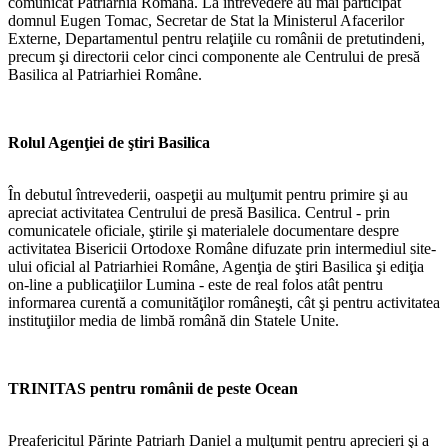
comunicat Patriarhia Romană. La întrevedere au mai participat
domnul Eugen Tomac, Secretar de Stat la Ministerul Afacerilor
Externe, Departamentul pentru relaţiile cu românii de pretutindeni,
precum şi directorii celor cinci componente ale Centrului de presă
Basilica al Patriarhiei Române.
Rolul Agenţiei de ştiri Basilica
În debutul întrevederii, oaspeţii au mulţumit pentru primire şi au
apreciat activitatea Centrului de presă Basilica. Centrul - prin
comunicatele oficiale, ştirile şi materialele documentare despre
activitatea Bisericii Ortodoxe Române difuzate prin intermediul site-
ului oficial al Patriarhiei Române, Agenţia de ştiri Basilica şi ediţia
on-line a publicaţiilor Lumina - este de real folos atât pentru
informarea curentă a comunităţilor româneşti, cât şi pentru activitatea
instituţiilor media de limbă română din Statele Unite.
TRINITAS pentru românii de peste Ocean
Preafericitul Părinte Patriarh Daniel a mulţumit pentru aprecieri şi a