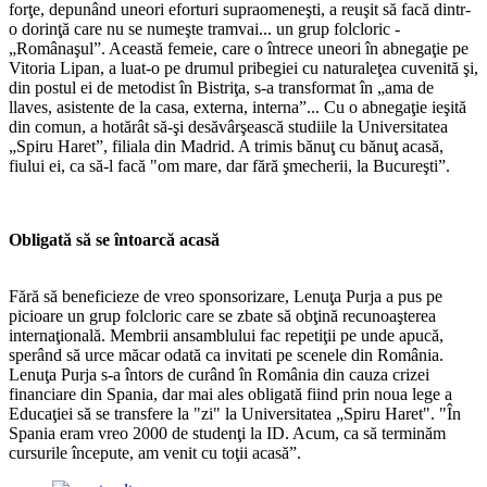
forţe, depunând uneori eforturi supraomeneşti, a reuşit să facă dintr-
o dorinţă care nu se numeşte tramvai... un grup folcloric -
„Românaşul”. Această femeie, care o întrece uneori în abnegaţie pe
Vitoria Lipan, a luat-o pe drumul pribegiei cu naturaleţea cuvenită şi,
din postul ei de metodist în Bistriţa, s-a transformat în „ama de
llaves, asistente de la casa, externa, interna”... Cu o abnegaţie ieşită
din comun, a hotărât să-şi desăvârşească studiile la Universitatea
„Spiru Haret”, filiala din Madrid. A trimis bănuţ cu bănuţ acasă,
fiului ei, ca să-l facă "om mare, dar fără şmecherii, la Bucureşti”.
Obligată să se întoarcă acasă
Fără să beneficieze de vreo sponsorizare, Lenuţa Purja a pus pe
picioare un grup folcloric care se zbate să obţină recunoaşterea
internaţională. Membrii ansamblului fac repetiţii pe unde apucă,
sperând să urce măcar odată ca invitati pe scenele din România.
Lenuţa Purja s-a întors de curând în România din cauza crizei
financiare din Spania, dar mai ales obligată fiind prin noua lege a
Educaţiei să se transfere la "zi" la Universitatea „Spiru Haret". "În
Spania eram vreo 2000 de studenţi la ID. Acum, ca să terminăm
cursurile începute, am venit cu toţii acasă”.