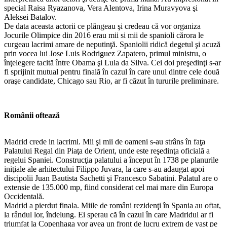
special Raisa Ryazanova, Vera Alentova, Irina Muravyova şi
Aleksei Batalov.
De data aceasta actorii ce plângeau şi credeau că vor organiza
Jocurile Olimpice din 2016 erau mii si mii de spanioli cărora le
curgeau lacrimi amare de neputinţă. Spaniolii ridică degetul şi acuză
prin vocea lui Jose Luis Rodriguez Zapatero, primul ministru, o
înţelegere tacită între Obama şi Lula da Silva. Cei doi preşedinţi s-ar
fi sprijinit mutual pentru finală în cazul în care unul dintre cele două
oraşe candidate, Chicago sau Rio, ar fi căzut în tururile preliminare.
Românii oftează
Madrid crede in lacrimi. Mii şi mii de oameni s-au strâns în faţa
Palatului Regal din Piaţa de Orient, unde este reşedinţa oficială a
regelui Spaniei. Construcţia palatului a început în 1738 pe planurile
iniţiale ale arhitectului Filippo Juvara, la care s-au adaugat apoi
discipolii Juan Bautista Sachetti şi Francesco Sabatini. Palatul are o
extensie de 135.000 mp, fiind considerat cel mai mare din Europa
Occidentală.
Madrid a pierdut finala. Miile de români rezidenţi în Spania au oftat,
la rândul lor, îndelung. Ei sperau că în cazul în care Madridul ar fi
triumfat la Copenhaga vor avea un front de lucru extrem de vast pe