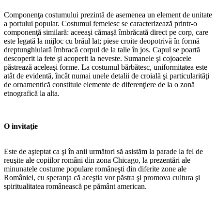
Componenţa costumului prezintă de asemenea un element de unitate
a portului popular. Costumul femeiesc se caracterizează printr-o
componenţă similară: aceeaşi cămaşă îmbrăcată direct pe corp, care
este legată la mijloc cu brâul lat; piese croite deopotrivă în formă
dreptunghiulară îmbracă corpul de la talie în jos. Capul se poartă
descoperit la fete şi acoperit la neveste. Sumanele şi cojoacele
păstrează aceleaşi forme. La costumul bărbătesc, uniformitatea este
atât de evidentă, încât numai unele detalii de croială şi particularităţi
de ornamentică constituie elemente de diferenţiere de la o zonă
etnografică la alta.
O invitaţie
Este de aşteptat ca şi în anii următori să asistăm la parade la fel de
reuşite ale copiilor români din zona Chicago, la prezentări ale
minunatele costume populare româneşti din diferite zone ale
României, cu speranţa că aceştia vor păstra şi promova cultura şi
spiritualitatea românească pe pământ american.