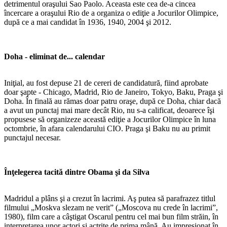
detrimentul oraşului Sao Paolo. Aceasta este cea de-a cincea
încercare a oraşului Rio de a organiza o ediţie a Jocurilor Olimpice,
după ce a mai candidat în 1936, 1940, 2004 şi 2012.
Doha - eliminat de... calendar
Iniţial, au fost depuse 21 de cereri de candidatură, fiind aprobate
doar şapte - Chicago, Madrid, Rio de Janeiro, Tokyo, Baku, Praga şi
Doha. În finală au rămas doar patru oraşe, după ce Doha, chiar dacă
a avut un punctaj mai mare decât Rio, nu s-a calificat, deoarece îşi
propusese să organizeze această ediţie a Jocurilor Olimpice în luna
octombrie, în afara calendarului CIO. Praga şi Baku nu au primit
punctajul necesar.
Înţelegerea tacită dintre Obama şi da Silva
Madridul a plâns şi a crezut în lacrimi. Aş putea să parafrazez titlul
filmului „Moskva slezam ne verit” („Moscova nu crede în lacrimi”,
1980), film care a câştigat Oscarul pentru cel mai bun film străin, în
interpretarea unor actori şi actriţe de prima mână. Au impresionat în