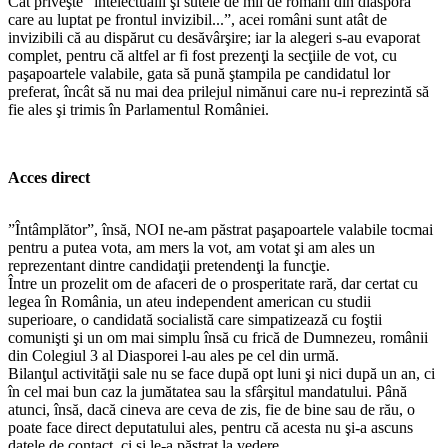
Cât priveşte "intelectualii şi sutele de mii de români din diaspora
care au luptat pe frontul invizibil...”, acei români sunt atât de
invizibili că au dispărut cu desăvârşire; iar la alegeri s-au evaporat
complet, pentru că altfel ar fi fost prezenţi la secţiile de vot, cu
paşapoartele valabile, gata să pună ştampila pe candidatul lor
preferat, încât să nu mai dea prilejul nimănui care nu-i reprezintă să
fie ales şi trimis în Parlamentul României.
Acces direct
”Întâmplător”, însă, NOI ne-am păstrat paşapoartele valabile tocmai
pentru a putea vota, am mers la vot, am votat şi am ales un
reprezentant dintre candidaţii pretendenţi la funcţie.
Între un prozelit om de afaceri de o prosperitate rară, dar certat cu
legea în România, un ateu independent american cu studii
superioare, o candidată socialistă care simpatizează cu foştii
comunişti şi un om mai simplu însă cu frică de Dumnezeu, românii
din Colegiul 3 al Diasporei l-au ales pe cel din urmă.
Bilanţul activităţii sale nu se face după opt luni şi nici după un an, ci
în cel mai bun caz la jumătatea sau la sfârşitul mandatului. Până
atunci, însă, dacă cineva are ceva de zis, fie de bine sau de rău, o
poate face direct deputatului ales, pentru că acesta nu şi-a ascuns
datele de contact, ci şi le-a păstrat la vedere.