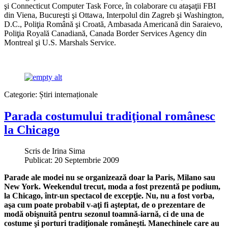
şi Connecticut Computer Task Force, în colaborare cu ataşaţii FBI
din Viena, Bucureşti şi Ottawa, Interpolul din Zagreb şi Washington,
D.C., Poliţia Română şi Croată, Ambasada Americană din Saraievo,
Poliţia Royală Canadiană, Canada Border Services Agency din
Montreal şi U.S. Marshals Service.
Categorie:
Știri internaționale
Parada costumului tradiţional românesc
la Chicago
Scris de
Irina Sima
Publicat: 20 Septembrie 2009
Parade ale modei nu se organizează doar la Paris, Milano sau
New York. Weekendul trecut, moda a fost prezentă pe podium,
la Chicago, într-un spectacol de excepţie. Nu, nu a fost vorba,
aşa cum poate probabil v-aţi fi aşteptat, de o prezentare de
modă obişnuită pentru sezonul toamnă-iarnă, ci de una de
costume şi porturi tradiţionale româneşti. Manechinele care au