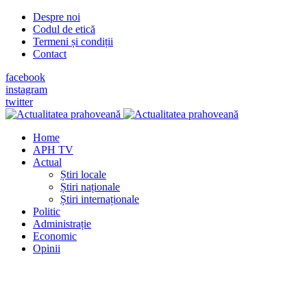
Despre noi
Codul de etică
Termeni și condiții
Contact
facebook
instagram
twitter
Home
APH TV
Actual
Știri locale
Știri naționale
Știri internaționale
Politic
Administrație
Economic
Opinii