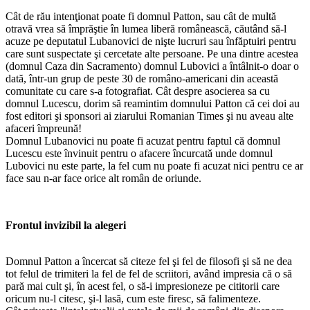
Cât de rău intenţionat poate fi domnul Patton, sau cât de multă
otravă vrea să împrăştie în lumea liberă românească, căutând să-l
acuze pe deputatul Lubanovici de nişte lucruri sau înfăptuiri pentru
care sunt suspectate şi cercetate alte persoane. Pe una dintre acestea
(domnul Caza din Sacramento) domnul Lubovici a întâlnit-o doar o
dată, într-un grup de peste 30 de româno-americani din această
comunitate cu care s-a fotografiat. Cât despre asocierea sa cu
domnul Lucescu, dorim să reamintim domnului Patton că cei doi au
fost editori şi sponsori ai ziarului Romanian Times şi nu aveau alte
afaceri împreună!
Domnul Lubanovici nu poate fi acuzat pentru faptul că domnul
Lucescu este învinuit pentru o afacere încurcată unde domnul
Lubovici nu este parte, la fel cum nu poate fi acuzat nici pentru ce ar
face sau n-ar face orice alt român de oriunde.
Frontul invizibil la alegeri
Domnul Patton a încercat să citeze fel şi fel de filosofi şi să ne dea
tot felul de trimiteri la fel de fel de scriitori, având impresia că o să
pară mai cult şi, în acest fel, o să-i impresioneze pe cititorii care
oricum nu-l citesc, şi-l lasă, cum este firesc, să falimenteze.