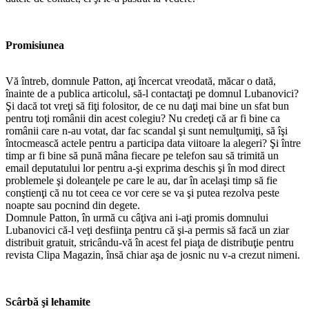
Promisiunea
Vă întreb, domnule Patton, aţi încercat vreodată, măcar o dată,
înainte de a publica articolul, să-l contactaţi pe domnul Lubanovici?
Şi dacă tot vreţi să fiţi folositor, de ce nu daţi mai bine un sfat bun
pentru toţi românii din acest colegiu? Nu credeţi că ar fi bine ca
românii care n-au votat, dar fac scandal şi sunt nemulţumiţi, să îşi
întocmească actele pentru a participa data viitoare la alegeri? Şi între
timp ar fi bine să pună mâna fiecare pe telefon sau să trimită un
email deputatului lor pentru a-şi exprima deschis şi în mod direct
problemele şi doleanţele pe care le au, dar în acelaşi timp să fie
conştienţi că nu tot ceea ce vor cere se va şi putea rezolva peste
noapte sau pocnind din degete.
Domnule Patton, în urmă cu câţiva ani i-aţi promis domnului
Lubanovici că-l veţi desfiinţa pentru că şi-a permis să facă un ziar
distribuit gratuit, stricându-vă în acest fel piaţa de distribuţie pentru
revista Clipa Magazin, însă chiar aşa de josnic nu v-a crezut nimeni.
Scârbă şi lehamite