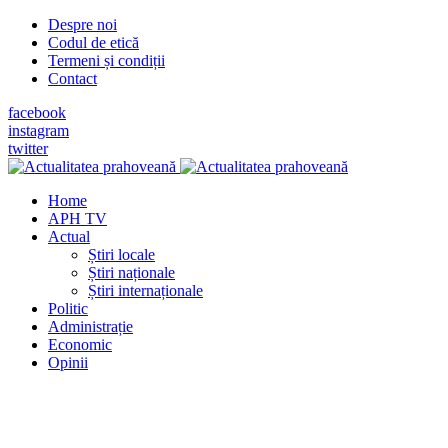
Despre noi
Codul de etică
Termeni și condiții
Contact
facebook
instagram
twitter
Home
APH TV
Actual
Știri locale
Știri naționale
Știri internaționale
Politic
Administrație
Economic
Opinii