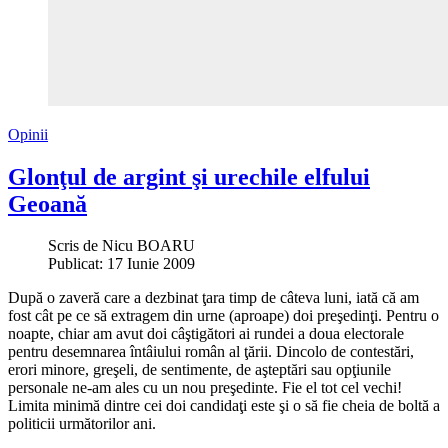
Opinii
Glonţul de argint şi urechile elfului
Geoană
Scris de
Nicu BOARU
Publicat: 17 Iunie 2009
După o zaveră care a dezbinat ţara timp de câteva luni, iată că am
fost cât pe ce să extragem din urne (aproape) doi preşedinţi. Pentru o
noapte, chiar am avut doi câştigători ai rundei a doua electorale
pentru desemnarea întâiului român al ţării. Dincolo de contestări,
erori minore, greşeli, de sentimente, de aşteptări sau opţiunile
personale ne-am ales cu un nou preşedinte. Fie el tot cel vechi!
Limita minimă dintre cei doi candidaţi este şi o să fie cheia de boltă a
politicii următorilor ani.