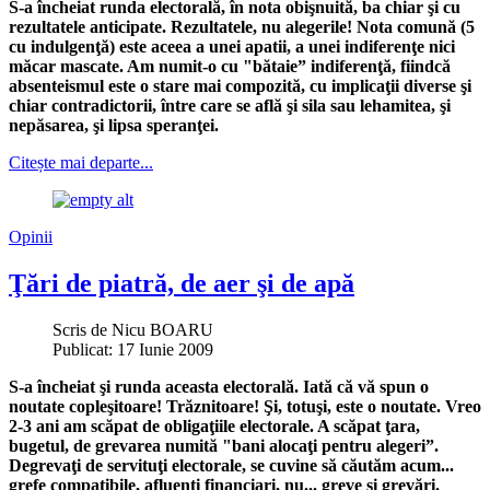
S-a încheiat runda electorală, în nota obişnuită, ba chiar şi cu
rezultatele anticipate. Rezultatele, nu alegerile! Nota comună (5
cu indulgenţă) este aceea a unei apatii, a unei indiferenţe nici
măcar mascate. Am numit-o cu "bătaie” indiferenţă, fiindcă
absenteismul este o stare mai compozită, cu implicaţii diverse şi
chiar contradictorii, între care se află şi sila sau lehamitea, şi
nepăsarea, şi lipsa speranţei.
Citește mai departe...
Opinii
Ţări de piatră, de aer şi de apă
Scris de
Nicu BOARU
Publicat: 17 Iunie 2009
S-a încheiat şi runda aceasta electorală. Iată că vă spun o
noutate copleşitoare! Trăznitoare! Şi, totuşi, este o noutate. Vreo
2-3 ani am scăpat de obligaţiile electorale. A scăpat ţara,
bugetul, de grevarea numită "bani alocaţi pentru alegeri”.
Degrevaţi de servituţi electorale, se cuvine să căutăm acum...
grefe compatibile, afluenţi financiari, nu... greve şi grevări.