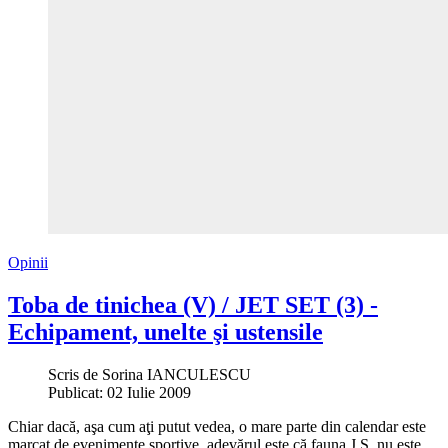
Opinii
Toba de tinichea (V) / JET SET (3) -
Echipament, unelte şi ustensile
Scris de
Sorina IANCULESCU
Publicat: 02 Iulie 2009
Chiar dacă, aşa cum aţi putut vedea, o mare parte din calendar este
marcat de evenimente sportive, adevărul este că fauna J.S. nu este,