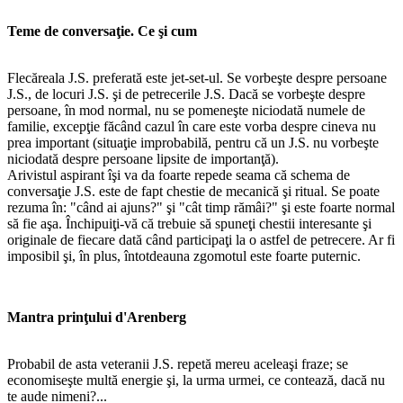
Teme de conversaţie. Ce şi cum
Flecăreala J.S. preferată este jet-set-ul. Se vorbeşte despre persoane
J.S., de locuri J.S. şi de petrecerile J.S. Dacă se vorbeşte despre
persoane, în mod normal, nu se pomeneşte niciodată numele de
familie, excepţie făcând cazul în care este vorba despre cineva nu
prea important (situaţie improbabilă, pentru că un J.S. nu vorbeşte
niciodată despre persoane lipsite de importanţă).
Arivistul aspirant îşi va da foarte repede seama că schema de
conversaţie J.S. este de fapt chestie de mecanică şi ritual. Se poate
rezuma în: "când ai ajuns?" şi "cât timp rămâi?" şi este foarte normal
să fie aşa. Închipuiţi-vă că trebuie să spuneţi chestii interesante şi
originale de fiecare dată când participaţi la o astfel de petrecere. Ar fi
imposibil şi, în plus, întotdeauna zgomotul este foarte puternic.
Mantra prinţului d'Arenberg
Probabil de asta veteranii J.S. repetă mereu aceleaşi fraze; se
economiseşte multă energie şi, la urma urmei, ce contează, dacă nu
te aude nimeni?...