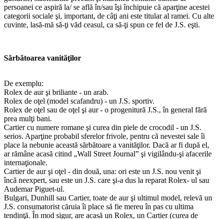
persoanei ce aspiră la/ se află în/sau îşi închipuie că aparţine acestei
categorii sociale şi, important, de câţi ani este titular al ramei. Cu alte
cuvinte, lasă-mă să-ţi văd ceasul, ca să-ţi spun ce fel de J.S. eşti.
Sărbătoarea vanităţilor
De exemplu:
Rolex de aur şi briliante - un arab.
Rolex de oţel (model scafandru) - un J.S. sportiv.
Rolex de oţel sau de oţel şi aur - o progenitură J.S., în general fără
prea mulţi bani.
Cartier cu numere romane şi curea din piele de crocodil - un J.S.
serios. Aparţine probabil sferelor frivole, pentru că nevestei sale îi
place la nebunie această sărbătoare a vanităţilor. Dacă ar fi după el,
ar rămâne acasă citind „Wall Street Journal” şi vigilându-şi afacerile
internaţionale.
Cartier de aur şi oţel - din două, una: ori este un J.S. nou venit şi
încă neexpert, sau este un J.S. care şi-a dus la reparat Rolex- ul sau
Audemar Piguet-ul.
Bulgari, Dunhill sau Cartier, toate de aur şi ultimul model, relevă un
J.S. consumatorist căruia îi place să fie mereu în pas cu ultima
tendinţă. În mod sigur, are acasă un Rolex, un Cartier (curea de