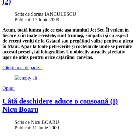
(2)
Scris de
Sorina IANCULESCU
Publicat: 17 Iunie 2009
Acum, toată lumea ştie ce este aşa numitul Jet Set. Îi vedem în
fiecare zi în toate revistele, sunt frumoşi, simpatici şi cu aspect
de recent veniţi de la Gstaad sau pregătind valize pentru a pleca
în Maui. Apar la toate petrecerile şi cocteilurile unde se permite
accesul presei şi al fotografilor. Un obiectiv atractiv şi relativ
uşor de atins pentru orice căţărător convins.
Citește mai departe...
Opinii
Câtă deschidere aduce o consoană (I)
Nicu Boaru
Scris de
Nicu BOARU
Publicat: 11 Iunie 2009