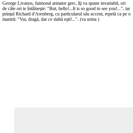
George Livanos, faimosul armator grec, îţi va spune invariabil, ori
de câte ori te întâlneşte: "But, hello!...It is so good to see you!...", iar
prinţul Richard d'Arenberg, cu particularul său accent, repetă ca pe o
mantră: "Vai, dragă, dar ce slabă eşti!...". (va urma )