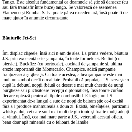
Tango. Este absolut fundamental ca doamnele să ştie să danseze (cu
sau fără trandafir între buze) tango. Se valorează de asemenea
Flamenco şi Rumba. Salsa poate părea excedentară, însă poate fi de
mare ajutor în anumite circumstanţe.
Băuturile Jet-Set
Îmi displac clişeele, însă aici n-am de ales. La prima vedere, băutura
J.S. prin excelenţă este şampania, în toate formele ei: Bellini (cu
piersici), Buckfizz (cu portocale), cocktail de şampanie şi, ultima
erezie importantă din Montecarlo, Champice, adică şampanie
franţuzească şi gheaţă. Cu toate acestea, a bea şampanie este mai
mult un simbol decât o realitate. Probabil că populaţia J.S. serveşte o
cupă la debutul nopţii (băută ca desert e mai mult chestie de nunţi
burgheze sau plictisitoare recepţii diplomatice), însă foarte curând
fiecare optează pentru alt tip de combustibil. E logic, un J.S.
experimentat de-a lungul a sute de nopţi de bairam ştie ce-l excită
fără a-i produce mahmureală a doua zi. Există, bineînţeles, partizanii
whisky-ului, cei care sunt mai mult de gin tonic şi foarte mulţi adepţi
ai vinului. Însă, cea mai mare parte a J.S., veteranii acestui oficiu,
beau doar apă minerală cu o felioară de lămâie.