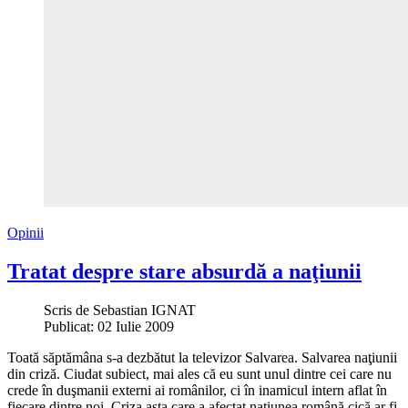
Opinii
Tratat despre stare absurdă a naţiunii
Scris de
Sebastian IGNAT
Publicat: 02 Iulie 2009
Toată săptămâna s-a dezbătut la televizor Salvarea. Salvarea naţiunii
din criză. Ciudat subiect, mai ales că eu sunt unul dintre cei care nu
crede în duşmanii externi ai românilor, ci în inamicul intern aflat în
fiecare dintre noi. Criza asta care a afectat naţiunea română cică ar fi