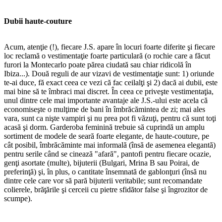
Dubii haute-couture
Acum, atenţie (!), fiecare J.S. apare în locuri foarte diferite şi fiecare
loc reclamă o vestimentaţie foarte particulară (o rochie care a făcut
furori la Montecarlo poate părea ciudată sau chiar ridicolă în
Ibiza...). Două reguli de aur vizavi de vestimentaţie sunt: 1) oriunde
te-ai duce, fă exact ceea ce vezi că fac ceilalţi şi 2) dacă ai dubii, este
mai bine să te îmbraci mai discret. În ceea ce priveşte vestimentaţia,
unul dintre cele mai importante avantaje ale J.S.-ului este acela că
economiseşte o mulţime de bani în îmbrăcămintea de zi; mai ales
vara, sunt ca nişte vampiri şi nu prea pot fi văzuţi, pentru că sunt toţi
acasă şi dorm. Garderoba feminină trebuie să cuprindă un amplu
sortiment de modele de seară foarte elegante, de haute-couture, pe
cât posibil, îmbrăcăminte mai informală (însă de asemenea elegantă)
pentru serile când se cinează "afară", pantofi pentru fiecare ocazie,
genţi asortate (multe), bijuterii (Bulgari, Mrina B sau Poirai, de
preferinţă) şi, în plus, o cantitate însemnată de gablonţuri (însă nu
dintre cele care vor să pară bijuterii veritabile; sunt recomandate
colierele, brăţările şi cerceii cu pietre sfidător false şi îngrozitor de
scumpe).