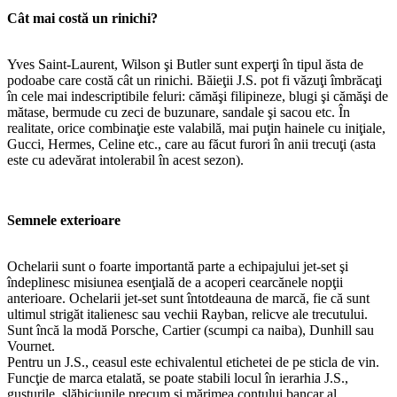
Cât mai costă un rinichi?
Yves Saint-Laurent, Wilson şi Butler sunt experţi în tipul ăsta de
podoabe care costă cât un rinichi. Băieţii J.S. pot fi văzuţi îmbrăcaţi
în cele mai indescriptibile feluri: cămăşi filipineze, blugi şi cămăşi de
mătase, bermude cu zeci de buzunare, sandale şi sacou etc. În
realitate, orice combinaţie este valabilă, mai puţin hainele cu iniţiale,
Gucci, Hermes, Celine etc., care au făcut furori în anii trecuţi (asta
este cu adevărat intolerabil în acest sezon).
Semnele exterioare
Ochelarii sunt o foarte importantă parte a echipajului jet-set şi
îndeplinesc misiunea esenţială de a acoperi cearcănele nopţii
anterioare. Ochelarii jet-set sunt întotdeauna de marcă, fie că sunt
ultimul strigăt italienesc sau vechii Rayban, relicve ale trecutului.
Sunt încă la modă Porsche, Cartier (scumpi ca naiba), Dunhill sau
Vournet.
Pentru un J.S., ceasul este echivalentul etichetei de pe sticla de vin.
Funcţie de marca etalată, se poate stabili locul în ierarhia J.S.,
gusturile, slăbiciunile precum şi mărimea contului bancar al