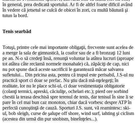
în general, prea dedicată sportului. Ar fi de altfel foarte dificil având
în vedere că jetsetul se culcă de obicei în zori, cu multă băutură şi
tutun la bord.
Tenis searbăd
Totuşi, printre cele mai importante obligaţii, frecvente sunt acelea de
a merge la sala de gimnastică, la coafor sau de a fi bronzaţi 12 luni
pe an. N-o să credeţi însă, renunţă voluntar la atâtea lucruri (aproape
tot atâtea câte reclamă normele monahale) că, zăpăciţi de cap, nici
nu pot spune dacă aceste sacrificii le garantează măcar salvarea
sufletului... Din pricina asta, pentru că trupul este perisabil, J.S-ul nu
practică sport ci doar se prefac. Nu ştiu dacă mă-nţelegeţi; în
realitate, lor nu le place schi-ul, ci doar vestimentaţia obligatorie
(colanţi termici, apreski, căciuliţe, ochelari etc.); pierd ore sorbind
chestii la terasa deschisă spre terenul de tenis, dar tenisul în sine li se
pare în cel mai bun caz monoton, chiar dacă vorbesc despre ATP în
perfectă cunoştinţă de cauză. Sporturi J.S. sunt, vă reamintesc: ski-
ul, bob sleigh, curse de şalupe off shore, wind surf, iahting şi ciclism
(acestea din urmă din pur snobism, bineînţeles...).