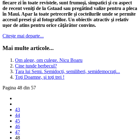
fiecare zi în toate revistele, sunt frumoşi, simpatici şi cu aspect
de recent veniţi de la Gstaad sau pregătind valize pentru a pleca
în Maui. Apar la toate petrecerile şi cocteilurile unde se permite
accesul presei şi al fotografilor. Un obiectiv atractiv şi relativ
uşor de atins pentru orice căţărător convins.
Citește mai departe...
Mai multe articole...
Om alege, om culege. Nicu Boaru
Cine tunde berbecul?
Ţara lui Semi. Semidocţi, semiliberi, semidemocraţi...
Toţi Doamne, şi toţi trei !
Pagina 48 din 57
43
44
45
46
47
48