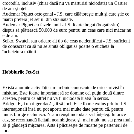
crocodil), inclusiv (chiar dacă nu va mărturisi niciodată) un Cartier
de aur şi oţel .
Audemar Piguet octogonal - J.S. care călătoreşte mult şi care ştie ce
mărci preferă jet-set-ul din străinătate.
Audemar Piguet cu fazele lunii - J.S. foarte bogat (bogatissim)
dispus să plătească 50.000 de euro pentru un ceas care nici măcar nu
e de aur.
Seiko, Swatch sau oricare alt tip de ceas neidentificat - J.S. suficient
de consacrat ca să nu se simtă obligat să poarte o etichetă la
încheietura mâinii.
Hobbiurile Jet-Set
Există anumite activităţi care trebuie cunoscute de orice arivist în
misiune. Este foarte important să se domine cel puţin două dintre
acestea, pentru că altfel nu va fi niciodată luat/ă în serios.
Bridge. Eşti un înger dacă ştii să joci. Este foarte extins printre J.S.
internaţionali însă nu pot aporta mai multe date pentru că, pentru
mine, bridge e chineză. N-am reuşit niciodată să-l înţeleg. În orice
caz, se recomandă licitaţii neambiţioase şi, mai mult, nu sta prea mult
să-ţi gândeşti mişcarea. Asta-i plictiseşte de moarte pe partenerii de
joc.